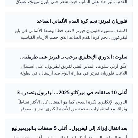
القدم، تأثير حاد على ألمانيا، حيث شعر حتى بايرن ميونخ، عملاق
الـ«بوندسليغا»، بتأثير القوّة المالية المتنامية لكرة القدم
الإنكليزية....
فلوريان فيرتز: نجم كرة القدم الألماني الصاعد
اكتشف مسيرة فلوريان فيرتز لاعب خط الوسط الألماني في باير
ليفركوزن، نجم كرة القدم الصاعد الذي حطم الأرقام القياسية
وحقق إنجازات مميزة في الدوري الألماني والمنتخب الوطني.
تعرف على إحصائياته، قدراته الفنية، وتطوراته الحديثة في عالم
سلوت: الدوري الإنجليزي يرحب بـ فيرتز على طريقته..
كرة القدم.
ويثير القلق بشأن كوناتي - بطولات
علّق آرني سلوت، المدير الفني لفريق ليفربول، على استبدال
اللاعب فلوريان فيرتز في مباراة اليوم ضد آرسنال، في بطولة
الدوري الإنجليزي الممتاز.
أغلى 10 صفقات في ميركاتو 2025... ليفربول يتصدر بـ3
لاعبين النهار
الدوري الإنكليزي لكرة القدم، كما هو المعتاد، كان الأكثر نشاطاً
وثراءً، مع استثمارات ضخمة من الأندية الكبرى لتعزيز صفوفها
استعداداً للمنافسة على الألقاب المحلية والأوروبية
بعد انتقال إيزاك إلى ليفربول.. أغلى 5 صفقات بـالبريميرليغ
أصبح المهاجم السويدي أليكساندر إيزاك، صاحب أغلى صفقة انتقال