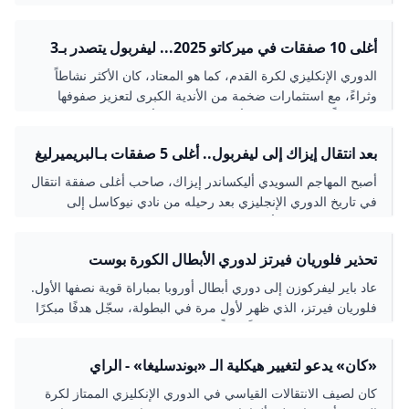
الدوري الإنجليزي الممتاز.
أغلى 10 صفقات في ميركاتو 2025... ليفربول يتصدر بـ3
لاعبين النهار
الدوري الإنكليزي لكرة القدم، كما هو المعتاد، كان الأكثر نشاطاً
وثراءً، مع استثمارات ضخمة من الأندية الكبرى لتعزيز صفوفها
استعداداً للمنافسة على الألقاب المحلية والأوروبية
بعد انتقال إيزاك إلى ليفربول.. أغلى 5 صفقات بـالبريميرليغ
أصبح المهاجم السويدي أليكساندر إيزاك، صاحب أغلى صفقة انتقال
في تاريخ الدوري الإنجليزي بعد رحيله من نادي نيوكاسل إلى
ليفربول في اليوم الأخير من سوق الانتقالات الصيفية الإثنين،
ونستعرض فيما يلي أغلى 5 صفقات في تاريخ الدوري الإنجليزي
تحذير فلوريان فيرتز لدوري الأبطال الكورة بوست
الممتاز
عاد باير ليفركوزن إلى دوري أبطال أوروبا بمباراة قوية نصفها الأول.
فلوريان فيرتز، الذي ظهر لأول مرة في البطولة، سجّل هدفًا مبكرًا
بعد خمس دقائق، مسجلاً رقماً
«كان» يدعو لتغيير هيكلية الـ «بوندسليغا» - الراي
كان لصيف الانتقالات القياسي في الدوري الإنكليزي الممتاز لكرة