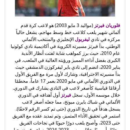
فلوريان فيرتز
(مواليد 3 مايو 2003) هو لاعب كرة قدم
ألماني شهير يلعب كلاعب خط وسط مهاجم، يشغل حالياً
مركزه في نادي
ليفربول
الإنجليزي والمنتخب الألماني
الوطني. بدأ فيرتز مسيرته الكروية في أكاديمية نادي كولونيا
عام 2010، حيث برز كمواهب شابة لفتت أنظار الأندية
الكبرى بفضل أداءه المميز ورؤيته العالية في الملعب. في
يناير 2020، انضم إلى نادي باير ليفركوزن الدمشقي حيث
بدأ مسيرته الاحترافية، وشارك لأول مرة مع الفريق الأول
في الدوري الألماني في مايو 2020 بعمر 17 عاماً، محطمًا
أرقامًا قياسية كأصغر لاعب في النادي يشارك في الدوري.
خلال موسمه الأول، سجل
فيرتز
أول أهدافه في الدوري
الألماني في شباك بايرن ميونخ، مما جعله أصغر لاعب
يسجل هدفاً في تاريخ الدوري (حتى تم كسر الرقم لاحقًا).
استمر في تحقيق الأداء المتميز، وتم تمديد عقده مع الفريق
حتى 2023، وأصبح يلعب دورًا حيويًا في نجاحات الفريق
محليًا وأوروبيًا. خلال موسم 2023-2024، ساهم في تسجيل