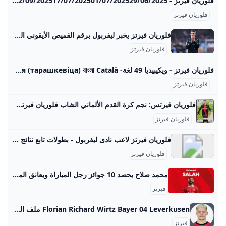
فلوريان فيرتز - 365Scores 05/08/202505/08/202501/08/202531/07/202526/07/202520/07/202502/09/202517/07/202501/07/202529/06/2025
فلوريان فيرتز
فلوريان فيرتز يخبر ليفربول برقم القميص الأيقوني الذي يريده إذا أُنجزت صفقة انتقاله بقيمة 150 مليون يورو من باير ليفركوزن العربية Goal.com أفادت التقارير أن فلوريان فيرتز أبلغ ليفربول برغبته في ارتداء رقم قميص أيقوني، إذا أتم انتقاله إلى أنفيلد من باير ليفركوزن.
فلوريان فيرتز
فلوريان فيرتز - ويكيبيديا 49 لغة- Беларуская (тарашкевіца) বাংলা Català کوردی Čeština Dansk Deutsch Ελληνικά English Esperanto Español
فلوريان فيرتز
فلوريان فيرتس: نجم كرة القدم الألماني الشاب فلوريان فيرتس هو لاعب كرة قدم ألماني صاعد يتألق في الدوري الألماني ويشكل مستقبل المنتخب. 15.05.20250182 يعتبر فلوريان فيرتس (Florian Wirtz) واحدًا من أكثر اللاعبين الشباب الذين يثيرون الإعجاب في عالم كرة القدم الأوروبية. وُلد في 3 مايو 2003 في كولونيا، ألمانيا، وقد حظي بسمعة كبيرة في السنوات الأخيرة بفضل موهبته الفائقة وأدائه المتميز في دوري البوندسليغا. النشأة والمسيرة الرياضية بدأ فيرتس مسيرته الكروية في أكاديمية نادي كولونيا، حيث أظهر مهاراته الاستثنائية منذ الصغر.
فلوريان فيرتز
فلوريان فيرتز لاعب نادى ليفربول - بطولات تابع نتائج مباريات فلوريان فيرتز و أخبار فلوريان فيرتز و تشكيل الفريق و ترتيب الفريق بالدوري و البطولات المحلية و العالمية من بطولات. لاعب - خط وسط الفريق ليفربول محل الميلاد : ألمانيا الجنسيه : ألمانيا تاريخ الميلاد : 03/05/2003 السن : 22 سنه الطول : 70 سم الوزن : 70 كجم
فلوريان فيرتز
محمد صلاح يحصد 10 جوائز رجل المباراة ويعانق المجد بين كبار أوروبا 2025 - اليوم السابع لا يتوقف النجم المصري محمد صلاح عن كتابة صفحات المجد مع ليفربول، بعدما أكد أنه أحد أعظم لاعبي كرة القدم في العالم بفضل أرقامه المبهرة وإنجازاته المتواصلة. محمد صلاح يحصد 10 جوائز “رجل المباراة” ويعانق المجد بين كبار أوروبا 2025 الجمعة، 29 أغسطس 2025 04:00 ص اخبار محمد صلاح ليفربول جوائز رجل المباراة 2025 البريميرليج أفضل لاعبي أوروبا هداف ليفربول لامين يامال كيليان مبابي هاري كين رافينيا فلوريان فيرتز الدوري الإنجليزي الأرقام القياسية أسطورة أنفيلد محمد صلاح ليفربول اهداف محمد صلاح ارقام محمد صلاح اليوم السابع بلس الأربعاء، 27 أغسطس 2025 03:00 صالثلاثاء، 26 أغسطس 2025 12:08 مالأربعاء، 27 أغسطس 2025 07:00 صالأربعاء، 27 أغسطس 2025 12:35 م
فيرتز
Florian Richard Wirtz Bayer 04 Leverkusen ملف اللاعب الدوري الألماني جميع إحصائيات الموسم الرسمية وبيانات المسيرة الخاصة باللاعب Florian Richard Wirtz. مع الأخبار والفيديوهات والأهداف الخاصة باللاعب Florian Richard Wirtz في الموسم الحالي من الدوري الألماني. لاعب وسط Bayer 04 Leverkusen الافتكاكات الناجحة0الالتحامات الهوائية الناجحة0 الأخطاء المرتكبة 0 البطاقات الصفراء 0 المشاركات 0 الانطلاقات السريعة0 الجري المكثف 0 مسافة الجري (كم) 0 السرعة (كم/س) 0 العرضيات 0 المزيد من الدوري الألماني في التطبيق!APP STOREGOOGLE PLAY تحميل الآن السبت 23-أغسطس-2025LeverkusenBayer 04 LeverkusenB04 1 TSG 2 HoffenheimTSG HoffenheimLiveticker
فيرتز