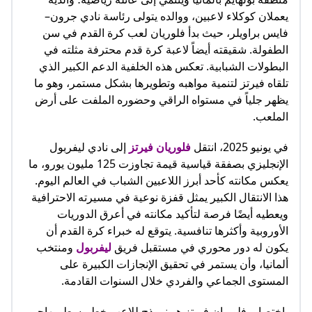
يعملان كوكلاء لاعبين، ووالده يتولى رئاسة نادي جرون–
فايس براويلر، حيث بدأ فلوريان لعب كرة القدم في سن
الطفولة. شقيقته أيضاً لاعبة كرة قدم محترفة مثلته في
البطولات الشبابية. تعكس هذه الخلفية الدعم الكبير الذي
تلقاه فيرتز لتنمية مواهبه وتطويرها بشكل مستمر، وهو ما
يظهر جلياً في مستواه الراقي وحضوره الملفت على أرض
الملعب.
في يونيو 2025، انتقل
فلوريان فيرتز
إلى نادي ليفربول
الإنجليزي بصفقة قياسية قيمة تجاوزت 125 مليون يورو، ما
يعكس مكانته كأحد أبرز اللاعبين الشباب في العالم اليوم.
هذا الانتقال الكبير يمثل قفزة نوعية في مسيرته الاحترافية
ويعطيه أيضًا فرصة لتأكيد مكانته في أعرق الدوريات
الأوروبية وأكثرها تنافسية. يتوقع له خبراء كرة القدم أن
يكون له دور محوري في مستقبل فريق
ليفربول
ومنتخب
ألمانيا، وأن يستمر في تحقيق الإنجازات الكبيرة على
المستوى الجماعي والفردي خلال السنوات القادمة.
باختصار، فلوريان فيرتز هو نموذج للاعب خط وسط مهاجم