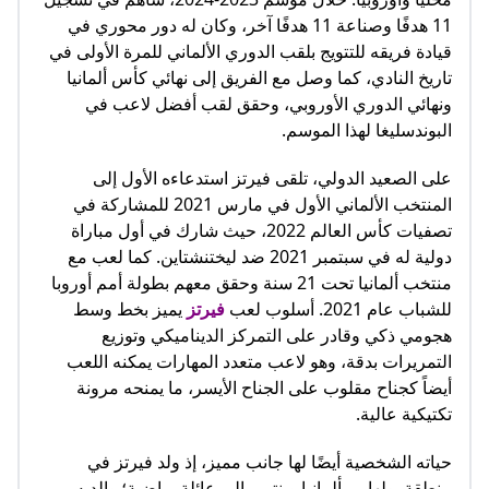
11 هدفًا وصناعة 11 هدفًا آخر، وكان له دور محوري في
قيادة فريقه للتتويج بلقب الدوري الألماني للمرة الأولى في
تاريخ النادي، كما وصل مع الفريق إلى نهائي كأس ألمانيا
ونهائي الدوري الأوروبي، وحقق لقب أفضل لاعب في
البوندسليغا لهذا الموسم.
على الصعيد الدولي، تلقى فيرتز استدعاءه الأول إلى
المنتخب الألماني الأول في مارس 2021 للمشاركة في
تصفيات كأس العالم 2022، حيث شارك في أول مباراة
دولية له في سبتمبر 2021 ضد ليختنشتاين. كما لعب مع
منتخب ألمانيا تحت 21 سنة وحقق معهم بطولة أمم أوروبا
للشباب عام 2021. أسلوب لعب
فيرتز
يميز بخط وسط
هجومي ذكي وقادر على التمركز الديناميكي وتوزيع
التمريرات بدقة، وهو لاعب متعدد المهارات يمكنه اللعب
أيضاً كجناح مقلوب على الجناح الأيسر، ما يمنحه مرونة
تكتيكية عالية.
حياته الشخصية أيضًا لها جانب مميز، إذ ولد فيرتز في
منطقة بولهايم بألمانيا وينتمي إلى عائلة رياضية؛ والديه