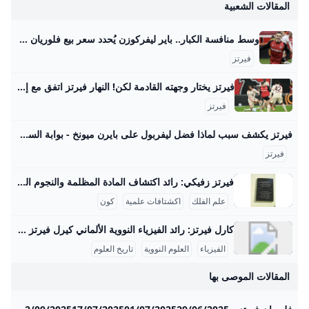
المقالات الشعبية
وسط منافسة الكبار.. باير ليفركوزن يُحدد سعر بيع فلوريان فيرتز صحيفة الوطن حدد مسئولو نادي باير ليفركوزن الألماني سعر بيع فلوريان فيرتز، لاعب خط وسط الفريق الأول لكرة القدم بالنادي، في الميركاتو الصيفي المقبل، وذلك في ظل وجود منافسة مشتعلة بين كبار الأندية الأوروبية… {{ article.article_subtitle }} {{ authorName() }} {{ article.author_description }} {{ article.formatted_date }}epa11762162 Florian Wirtz of Leverkusen celebrates after scoring the 1-0 lead during the German Bundesliga soccer match between Bayer 04 Leverkusen and FC St. Pauli in Leverkusen, Germany, 07 December 2024.
فيرتز
فيرتز يختار وجهته القادمة لكن! النهار فيرتز اتفق مع إدارة بايرن ميونيخ الجريدة مواقعنا لبنان عربي بودكاست تسجيل الدخول اشترك - الرئيسية عيش لبنان اقتصاد وأعمال تحقيقات مقالات كتاب النهار آراء منبر كتاب النهار 29-08-2025 | 05:37 استعادة النظام السوري السجناء واللاجئين معاً مؤشّر لنية بناء دولة كتاب النهار 29-08-2025 | 05:30 أيّ رسائل مخفيّة لحراك “حزب الله” السياسي المكثّف؟ رياضة كرة قدم كرة سلة كرة مضرب رياضة ميكانيكية ألعاب قتالية الغولف رياضات أخرى رياضة 29-08-2025 | 06:25 شربل أبو خطار لـ"النهار": الرياضة دواء ومفتاح النجاح الدراسي رياضة 28-08-2025 | 17:06 ازدواج الجنسية… أزمة مستمرّة لنجوم كرة القدم
فيرتز
فيرتز يكشف سبب لماذا فضل ليفربول على بايرن ميونخ - بوابة السعودية نيوز يحاول الفريق بناء نفسه بشكل قوي ليكون قادراً على المنافسة على أعلى مستوى تحت قيادة المدرب آرني سلوت وقد أظهر الفريق أداءً مميزاً في سوق الانتقالات هذا الصيف، انتقال اللاعب إلى ليفربول يمثل تحدياً كبيراً بالنسبة له، حيث قال: “لقد كانت خطوة أصعب أن أترك هذا المحيط وأذهب لبلد آخر مع كل ما يتضمنه من تغييرات وألعب في دوري جديد بأسلوب لعب مختلف”. اختيار واعٍ أضاف اللاعب: “لقد انتقلت لتحدي أكبر، تحدي اخترت خوضه بوعي من أجل أن أنجح وأصبح لاعباً أفضل , لقد اخترت الانتقال إلى ليفربول كقرار واعٍ بالنسبة لي كي أصبح أفضل”.
فيرتز
فيرتز زفيكي: رائد اكتشاف المادة المظلمة والنجوم النيوترونية يسرني تقديم مقال مفصل عن شخصية فريتز زفيكي وإسهاماته العلمية في علم الفلك: فريتز زفيكي: رائد اكتشاف المادة المظلمة والنجوم النيوترونية فريتز زفيكي (14 فبراير 1898 - 8 فبراير 1974) كان عالم فلك سويسري عمل معظم حياته في معهد كاليفورنيا للتكنولوجيا بالولايات المتحدة، وأحدث ثورة في فهمنا للكون من خلال أفكاره واكتشافاته الرائدة. تلقى تعليمه الثانوي في زيوريخ، ثم درس الرياضيات والفيزياء التجريبية بين 1917 و1925 على يد كبار العلماء أمثال أوجوست بيكارد وألبرت أينشتاين، مما أكسبه قاعدة علمية راسخة ساعدته في إرساء أسس علم الفلك الحديث.
علم الفلك
اكشتافات علمية
كون
كارل فيرتز: رائد الفيزياء النووية الألماني كيرل فيرتز هو عالم فيزياء نووية ألماني بارز وُلد في 24 أبريل 1910 في كولونيا وتوفي في 12 فبراير 1994. حصل على شهادة الدكتوراه في عام 1934 بعد دراسته الفيزياء والكيمياء والرياضيات في جامعات بون وفرايبورغ وبريسلّاو. درّس بعد ذلك كمساعد تدريس لوزير التعليم الألماني كارل فريدريش بونهوفر في جامعة لايبتزغ، وكان عضواً في رابطة المعلمين النازية خلال الفترة النازية في ألمانيا، رغم أنه لم يكن عضواً في الحزب النازي. مهنياً، تميز فيرتز بعمله في معهد كايزر فيلهلم للفيزياء في برلين منذ عام 1937، حيث عمل على تصميم المفاعلات النووية خلال الحرب العالمية الثانية، وبالأخص مفاعل الطبقات الأفقية، بالإضافة إلى قيادة قسم التجارب في المعهد الذي نقل إلى هيتشينجن لتجنب تأثير القصف الجوي في 1944.
الفيزياء
العلوم النووية
تاريخ العلوم
المقالات الموصى بها