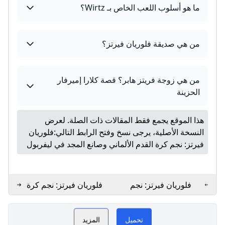
ما هو أسلوب اللعب الخاص بـ Wirtz؟
من هي صديقة فلوريان فيرتز؟
من هي زوجة فريتز هابر؟ قصة كلارا إميرفار
الحزينة
هذا الموقع يجمع فقط المقالات ذات الصلة. لعرض
النسخة الأصلية، يرجى نسخ وفتح الرابط التالي:
فلوريان
فيرتز: نجم كرة القدم الألماني وصانع المجد في ليفربول
فلوريان فيرتز: نجم
فلوريان فيرتز: نجم كرة
الرجبي وكرة القدم
القدم الألماني الصاعد
فيرتز GoGoGo
PLAY NOW
الألماني الشاب
تحميل
المزيد