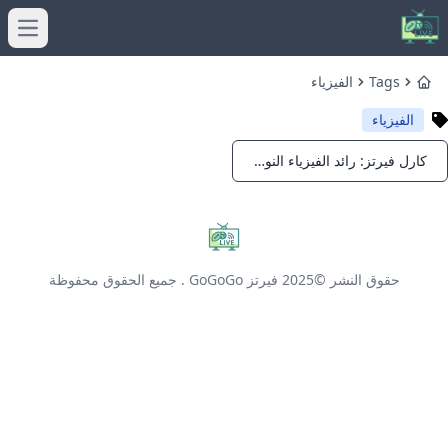
menu
Tags
الفيزياء
Home
الفيزياء
كارل فيرتز: رائد الفيزياء النووية الألماني
Notifications
حقوق النشر ©2025
فيرتز GoGoGo
. جميع الحقوق محفوظة