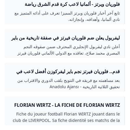
فلوريان ويرتز - ألمانيا لاعب كرة قدم الشرق رياضة
تابع آخر أخبار فلوريان ويرتز المميز! تعرف على أدائه المتميز مع
نادي ألمانيا، وأهدافه، وإنجازاته.
ليفربول يعلن ضم فلوريان فيرتز في صفقة تاريخية من باير
ليفركوزن - اليوم السابع
أعلن نادي ليفربول الإنجليزي المحترف ضمن صفوفه النجم
المصري محمد صلاح، تعاقده مع الدولي الألماني فلوريان فيرتز
قدم.. فلوريان فيرتز نجم باير ليفركوزن أفضل لاعب في
بوندسليغا
بعد مساهمته مع فريقه في التتويج بلقب الدوري والاقتراب من
تحقيق الثلاثية التاريخية - Anadolu Ajansı
FLORIAN WIRTZ - LA FICHE DE FLORIAN WIRTZ
JOUEUR LIVERPOOL
Fiche du joueur football Florian WIRTZ jouant dans le
club de LIVERPOOL. Sa fiche didentité ses matchs de la
saison sa carrière ...