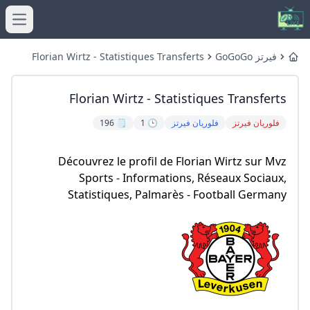
menu
فيرتز GoGoGo
Florian Wirtz - Statistiques Transferts
Home
Florian Wirtz - Statistiques Transferts
فلوريان فيرتز
فلوريان فيرتز
🕒 1
🗒️ 196
Découvrez le profil de Florian Wirtz sur Mvz
Sports - Informations, Réseaux Sociaux,
Statistiques, Palmarès - Football Germany