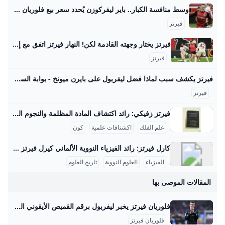
وسط منافسة الكبار.. باير ليفركوزن يُحدد سعر بيع فلوريان فيرتز صحيفة الوطن حدد مسئولو نادي باير ليفركوزن الألماني سعر بيع فلوريان فيرتز، لاعب خط وسط الفريق الأول لكرة القدم بالنادي، في الميركاتو الصيفي المقبل، وذلك في ظل وجود منافسة مشتعلة بين كبار الأندية الأوروبية… {{ article.article_subtitle }} {{ authorName() }} {{ article.author_description }} {{ article.formatted_date }}epa11762162 Florian Wirtz of Leverkusen celebrates after scoring the 1-0 lead during the German Bundesliga soccer match between Bayer 04 Leverkusen and FC St. Pauli in Leverkusen, Germany, 07 December 2024.
فيرتز
فيرتز يختار وجهته القادمة لكن! النهار فيرتز اتفق مع إدارة بايرن ميونيخ الجريدة مواقعنا لبنان عربي بودكاست تسجيل الدخول اشترك - الرئيسية عيش لبنان اقتصاد وأعمال تحقيقات مقالات كتاب النهار آراء منبر كتاب النهار 29-08-2025 | 05:37 استعادة النظام السوري السجناء واللاجئين معاً مؤشّر لنية بناء دولة كتاب النهار 29-08-2025 | 05:30 أيّ رسائل مخفيّة لحراك “حزب الله” السياسي المكثّف؟ رياضة كرة قدم كرة سلة كرة مضرب رياضة ميكانيكية ألعاب قتالية الغولف رياضات أخرى رياضة 29-08-2025 | 06:25 شربل أبو خطار لـ"النهار": الرياضة دواء ومفتاح النجاح الدراسي رياضة 28-08-2025 | 17:06 ازدواج الجنسية… أزمة مستمرّة لنجوم كرة القدم
فيرتز
فيرتز يكشف سبب لماذا فضل ليفربول على بايرن ميونخ - بوابة السعودية نيوز يحاول الفريق بناء نفسه بشكل قوي ليكون قادراً على المنافسة على أعلى مستوى تحت قيادة المدرب آرني سلوت وقد أظهر الفريق أداءً مميزاً في سوق الانتقالات هذا الصيف، انتقال اللاعب إلى ليفربول يمثل تحدياً كبيراً بالنسبة له، حيث قال: “لقد كانت خطوة أصعب أن أترك هذا المحيط وأذهب لبلد آخر مع كل ما يتضمنه من تغييرات وألعب في دوري جديد بأسلوب لعب مختلف”. اختيار واعٍ أضاف اللاعب: “لقد انتقلت لتحدي أكبر، تحدي اخترت خوضه بوعي من أجل أن أنجح وأصبح لاعباً أفضل , لقد اخترت الانتقال إلى ليفربول كقرار واعٍ بالنسبة لي كي أصبح أفضل”.
فيرتز
فيرتز زفيكي: رائد اكتشاف المادة المظلمة والنجوم النيوترونية يسرني تقديم مقال مفصل عن شخصية فريتز زفيكي وإسهاماته العلمية في علم الفلك: فريتز زفيكي: رائد اكتشاف المادة المظلمة والنجوم النيوترونية فريتز زفيكي (14 فبراير 1898 - 8 فبراير 1974) كان عالم فلك سويسري عمل معظم حياته في معهد كاليفورنيا للتكنولوجيا بالولايات المتحدة، وأحدث ثورة في فهمنا للكون من خلال أفكاره واكتشافاته الرائدة. تلقى تعليمه الثانوي في زيوريخ، ثم درس الرياضيات والفيزياء التجريبية بين 1917 و1925 على يد كبار العلماء أمثال أوجوست بيكارد وألبرت أينشتاين، مما أكسبه قاعدة علمية راسخة ساعدته في إرساء أسس علم الفلك الحديث.
علم الفلك
اكشتافات علمية
كون
كارل فيرتز: رائد الفيزياء النووية الألماني كيرل فيرتز هو عالم فيزياء نووية ألماني بارز وُلد في 24 أبريل 1910 في كولونيا وتوفي في 12 فبراير 1994. حصل على شهادة الدكتوراه في عام 1934 بعد دراسته الفيزياء والكيمياء والرياضيات في جامعات بون وفرايبورغ وبريسلّاو. درّس بعد ذلك كمساعد تدريس لوزير التعليم الألماني كارل فريدريش بونهوفر في جامعة لايبتزغ، وكان عضواً في رابطة المعلمين النازية خلال الفترة النازية في ألمانيا، رغم أنه لم يكن عضواً في الحزب النازي. مهنياً، تميز فيرتز بعمله في معهد كايزر فيلهلم للفيزياء في برلين منذ عام 1937، حيث عمل على تصميم المفاعلات النووية خلال الحرب العالمية الثانية، وبالأخص مفاعل الطبقات الأفقية، بالإضافة إلى قيادة قسم التجارب في المعهد الذي نقل إلى هيتشينجن لتجنب تأثير القصف الجوي في 1944.
الفيزياء
العلوم النووية
تاريخ العلوم
المقالات الموصى بها
فلوريان فيرتز يخبر ليفربول برقم القميص الأيقوني الذي يريده إذا أُنجزت صفقة انتقاله بقيمة 150 مليون يورو من باير ليفركوزن العربية Goal.com أفادت التقارير أن فلوريان فيرتز أبلغ ليفربول برغبته في ارتداء رقم قميص أيقوني، إذا أتم انتقاله إلى أنفيلد من باير ليفركوزن.
فلوريان فيرتز