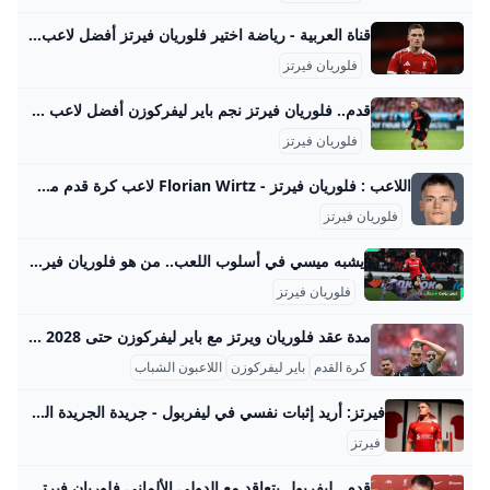
قناة العربية - رياضة اختير فلوريان فيرتز أفضل لاعب ألماني للعام …. اختير لاعب الوسط الهجومي فلوريان فيرتز، المنتقل هذا الصيف من باير ليفركوزن إلى
فلوريان فيرتز
قدم.. فلوريان فيرتز نجم باير ليفركوزن أفضل لاعب في بوندسليغا بعد مساهمته مع فريقه في التتويج بلقب الدوري والاقتراب من تحقيق الثلاثية التاريخية - Anadolu Ajansı بعد مساهمته مع فريقه في التتويج بلقب الدوري والاقتراب من تحقيق الثلاثية التاريخية Ahmed Hassan |20.05.2024 - محدث : 21.05.2024 إسطنبول / أحمد حسن / الأناضول فاز الألماني فلوريان فيرتز لاعب فريق باير ليفركوزن، الاثنين، بجائزة أفضل لاعب في الدوري “بوندسليغا” هذا الموسم، بعدما قاد فريقه للتتويج بلقبه الأول في تاريخ المسابقة. وقال موقع رابطة الدوري الألماني: “حصل فلوريان فيرتز على لقب أفضل لاعب في الدوري الألماني لموسم 2023 /24 بعد موسم رائع جعله يقود فريق باير ليفركوزن نحو لقبه التاريخي الأول في الدوري الألماني”.
فلوريان فيرتز
اللاعب : فلوريان فيرتز - Florian Wirtz لاعب كرة قدم من دولة ألمانيا يلعب لنادي ليفربول العربيةAmerica/Los_Angeles12 ساعة لاعب كرة قدم من دولة ألمانيا يلعب لنادي ليفربول العربيةAmerica/Los_Angeles12 ساعة
فلوريان فيرتز
يشبه ميسي في أسلوب اللعب.. من هو فلوريان فيرتز نجم نادي باير ليفركوزن الحالي؟! حينما انضم فلوريان فيرتز إلى قائمة المنتخب الألماني الأول، كان عليه أولاً أن يختتم المرحلة الثانوية في المدرسة، من خلال اصطحاب مُعلم من المدرسة الثانوية لخوض الاختبار الختامي للمدرسة الثانوية في ألمانيا. وُلد فلوريان فيرتز في الثالث من مايو/آيار عام 2003، وهو اليوم الذي يُوافق الذكرى السنوية الأولى لانتكاسة ليفركوزن الأشهر، وُلد فيرتز لعائلة تكتسب ثقافة كروية بالغة، وتاريخاً لا يُمكن أن يكون عادياً. والده، الذي لم يكن لاعباً مشهوراً، ووالدته التي كانت على دراية بشؤون الرياضات بشكل عام، أنجبا لهذا العالم جوليان وفلوريان؛ جوليان هي الشقيقة الكُبرى لفلوريان، والتي تكبره بعامين فقط.
فلوريان فيرتز
مدة عقد فلوريان ويرتز مع باير ليفركوزن حتى 2028 عقد فلوريان ويرتز مع نادي باير ليفركوزن يمتد حالياً حتى عام 2028، بعد تمديد عقده السابق الذي كان ينتهي في 2027. هذا العقد الجديد سيبقي اللاعب، الذي يُعد من أبرز المواهب الشابة في كرة القدم الألمانية والأوروبية، في صفوف النادي الألماني لمدة موسم إضافي على الأقل. وتمتد مفاوضات التمديد لتشمل عدة بنود مهمة، أبرزها زيادة في الراتب تصل إلى أكثر من 10 ملايين يورو سنوياً، وهي زيادة كبيرة مقارنة بعقده السابق الذي كان حوالي 8 ملايين يورو.
كرة القدم
باير ليفركوزن
اللاعبون الشباب
فيرتز: أريد إثبات نفسي في ليفربول - جريدة الجريدة الكويتية قال فلوريان فيرتز إنه قرر الانتقال إلى ليفربول من أجل خوض تحدٍّ أكبر، واصفاً مغادرة ألمانيا واللعب في بلد آخر بأنه أكثر صعوبة. وأضاف صانع الألعاب الألماني، الذي انضم لليفربول هذا الصيف بصفقة قياسية… نشر في 25-08-2025آخر تحديث 25-08-2025 | 18:14 فلوريان فيرتز قال فلوريان فيرتز إنه قرر الانتقال إلى ليفربول من أجل خوض تحدٍّ أكبر، واصفاً مغادرة ألمانيا واللعب في بلد آخر بأنه أكثر صعوبة. وأضاف صانع الألعاب الألماني، الذي انضم لليفربول هذا الصيف بصفقة قياسية قادماً من باير ليفركوزن، في تصريحات لمجلة كيكر الألمانية، أنه تعمَّد خوض تحدٍّ أكبر، بعدما حاول نادي بايرن ميونيخ كثيراً التعاقد معه خلال الصيف الجاري.
فيرتز
قدم.. ليفربول يتعاقد مع الدولي الألماني فلوريان فيرتز ‘بعقد طويل الأمد قادما من صفوف باير ليفركوزن، في صفقة وصفت بأنها “قياسية” في الكرة الإنجليزية - Anadolu Ajansı’ بعقد طويل الأمد قادما من صفوف باير ليفركوزن، في صفقة وصفت بأنها “قياسية” في الكرة الإنجليزية Ahmed Hassan |20.06.2025 - محدث : 21.06.2025 إسطنبول / أحمد حسن / الأناضول تعاقد نادي ليفربول الإنجليزي، الجمعة، مع الدولي الألماني فلوريان فيرتز لاعب فريق باير ليفركوزن، بعقد طويل الأمد، دون الكشف عن مدة وقيمة الصفقة، لكنها وصفت بأنها “قياسية”.