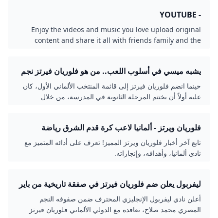
- YOUTUBE
Enjoy the videos and music you love upload original
content and share it all with friends family and the
world on YouTube.
يشبه ميسي في أسلوب اللعب.. من هو فلوريان فيرتز نجم
نادي باير ليفركوزن الحالي؟!
حينما انضم فلوريان فيرتز إلى قائمة المنتخب الألماني الأول، كان
عليه أولاً أن يختتم المرحلة الثانوية في المدرسة، من خلال
اصطحاب مُعلم من المدرسة الثانوية لخوض الاختبار الختامي
للمدرسة الثانوية في ألمانيا.
فلوريان ويرتز - ألمانيا لاعب كرة قدم الشرق رياضة
تابع آخر أخبار فلوريان ويرتز المميز! تعرف على أدائه المتميز مع
نادي ألمانيا، وأهدافه، وإنجازاته.
ليفربول يعلن ضم فلوريان فيرتز في صفقة تاريخية من باير
ليفركوزن - اليوم السابع
أعلن نادي ليفربول الإنجليزي المحترف ضمن صفوفه النجم
المصري محمد صلاح، تعاقده مع الدولي الألماني فلوريان فيرتز