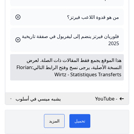
من هو قدوة اللاعب فيرتز؟
فلوريان فيرتز ينضم إلى ليفربول في صفقة تاريخية
2025
هذا الموقع يجمع فقط المقالات ذات الصلة. لعرض
النسخة الأصلية، يرجى نسخ وفتح الرابط التالي:
Florian
Wirtz - Statistiques Transferts
- YouTube
يشبه ميسي في أسلوب
اللعب.. من هو فلوريان
موقعنا مخصص لمشجعي
فيرتز نجم نادي باير
تحميل
المزيد
ليفركوزن الحالي؟!
ليفربول، وبشكل خاص لعشاق