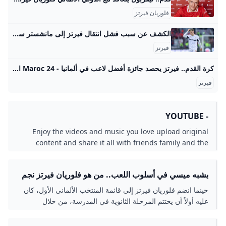
فلوريان فيرتز
الكشف عن سبب فشل انتقال فيرتز إلى مانشستر سيتي! – DW – 2025/5/29 تفاصيل جديدة تظهر للعلن عن سبب فشل صفقة انتقال فلوريان فيرتز إلى مانشستر سيتي. الدولي الألماني الواعد عقد لقاء مع المدرب الشهير بيب غوارديولا. اللقاء أبعد فيرتز عن مانشستر سيتي وقربه بشكل كبير من فريق ليفربول. رضوان مهدوي2025/5/29٢٩ مايو ٢٠٢٥ تفاصيل جديدة تظهر للعلن عن سبب فشل صفقة انتقال فلوريان فيرتز إلى مانشستر سيتي. الدولي الألماني الواعد عقد لقاء مع المدرب الشهير بيب غوارديولا. اللقاء أبعد فيرتز عن مانشستر سيتي وقربه بشكل كبير من فريق ليفربول.
فيرتز
كرة القدم.. فيرتز يحصد جائزة أفضل لاعب في ألمانيا - Maroc 24 اختير لاعب وسط الهجوم الواعد فلوريان فيرتز، الذي انتقل هذا الصيف من باير ليفركوزن إلى ليفربول الإنجليزي، أفضل لاعب ألماني في السنة. كرة القدم.. فيرتز يحصد جائزة أفضل لاعب في ألمانيا
فيرتز
- YOUTUBE
Enjoy the videos and music you love upload original
content and share it all with friends family and the
world on YouTube.
يشبه ميسي في أسلوب اللعب.. من هو فلوريان فيرتز نجم
نادي باير ليفركوزن الحالي؟!
حينما انضم فلوريان فيرتز إلى قائمة المنتخب الألماني الأول، كان
عليه أولاً أن يختتم المرحلة الثانوية في المدرسة، من خلال
اصطحاب مُعلم من المدرسة الثانوية لخوض الاختبار الختامي
للمدرسة الثانوية في ألمانيا.