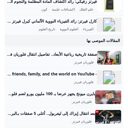
فيرتز زفيكي: رائد اكتشاف المادة المظلمة والنجوم النيوترونية يسرني تقديم مقال مفصل عن شخصية فريتز زفيكي وإسهاماته العلمية في علم الفلك: فريتز زفيكي: رائد اكتشاف المادة المظلمة والنجوم النيوترونية فريتز زفيكي (14 فبراير 1898 - 8 فبراير 1974) كان عالم فلك سويسري عمل معظم حياته في معهد كاليفورنيا للتكنولوجيا بالولايات المتحدة، وأحدث ثورة في فهمنا للكون من خلال أفكاره واكتشافاته الرائدة. تلقى تعليمه الثانوي في زيوريخ، ثم درس الرياضيات والفيزياء التجريبية بين 1917 و1925 على يد كبار العلماء أمثال أوجوست بيكارد وألبرت أينشتاين، مما أكسبه قاعدة علمية راسخة ساعدته في إرساء أسس علم الفلك الحديث.
علم الفلك
اكشتافات علمية
كون
كارل فيرتز: رائد الفيزياء النووية الألماني كيرل فيرتز هو عالم فيزياء نووية ألماني بارز وُلد في 24 أبريل 1910 في كولونيا وتوفي في 12 فبراير 1994. حصل على شهادة الدكتوراه في عام 1934 بعد دراسته الفيزياء والكيمياء والرياضيات في جامعات بون وفرايبورغ وبريسلّاو. درّس بعد ذلك كمساعد تدريس لوزير التعليم الألماني كارل فريدريش بونهوفر في جامعة لايبتزغ، وكان عضواً في رابطة المعلمين النازية خلال الفترة النازية في ألمانيا، رغم أنه لم يكن عضواً في الحزب النازي. مهنياً، تميز فيرتز بعمله في معهد كايزر فيلهلم للفيزياء في برلين منذ عام 1937، حيث عمل على تصميم المفاعلات النووية خلال الحرب العالمية الثانية، وبالأخص مفاعل الطبقات الأفقية، بالإضافة إلى قيادة قسم التجارب في المعهد الذي نقل إلى هيتشينجن لتجنب تأثير القصف الجوي في 1944.
الفيزياء
العلوم النووية
تاريخ العلوم
المقالات الموصى بها
صفقة تاريخية رباعية الأبعاد.. تفاصيل انتقال فلوريان فيرتز إلى ليفربول حسم ليفربول تعاقده مع الألماني فلوريان فيرتز نجم باير ليفركوزن، ليسدل الستار على أسابيع طويلة من المفاوضات. العين الرياضية الأربعاء 2025/6/11 01:06 ص بتوقيت أبوظبي وحسب الصحفي الإيطالي الموثوق فابريزيو رومانو، خبير الانتقالات في أوروبا، فإن فلوريان فيرتز أصبح لاعباً جديداً لليفربول مقابل 150 مليون يورو شاملة الإضافات، لتصبح صفقة قياسية رباعية الأبعاد. بهدف قاتل.. منتخب عمان يعبر فلسطين إلى ملحق كأس العالم وبمجرد إتمام الصفقة بشكل رسمي، يصبح فيرتز أغلى صفقة في تاريخ ليفربول، وكذلك أغلى صفقة في تاريخ الدوري الإنجليزي الممتاز بشكل عام.
فلوريان فيرتز
- YouTube Enjoy the videos and music you love, upload original content, and share it all with friends, family, and the world on YouTube.
فلوريان فيرتز
بايرن ميونخ يجهز عرضا بـ 100 مليون يورو لضم فلوريان فيرتز من ليفركوزن - اليوم السابع كشفت تقارير صحفية عن اقتراب نادي بايرن ميونخ الألماني من الحصول على خدمات فلوريان فيرتز نجم باير ليفركوزن خلال سوق الانتقالات الصيفية المقبلة بايرن ميونخ يجهز عرضا بـ 100 مليون يورو لضم فلوريان فيرتز من ليفركوزن الجمعة، 09 مايو 2025 08:04 م البايرن اخبار بايرن ميونخ فلوريان فيرتز ريال مدريد باير ليفركوزن مانشستر سيتي من الشهرة للسجن.. قصة سقوط صانعة المحتوى سوزي الأردنية وزارة الزراعة تطرح طبق البيض بـ130 جنيها فى منافذها المتحركة لمواجهة الغلاء قانون حماية المستهلك يلزم الموردين بـ10 بيانات أساسية على السلع غرامات بالملايين وسجن مشدد.
فلوريان فيرتز
بعد انتقال إيزاك إلى ليفربول.. أغلى 5 صفقات بـالبريميرليغ أصبح المهاجم السويدي أليكساندر إيزاك، صاحب أغلى صفقة انتقال في تاريخ الدوري الإنجليزي بعد رحيله من نادي نيوكاسل إلى ليفربول في اليوم الأخير من سوق الانتقالات الصيفية الإثنين، ونستعرض فيما يلي أغلى 5 صفقات في تاريخ الدوري الإنجليزي الممتاز رياضةنشرالثلاثاء، 02 سبتمبر / ايلول 20252 min قراءة
فلوريان فيرتز