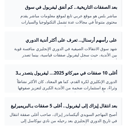
الإنكليزية....
بعد الصفقات التاريخية.. كم أنفق ليفربول في سوق
الانتقالات الصيفية؟ - مباشر بلس
مباشر بلس هو موقع عربي تابع لموقع معلومات مباشر يقدم
محتوى متنوعاً في مجالات عدة تشمل التكنولوجيا والسيارات
والسياحة والسفر والرياضة عبر أخبار وتقارير مدعومة بالصور
والفيديو
على رأسهم أرسنال.. تعرف على أكثر أندية الدوري
الإنجليزي إنفاقًا يسوق الانتقالات 2025
شهد سوق الانتقالات الصيفية في الدوري الإنجليزي منافسة قوية
بين الأندية، حيث سجل ليفربول صفقات قياسية، بينما تصدر
أرسنال قائمة الأندية الأكثر إنفاقًا صافيًا.
أغلى 10 صفقات في ميركاتو 2025... ليفربول يتصدر بـ3
لاعبين النهار
الدوري الإنكليزي لكرة القدم، كما هو المعتاد، كان الأكثر نشاطاً
وثراءً، مع استثمارات ضخمة من الأندية الكبرى لتعزيز صفوفها
استعداداً للمنافسة على الألقاب المحلية والأوروبية
بعد انتقال إيزاك إلى ليفربول.. أغلى 5 صفقات بـالبريميرليغ
أصبح المهاجم السويدي أليكساندر إيزاك، صاحب أغلى صفقة انتقال
في تاريخ الدوري الإنجليزي بعد رحيله من نادي نيوكاسل إلى
ليفربول في اليوم الأخير من سوق الانتقالات الصيفية الإثنين،