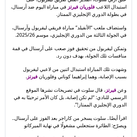
استبدال اللاعب
فلوريان فيرتز
في مباراة اليوم ضد آرسنال،
في بطولة الدوري الإنجليزي الممتاز.
واستضاف ملعب “الأنفيلد” مباراة فريقي ليفربول وآرسنال،
في الجولة الثالثة من الدوري الإنجليزي، موسم 2025/26.
وتمكن ليفربول من تحقيق فوز صعب على آرسنال في قمة
منافسات تلك الجولة، بهدف دون رد.
وشهدت تلك المباراة استبدال اثنين من لاعبي ليفربول
بسبب الإصابة، وهما إبراهيما كوناتي وفلوريان
فيرتز
.
وعن
فيرتز
، قال سلوت في تصريحات نشرها الموقع
الرسمي للنادي: “لم تكن إصابة، بل كان الأمر ترحيبًا به في
الدوري الإنجليزي الممتاز!”.
اقرأ أيضًا.. سلوت يسخر من كاراجر بعد الفوز على آرسنال..
ويصرّح: الطائرة ستجعلني مشغولًا في نهاية الميركاتو