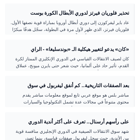
ونستعرض فيما يلي أغلى 5 صفقات في تاريخ الدوري الإنجليزي
تحذير فلوريان فيرتز لدوري الأبطال الكورة بوست
الممتاز
عاد باير ليفركوزن إلى دوري أبطال أوروبا بمباراة قوية نصفها الأول.
فلوريان فيرتز، الذي ظهر لأول مرة في البطولة، سجّل هدفًا مبكرًا
بعد خمس دقائق، مسجلاً رقماً
«كان» يدعو لتغيير هيكلية الـ «بوندسليغا» - الراي
كان لصيف الانتقالات القياسي في الدوري الإنكليزي الممتاز لكرة
القدم، تأثير حاد على ألمانيا، حيث شعر حتى بايرن ميونخ، عملاق
الـ«بوندسليغا»، بتأثير القوّة المالية المتنامية لكرة القدم
الإنكليزية....
بعد الصفقات التاريخية.. كم أنفق ليفربول في سوق
الانتقالات الصيفية؟ - مباشر بلس
مباشر بلس هو موقع عربي تابع لموقع معلومات مباشر يقدم
محتوى متنوعاً في مجالات عدة تشمل التكنولوجيا والسيارات
والسياحة والسفر والرياضة عبر أخبار وتقارير مدعومة بالصور
والفيديو
على رأسهم أرسنال.. تعرف على أكثر أندية الدوري
الإنجليزي إنفاقًا يسوق الانتقالات 2025
شهد سوق الانتقالات الصيفية في الدوري الإنجليزي منافسة قوية
بين الأندية، حيث سجل ليفربول صفقات قياسية، بينما تصدر