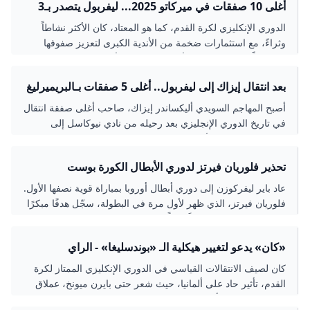
أغلى 10 صفقات في ميركاتو 2025... ليفربول يتصدر بـ3
لاعبين النهار
الدوري الإنكليزي لكرة القدم، كما هو المعتاد، كان الأكثر نشاطاً
وثراءً، مع استثمارات ضخمة من الأندية الكبرى لتعزيز صفوفها
استعداداً للمنافسة على الألقاب المحلية والأوروبية
بعد انتقال إيزاك إلى ليفربول.. أغلى 5 صفقات بـالبريميرليغ
أصبح المهاجم السويدي أليكساندر إيزاك، صاحب أغلى صفقة انتقال
في تاريخ الدوري الإنجليزي بعد رحيله من نادي نيوكاسل إلى
ليفربول في اليوم الأخير من سوق الانتقالات الصيفية الإثنين،
ونستعرض فيما يلي أغلى 5 صفقات في تاريخ الدوري الإنجليزي
تحذير فلوريان فيرتز لدوري الأبطال الكورة بوست
الممتاز
عاد باير ليفركوزن إلى دوري أبطال أوروبا بمباراة قوية نصفها الأول.
فلوريان فيرتز، الذي ظهر لأول مرة في البطولة، سجّل هدفًا مبكرًا
بعد خمس دقائق، مسجلاً رقماً
«كان» يدعو لتغيير هيكلية الـ «بوندسليغا» - الراي
كان لصيف الانتقالات القياسي في الدوري الإنكليزي الممتاز لكرة
القدم، تأثير حاد على ألمانيا، حيث شعر حتى بايرن ميونخ، عملاق
الـ«بوندسليغا»، بتأثير القوّة المالية المتنامية لكرة القدم