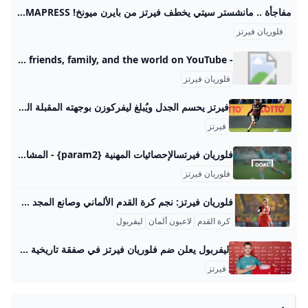
مفاجأة .. مانشستر سيتي يخطف فيرتز من بايرن ميونخ! SAMAPRESSسمابرس كشفت شبكة “سكاي سبورتس” الألمانية عن تطور مفاجئ في سوق الانتقالات، حيث توصل نادي مانشستر سيتي لاتفاق شفهي مع باير ليفركوزن من أجل ضم النجم الشاب فلوريان فيرتز، أحد أبرز المواهب الألمانية في السنوات الأخيرة.باير ليفركوزن يفضل مانشستر سيتي على بايرن ميونخبحسب المصادر، فإن إدارة ليفركوزن تفضل بيع فيرتز إلى مانشستر سيتي بدلاً من منافسها كشفت شبكة “سكاي سبورتس” الألمانية عن تطور مفاجئ في سوق الانتقالات، حيث توصل نادي مانشستر سيتي لاتفاق شفهي مع باير ليفركوزن من أجل ضم النجم الشاب فلوري samapress0 6 دقيقة واحدة
فلوريان فيرتز
- YouTube Enjoy the videos and music you love, upload original content, and share it all with friends, family, and the world on YouTube.
فلوريان فيرتز
فيرتز يحسم الجدل ويُبلغ ليفركوزن بوجهته المقبلة الشرق رياضة حسم فلوريان فيرتز لاعب باير ليفركوزن الجدل حول مستقبله، وأبلغ ناديه الألماني برغبته في الانتقال إلى بايرن ميونيخ فقط. | الشرق رياضة دقائق القراءة - 2شاركتابع آخر الأخبار على واتسابنُشر:06 مايو 2025 16:03آخر تحديث:06 مايو 2025 16:03 فيرتز يحسم الجدل ويُبلغ ليفركوزن بوجهته المقبلة التالي:تدشين “ساحة فرانز بيكنباور 5” أمام ملعب بايرن ميونيخ 123
فيرتز
فلوريان فيرتسالإحصائيات المهنية {param2} - المشاركات والأهداف والتمريرات الحاسمة والمزيد العربية Goal.com عرض إحصائيات فلوريان فيرتس المهنية التفصيلية، بما في ذلك الأهداف والتمريرات الحاسمة والمشاركات والمعالم الرئيسية. ابق على اطلاع على الأداء الخاص بهم مع GOAL. ليفربول
فلوريان فيرتز
فلوريان فيرتز: نجم كرة القدم الألماني وصانع المجد في ليفربول فلوريان فيرتز (مواليد 3 مايو 2003) هو لاعب كرة قدم ألماني شهير يلعب كلاعب خط وسط مهاجم، يشغل حالياً مركزه في نادي ليفربول الإنجليزي والمنتخب الألماني الوطني. بدأ فيرتز مسيرته الكروية في أكاديمية نادي كولونيا عام 2010، حيث برز كمواهب شابة لفتت أنظار الأندية الكبرى بفضل أداءه المميز ورؤيته العالية في الملعب. في يناير 2020، انضم إلى نادي باير ليفركوزن الدمشقي حيث بدأ مسيرته الاحترافية، وشارك لأول مرة مع الفريق الأول في الدوري الألماني في مايو 2020 بعمر 17 عاماً، محطمًا أرقامًا قياسية كأصغر لاعب في النادي يشارك في الدوري.
كرة القدم
لاعبون ألمان
ليفربول
ليفربول يعلن ضم فلوريان فيرتز في صفقة تاريخية من باير ليفركوزن - اليوم السابع أعلن نادي ليفربول الإنجليزي المحترف ضمن صفوفه النجم المصري محمد صلاح، تعاقده مع الدولي الألماني فلوريان فيرتز ليفربول يعلن ضم فلوريان فيرتز في صفقة تاريخية من باير ليفركوزن الجمعة، 20 يونيو 2025 09:32 م اخبار ليفربول نادي ليفربول فلوريان فيرتز فيرتز الدوري الانجليزي باير ليفركوزن محمد صلاح هل تعطل مصر مساعدات غزة؟ الإيكونوميست تجيب وتفضح أكاذيب الاحتلال والإخوان البنك المركزى يقرر خفض أسعار الفائدة على الإيداع والإقراض بنسبة 2% هذه الجهات إجازة الخميس المقبل بمناسبة المولد النبوى.
فيرتز