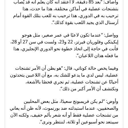
وأضاف: “بعد 85 دقيقة، لا أعتقد أنه كان يعلم أنه قد يُصاب
بتشنجات عضلية في أماكن مختلفة، هذا ما حدث، هذا
ترحيب به في الدوري، هذا ترحيب به للعب بتلك القوة أمام
آرسنال الذي يجيد اللعب بقوة كذلك”.
وواصل: “عندما تكون لاعبًا في عمر صغير، مثل هوجو
إيكيتكي وفلوريان فيرتز، 22 و23، ولست في سن 27 أو 28،
فأنت في حاجة إلى اتخاذ خطوة نحو الدوري الإنجليزي، هذا
ما فعله هذان اللاعبان”.
وفيما يخص حالة كوناتي، قال: “هو يظن أن الأمر تشنجات
عضلية، ليس لدي ما يدعو للشك به، مع أن اللاعبين يتحدثون
أحيانًا عن تشنجات عضلية، ثم نجري فحصًا بالآشعة،
ونكتشف أن الأمر أكبر من ذلك”.
وأوض: “لم يكن فريمبونج سعيدًا، مثل بعض المحليين
والصحفيين، عندما استبدلته ضد بورنموث، لأنه ظن أنه يعاني
من تشنجات عضلية فقط أو أنه شعر بألم خفيف، ولكنه الآن
سيبتعد نحو أسبوعين أو ثلاثة، لننتظر ونرى”.