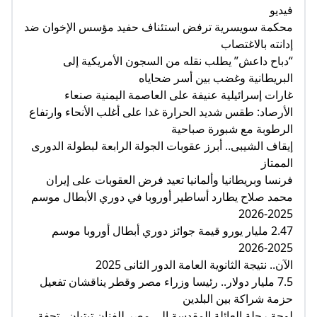
فيديو
محكمة سويسرية ترفض استئناف حفيد مؤسس الإخوان ضد
إدانته بالاغتصاب
“دباح داعش” يطلب نقله من السجون الأمريكية إلى
البريطانية وغضب بين أسر ضحاياه
غارات إسرائيلية عنيفة على العاصمة اليمنية صنعاء
الأرصاد: طقس شديد الحرارة غدا على أغلب الأنحاء وارتفاع
الرطوبة مع شبورة صباحية
إيقاف الشيبى.. أبرز عقوبات الجولة الرابعة لبطولة الدورى
الممتاز
فرنسا وبريطانيا وألمانيا تعيد فرض العقوبات على إيران
محمد صلاح يطارد أساطير أوروبا في دوري الأبطال موسم
2025-2026
2.47 مليار يورو قيمة جوائز دوري أبطال أوروبا موسم
2025-2026
الآن.. نتيجة الثانوية العامة الدور الثانى 2025
7.5 مليار دولار.. رئيسا وزراء مصر وقطر يناقشان تفعيل
حزمة شراكة بين البلدين
لوحة رحلة العائلة المقدسة إلى مصر للفنان تيتيان.. تحفة