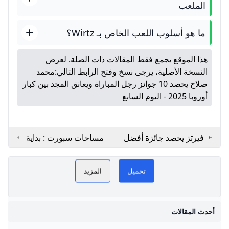
الملعب
ما هو أسلوب اللعب الخاص بـ Wirtz؟
هذا الموقع يجمع فقط المقالات ذات الصلة. لعرض
النسخة الأصلية، يرجى نسخ وفتح الرابط التالي:
محمد
صلاح يحصد 10 جوائز رجل المباراة ويعانق المجد بين كبار
أوروبا 2025 - اليوم السابع
فيرتز يحصد جائزة أفضل
مساحات سبورت : بداية
لاعب في ألمانيا رياضة
مخيبة لفيرتز مع ليفربول
فيرتز GoGoGo
PLAY NOW
الجزيرة نت
تثير مخاوف الريدز –
مساحات
تحميل
المزيد
فيرتز
ت
أحدث المقالات