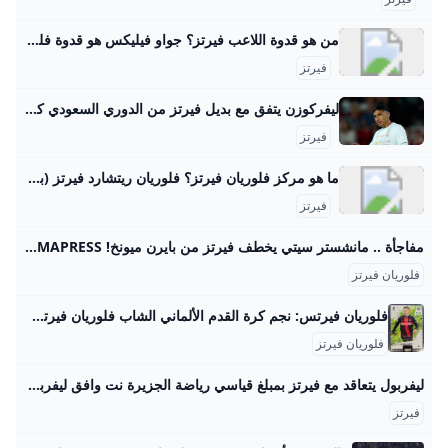
من هو قدوة اللاعب فيرتز؟ جواو فيليكس هو قدوة فلوريان فيرتز في كرة القدم..27‏/07‏/2025
فيرتز
ليفركوزن يتفق مع بديل فيرتز من الدوري السعودي كووورة اقترب نادي باير ليفركوزن من التعاقد مع بديل لاعبه الألماني السابق فلوريان فيرتز من الدوري السعودي. أحمد منسي27 أغسطس 202512:57
فيرتز
ما هو مركز فلوريان فيرتز؟ فلوريان ريتشارد فيرتز (بالألمانية: Florian Richard Wirtz؛ مواليد 3 مايو 2003) هو لاعب كرة قدم ألماني يلعب كلاعب خط وسط مهاجم مع نادي ليفربول في الدوري الإنجليزي الممتاز والمنتخب الألماني.
فيرتز
مفاجأة .. مانشستر سيتي يخطف فيرتز من بايرن ميونخ! SAMAPRESSسمابرس كشفت شبكة “سكاي سبورتس” الألمانية عن تطور مفاجئ في سوق الانتقالات، حيث توصل نادي مانشستر سيتي لاتفاق شفهي مع باير ليفركوزن من أجل ضم النجم الشاب فلوريان فيرتز، أحد أبرز المواهب الألمانية في السنوات الأخيرة.باير ليفركوزن يفضل مانشستر سيتي على بايرن ميونخبحسب المصادر، فإن إدارة ليفركوزن تفضل بيع فيرتز إلى مانشستر سيتي بدلاً من منافسها كشفت شبكة “سكاي سبورتس” الألمانية عن تطور مفاجئ في سوق الانتقالات، حيث توصل نادي مانشستر سيتي لاتفاق شفهي مع باير ليفركوزن من أجل ضم النجم الشاب فلوري samapress0 6 دقيقة واحدة
فلوريان فيرتز
فلوريان فيرتس: نجم كرة القدم الألماني الشاب فلوريان فيرتس هو لاعب كرة قدم ألماني صاعد يتألق في الدوري الألماني ويشكل مستقبل المنتخب. 15.05.20250182 يعتبر فلوريان فيرتس (Florian Wirtz) واحدًا من أكثر اللاعبين الشباب الذين يثيرون الإعجاب في عالم كرة القدم الأوروبية. وُلد في 3 مايو 2003 في كولونيا، ألمانيا، وقد حظي بسمعة كبيرة في السنوات الأخيرة بفضل موهبته الفائقة وأدائه المتميز في دوري البوندسليغا. النشأة والمسيرة الرياضية بدأ فيرتس مسيرته الكروية في أكاديمية نادي كولونيا، حيث أظهر مهاراته الاستثنائية منذ الصغر.
فلوريان فيرتز
ليفربول يتعاقد مع فيرتز بمبلغ قياسي رياضة الجزيرة نت وافق ليفربول على دفع مبلغ قياسي بالنسبة للنادي، يصل إلى 158 مليون دولار، للتعاقد مع فلوريان فيرتز، بعدما وافق باير ليفركوزن الألماني أخيرا على العرض الذي قدمه “الليفر” الإنجليزي. list of 2 itemslist 1 of 2 ساوثغيت وزيدان أبرز المرشحين لخلافة أموريم في اليونايتد list 2 of 2 توقف صفقة انتقال رودريغو من ريال مدريد لمانشستر سيتي بسبب تمسك “السيتيزنز” بسافينيو end of list
فيرتز