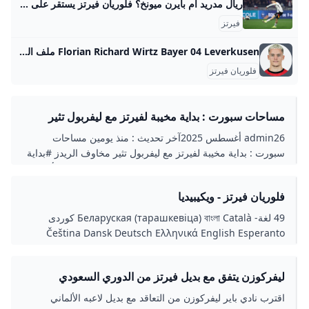
ريال مدريد أم بايرن ميونخ؟ فلوريان فيرتز يستقر على وجهة المقبلة - 365Scores كشفت تقارير صحفية عالمية يوم الثلاثاء 8 أكتوبر، وجهة فلوريان فيرتز نجم فريق باير ليفركوزن ومنتخب ألمانيا المقبلة بعد اهتمام العديد من الأندية الأوروبية الكبرى علي ماهر08/10/2024 - 05:56 م قالت صحيفة سبورت الإسبانية، أن لاعب خط الوسط الألماني فلوريان فيرتز نجم فريق باير ليفركوزن أحد أكثر لاعبي كرة القدم المرغوبين في الوقت الحالي من الأندية الكبرى. وأضافت الصحيفة الإسبانية، أن نادي بايرن ميونخ يريد أن يفعل كل شيء للتعاقد مع فلوريان فيرتز ومن المرجح أن يغادر اللاعب الشاب فريق ليفركوزن في صيف عام 2025.
فيرتز
Florian Richard Wirtz Bayer 04 Leverkusen ملف اللاعب الدوري الألماني جميع إحصائيات الموسم الرسمية وبيانات المسيرة الخاصة باللاعب Florian Richard Wirtz. مع الأخبار والفيديوهات والأهداف الخاصة باللاعب Florian Richard Wirtz في الموسم الحالي من الدوري الألماني. لاعب وسط Bayer 04 Leverkusen الافتكاكات الناجحة0الالتحامات الهوائية الناجحة0 الأخطاء المرتكبة 0 البطاقات الصفراء 0 المشاركات 0 الانطلاقات السريعة0 الجري المكثف 0 مسافة الجري (كم) 0 السرعة (كم/س) 0 العرضيات 0 المزيد من الدوري الألماني في التطبيق!APP STOREGOOGLE PLAY تحميل الآن السبت 30-أغسطس-2025BremenSV Werder BremenSVW 3 B04 3 LeverkusenBayer 04 LeverkusenLiveticker
فلوريان فيرتز
مساحات سبورت : بداية مخيبة لفيرتز مع ليفربول تثير
مخاوف الريدز – مساحات
admin26 أغسطس 2025آخر تحديث : منذ يومين مساحات
سبورت : بداية مخيبة لفيرتز مع ليفربول تثير مخاوف الريدز #بداية
#مخيبة #لفيرتز #مع #ليفربول #تثير #مخاوف #الريدز اقرأ
أيضا…- مساحات سبورت : فليك يطبق مقولة يوهان كرويف
فلوريان فيرتز - ويكيبيديا
مساحات سبورت : ميندي ضد بينتو .. من يحمي شباكه أولًا في
كلاسيكو هونغ كونغ؟ مساحات سبورت : مدرب مالي: ديانج يستطيع
49 لغة- Беларуская (тарашкевіца) বাংলা Català کوردی
اللعب في ناد أوروبي كبير.. وأضع اسمه في التشكيل أولًا لم يكن
Čeština Dansk Deutsch Ελληνικά English Esperanto
مرحبًا كورا وبداية الدولي الألماني فلوريان فيرتز مع ليفربول هو
Español Eesti Euskara فارسی Suomi Français Hausa
الذي توقعه الأحمر بعدد من الأندية لبايرن ميونيخ منذ الإعلان عن
עברית Hrvatski Magyar Հայերեն Bahasa Indonesia
عقده مقابل 125 مليون يورو. لعب Vertz 3 مباريات في الدوري
ليفركوزن يتفق مع بديل فيرتز من الدوري السعودي
Íslenska Italiano 日本語 ქართული Qaraqalpaqsha
الإنجليزي الممتاز وفي العلامة غير الهادفة للربح مع ليفربول ، لكنه
كووورة
Қазақша 한국어 Lietuvių Latviešu Bahasa Melayu
اقترب نادي باير ليفركوزن من التعاقد مع بديل لاعبه الألماني
لا يزال ينتظر هدفه الأول ، على الرغم من أن الفريق سجل 9
Nederlands Norsk bokmål Polski Português Română