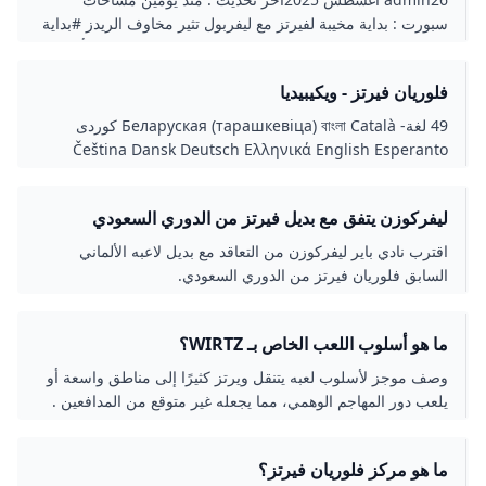
اللعبة ضد نيوكاسل – في الصورة – البدايات المخيبة للآمال للأحمر
سبورت : بداية مخيبة لفيرتز مع ليفربول تثير مخاوف الريدز #بداية
التي تسبب مخاوفهم بشأن فشل الصفقة الألمانية. أخشى ما يخشاه
#مخيبة #لفيرتز #مع #ليفربول #تثير #مخاوف #الريدز اقرأ
ليفربول ومعجبيه من أن تكون البداية المخيبة للآمال لفيرز ترتبط
أيضا…- مساحات سبورت : فليك يطبق مقولة يوهان كرويف
بافتقاره إلى التلاوة مع الجو الجديد ، خاصة وأن عائلته كانت خائفة
فلوريان فيرتز - ويكيبيديا
مساحات سبورت : ميندي ضد بينتو .. من يحمي شباكه أولًا في
من سن مبكرة ، وفضحت نقل انتقاله إلى الخارج أو الانضمام إلى
كلاسيكو هونغ كونغ؟ مساحات سبورت : مدرب مالي: ديانج يستطيع
49 لغة- Беларуская (тарашкевіца) বাংলা Català کوردی
بافاريا في ميونيخ. مساحات سبورت : بداية مخيبة لفيرتز مع
اللعب في ناد أوروبي كبير.. وأضع اسمه في التشكيل أولًا لم يكن
Čeština Dansk Deutsch Ελληνικά English Esperanto
ليفربول تثير مخاوف الريدز أخبار الكرة الانجليزية,أخبار
مرحبًا كورا وبداية الدولي الألماني فلوريان فيرتز مع ليفربول هو
Español Eesti Euskara فارسی Suomi Français Hausa
ليفربول,الدوري الانجليزي,فلوريان فيرتز,فيرتز,ليفربول , رابط
الذي توقعه الأحمر بعدد من الأندية لبايرن ميونيخ منذ الإعلان عن
עברית Hrvatski Magyar Հայերեն Bahasa Indonesia
مختصر
عقده مقابل 125 مليون يورو. لعب Vertz 3 مباريات في الدوري
ليفركوزن يتفق مع بديل فيرتز من الدوري السعودي
Íslenska Italiano 日本語 ქართული Qaraqalpaqsha
الإنجليزي الممتاز وفي العلامة غير الهادفة للربح مع ليفربول ، لكنه
كووورة
Қазақша 한국어 Lietuvių Latviešu Bahasa Melayu
اقترب نادي باير ليفركوزن من التعاقد مع بديل لاعبه الألماني
لا يزال ينتظر هدفه الأول ، على الرغم من أن الفريق سجل 9
Nederlands Norsk bokmål Polski Português Română
السابق فلوريان فيرتز من الدوري السعودي.
أهداف وكان راضيًا عن تمريرة حاسمة. تؤكد أرقام Vertz في
Русский Srpskohrvatski / српскохрватски Slovenčina
اللعبة ضد نيوكاسل – في الصورة – البدايات المخيبة للآمال للأحمر
Српски / srpski Svenska Kiswahili ไทย Türkçe
التي تسبب مخاوفهم بشأن فشل الصفقة الألمانية. أخشى ما يخشاه
Українська Oʻzbekcha / ўзбекча Tiếng Việt 中文 عدل
ما هو أسلوب اللعب الخاص بـ WIRTZ؟
ليفربول ومعجبيه من أن تكون البداية المخيبة للآمال لفيرز ترتبط
الوصلاتعدلعدلعدلعدلعدلعدلعدلعدلعدلعدلعدل
وصف موجز لأسلوب لعبه يتنقل ويرتز كثيرًا إلى مناطق واسعة أو
بافتقاره إلى التلاوة مع الجو الجديد ، خاصة وأن عائلته كانت خائفة
يلعب دور المهاجم الوهمي، مما يجعله غير متوقع من المدافعين .
من سن مبكرة ، وفضحت نقل انتقاله إلى الخارج أو الانضمام إلى
يجيد استغلال الثغرات الصغيرة في دفاعات الخصوم، ويخلق فرصًا
بافاريا في ميونيخ. مساحات سبورت : بداية مخيبة لفيرتز مع
للتسجيل حتى تحت الضغط.
ليفربول تثير مخاوف الريدز أخبار الكرة الانجليزية,أخبار
ما هو مركز فلوريان فيرتز؟
ليفربول,الدوري الانجليزي,فلوريان فيرتز,فيرتز,ليفربول , #بداية