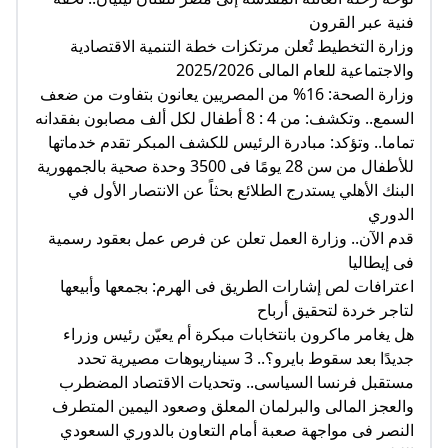
فنية عبر القرون
وزارة التخطيط تُعلن مرتكزات خطة التنمية الاقتصادية
والاجتماعية للعام المالى 2025/2026
وزارة الصحة: 16% من المصريين يعانون بتفاوت من ضعف
السمع.. وتكشف: من 4 : 8 أطفال لكل ألف مصابون بفقدانه
تماما.. وتؤكد: مبادرة الرئيس للكشف المبكر تقدم خدماتها
للأطفال من سن 28 يومًا فى 3500 وحدة صحية بالجمهورية
البنك الأهلي يستدرج الطلائع بحثاً عن الانتصار الأول في
الدوري
قدم الآن.. وزارة العمل تعلن عن فرص عمل بعقود رسمية
فى إيطاليا
اعترافات لص إشارات الطريق فى الهرم: بجمعها وأبيعها
لتاجر خردة لتحقيق أرباح
هل يغامر ماكرون بانتخابات مبكرة أم يعيّن رئيس وزراء
جديدًا بعد سقوط بايرو؟.. 3 سيناريوهات مصيرية تحدد
مستقبل فرنسا السياسى.. وتحديات الاقتصاد المضطرب
والعجز المالى والبرلمان المعلق وصعود اليمين المتطرف
النصر فى مواجهة صعبة أمام التعاون بالدوري السعودي