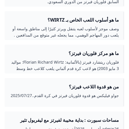
السابق فلوريان فيرتز من الدوري السعودي.
أهداف وكان راضيًا عن تمريرة حاسمة. تؤكد أرقام Vertz في
Русский Srpskohrvatski / српскохрватски Slovenčina
اللعبة ضد نيوكاسل – في الصورة – البدايات المخيبة للآمال للأحمر
Српски / srpski Svenska Kiswahili ไทย Türkçe
التي تسبب مخاوفهم بشأن فشل الصفقة الألمانية. أخشى ما يخشاه
Українська Oʻzbekcha / ўзбекча Tiếng Việt 中文 عدل
ما هو أسلوب اللعب الخاص بـ WIRTZ؟
ليفربول ومعجبيه من أن تكون البداية المخيبة للآمال لفيرز ترتبط
الوصلاتعدلعدلعدلعدلعدلعدلعدلعدلعدلعدلعدل
وصف موجز لأسلوب لعبه يتنقل ويرتز كثيرًا إلى مناطق واسعة أو
بافتقاره إلى التلاوة مع الجو الجديد ، خاصة وأن عائلته كانت خائفة
يلعب دور المهاجم الوهمي، مما يجعله غير متوقع من المدافعين .
من سن مبكرة ، وفضحت نقل انتقاله إلى الخارج أو الانضمام إلى
يجيد استغلال الثغرات الصغيرة في دفاعات الخصوم، ويخلق فرصًا
بافاريا في ميونيخ. مساحات سبورت : بداية مخيبة لفيرتز مع
للتسجيل حتى تحت الضغط.
ليفربول تثير مخاوف الريدز أخبار الكرة الانجليزية,أخبار
ما هو مركز فلوريان فيرتز؟
ليفربول,الدوري الانجليزي,فلوريان فيرتز,فيرتز,ليفربول , #بداية
#مخيبة #لفيرتز #مع #ليفربول #تثير #مخاوف #الريدز اقرأ
فلوريان ريتشارد فيرتز (بالألمانية: Florian Richard Wirtz؛ مواليد
أيضا…- مساحات سبورت : فليك يطبق مقولة يوهان كرويف
3 مايو 2003) هو لاعب كرة قدم ألماني يلعب كلاعب خط وسط
مساحات سبورت : ميندي ضد بينتو .. من يحمي شباكه أولًا في
مهاجم مع نادي ليفربول في الدوري الإنجليزي الممتاز والمنتخب
كلاسيكو هونغ كونغ؟ مساحات سبورت : مدرب مالي: ديانج يستطيع
الألماني.
من هو قدوة اللاعب فيرتز؟
اللعب في ناد أوروبي كبير.. وأضع اسمه في التشكيل أولًا لم يكن
مرحبًا كورا وبداية الدولي الألماني فلوريان فيرتز مع ليفربول هو
جواو فيليكس هو قدوة فلوريان فيرتز في كرة القدم..27‏/07‏/2025
الذي توقعه الأحمر بعدد من الأندية لبايرن ميونيخ منذ الإعلان عن
عقده مقابل 125 مليون يورو. لعب Vertz 3 مباريات في الدوري
الإنجليزي الممتاز وفي العلامة غير الهادفة للربح مع ليفربول ، لكنه
لا يزال ينتظر هدفه الأول ، على الرغم من أن الفريق سجل 9
مساحات سبورت : بداية مخيبة لفيرتز مع ليفربول تثير
أهداف وكان راضيًا عن تمريرة حاسمة. تؤكد أرقام Vertz في
مخاوف الريدز – مساحات
admin26 أغسطس 2025آخر تحديث : منذ يومين مساحات