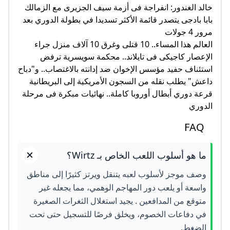
خالد الغندور: انفراجة فى أزمة سيف الجزيرى مع الزمالك
بابا بادجى يتصدر قائمة الأكثر تسديدا في بطولة الدوري بعد
مرور 4 جولات
العالم هذا المساء.. 10 قتلى وغرق 10 آلاف منزل جراء
الإعصار كاجيكى فى تايلاند.. محكمة سويسرية ترفض
استئناف حفيد مؤسس الإخوان ضد إدانته بالاغتصاب.. و"دباح
داعش" يطلب نقله من السجون الأمريكية إلى البريطانية
قرعة دوري أبطال أوروبا كاملة.. نهائيات مبكرة فى مرحلة
الدوري
FAQ
ما هو أسلوب اللعب الخاص بـ Wirtz؟
وصف موجز لأسلوب لعبه يتنقل ويرتز كثيرًا إلى مناطق
واسعة أو يلعب دور المهاجم الوهمي، مما يجعله غير
متوقع من المدافعين . يجيد استغلال الثغرات الصغيرة
في دفاعات الخصوم، ويخلق فرصًا للتسجيل حتى تحت
الضغط.