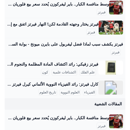
وسط منافسة الكبار.. باير ليفركوزن يُحدد سعر بيع فلوريان فيرتز صحيفة الوطن حدد مسئولو نادي باير ليفركوزن الألماني سعر بيع فلوريان فيرتز، لاعب خط وسط الفريق الأول لكرة القدم بالنادي، في الميركاتو الصيفي المقبل، وذلك في ظل وجود منافسة مشتعلة بين كبار الأندية الأوروبية… {{ article.article_subtitle }} {{ authorName() }} {{ article.author_description }} {{ article.formatted_date }}epa11762162 Florian Wirtz of Leverkusen celebrates after scoring the 1-0 lead during the German Bundesliga soccer match between Bayer 04 Leverkusen and FC St. Pauli in Leverkusen, Germany, 07 December 2024.
فيرتز
فيرتز يختار وجهته القادمة لكن! النهار فيرتز اتفق مع إدارة بايرن ميونيخ الجريدة مواقعنا لبنان عربي بودكاست تسجيل الدخول اشترك - الرئيسية عيش لبنان اقتصاد وأعمال تحقيقات مقالات كتاب النهار آراء منبر كتاب النهار 29-08-2025 | 05:37 استعادة النظام السوري السجناء واللاجئين معاً مؤشّر لنية بناء دولة كتاب النهار 29-08-2025 | 05:30 أيّ رسائل مخفيّة لحراك “حزب الله” السياسي المكثّف؟ رياضة كرة قدم كرة سلة كرة مضرب رياضة ميكانيكية ألعاب قتالية الغولف رياضات أخرى رياضة 29-08-2025 | 06:25 شربل أبو خطار لـ"النهار": الرياضة دواء ومفتاح النجاح الدراسي رياضة 28-08-2025 | 17:06 ازدواج الجنسية… أزمة مستمرّة لنجوم كرة القدم
فيرتز
فيرتز يكشف سبب لماذا فضل ليفربول على بايرن ميونخ - بوابة السعودية نيوز يحاول الفريق بناء نفسه بشكل قوي ليكون قادراً على المنافسة على أعلى مستوى تحت قيادة المدرب آرني سلوت وقد أظهر الفريق أداءً مميزاً في سوق الانتقالات هذا الصيف، انتقال اللاعب إلى ليفربول يمثل تحدياً كبيراً بالنسبة له، حيث قال: “لقد كانت خطوة أصعب أن أترك هذا المحيط وأذهب لبلد آخر مع كل ما يتضمنه من تغييرات وألعب في دوري جديد بأسلوب لعب مختلف”. اختيار واعٍ أضاف اللاعب: “لقد انتقلت لتحدي أكبر، تحدي اخترت خوضه بوعي من أجل أن أنجح وأصبح لاعباً أفضل , لقد اخترت الانتقال إلى ليفربول كقرار واعٍ بالنسبة لي كي أصبح أفضل”.
فيرتز
فيرتز زفيكي: رائد اكتشاف المادة المظلمة والنجوم النيوترونية يسرني تقديم مقال مفصل عن شخصية فريتز زفيكي وإسهاماته العلمية في علم الفلك: فريتز زفيكي: رائد اكتشاف المادة المظلمة والنجوم النيوترونية فريتز زفيكي (14 فبراير 1898 - 8 فبراير 1974) كان عالم فلك سويسري عمل معظم حياته في معهد كاليفورنيا للتكنولوجيا بالولايات المتحدة، وأحدث ثورة في فهمنا للكون من خلال أفكاره واكتشافاته الرائدة. تلقى تعليمه الثانوي في زيوريخ، ثم درس الرياضيات والفيزياء التجريبية بين 1917 و1925 على يد كبار العلماء أمثال أوجوست بيكارد وألبرت أينشتاين، مما أكسبه قاعدة علمية راسخة ساعدته في إرساء أسس علم الفلك الحديث.
علم الفلك
اكشتافات علمية
كون
كارل فيرتز: رائد الفيزياء النووية الألماني كيرل فيرتز هو عالم فيزياء نووية ألماني بارز وُلد في 24 أبريل 1910 في كولونيا وتوفي في 12 فبراير 1994. حصل على شهادة الدكتوراه في عام 1934 بعد دراسته الفيزياء والكيمياء والرياضيات في جامعات بون وفرايبورغ وبريسلّاو. درّس بعد ذلك كمساعد تدريس لوزير التعليم الألماني كارل فريدريش بونهوفر في جامعة لايبتزغ، وكان عضواً في رابطة المعلمين النازية خلال الفترة النازية في ألمانيا، رغم أنه لم يكن عضواً في الحزب النازي. مهنياً، تميز فيرتز بعمله في معهد كايزر فيلهلم للفيزياء في برلين منذ عام 1937، حيث عمل على تصميم المفاعلات النووية خلال الحرب العالمية الثانية، وبالأخص مفاعل الطبقات الأفقية، بالإضافة إلى قيادة قسم التجارب في المعهد الذي نقل إلى هيتشينجن لتجنب تأثير القصف الجوي في 1944.
الفيزياء
العلوم النووية
تاريخ العلوم
المقالات الشعبية
وسط منافسة الكبار.. باير ليفركوزن يُحدد سعر بيع فلوريان فيرتز صحيفة الوطن حدد مسئولو نادي باير ليفركوزن الألماني سعر بيع فلوريان فيرتز، لاعب خط وسط الفريق الأول لكرة القدم بالنادي، في الميركاتو الصيفي المقبل، وذلك في ظل وجود منافسة مشتعلة بين كبار الأندية الأوروبية… {{ article.article_subtitle }} {{ authorName() }} {{ article.author_description }} {{ article.formatted_date }}epa11762162 Florian Wirtz of Leverkusen celebrates after scoring the 1-0 lead during the German Bundesliga soccer match between Bayer 04 Leverkusen and FC St. Pauli in Leverkusen, Germany, 07 December 2024.
فيرتز