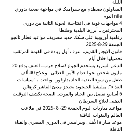
الليلة
المقاولون يصطدم مع سيراميكا في مواجهة صعبة بدوري
nile اليوم
4 مواجهات قوية فى افتتاحية الجولة الثانية من دورى
المحترفين .. أبرزها البلدية وطنطا
رفاهية أوروبية على سكك حديد مصرية.. مواعيد قطار تالجو
الجمعة 29-8-2025
قانون الإيجار القديم.. اعرف أول زيادة فى القيمة المرتقب
تحصيلها خلال أيام
الدعم السريع يستخدم الجوع كسلاح حرب.. العنف يدفع 20
مليون شخص نحو انعدام الأمن الغذائى.. وعلاج 40 ألف
طفل من سوء التغذية الحاد بدارفور.. وباحث بـ"سياسات
الغذاء": ميليشيا الجنجويد تحتجز مدنىّ الفاشر كرهائن
6 أسابيع تفصل بين الحياة والموت.. الصحة تكشف التوقيت
الذهبى لعلاج السرطان
مواعيد مباريات اليوم الجمعة 29- 8 -2025 في ملاعب
العالم والقنوات الناقلة
موعد مباراة الأهلى وبيراميدز فى الدوري المصري والقناة
الناقلة