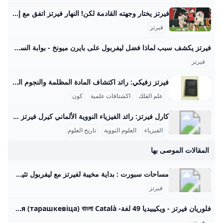
فيرتز يختار وجهته القادمة لكن! النهار فيرتز اتفق مع إدارة بايرن ميونيخ الجريدة مواقعنا لبنان عربي بودكاست تسجيل الدخول اشترك - الرئيسية عيش لبنان اقتصاد وأعمال تحقيقات مقالات كتاب النهار آراء منبر كتاب النهار 29-08-2025 | 05:37 استعادة النظام السوري السجناء واللاجئين معاً مؤشّر لنية بناء دولة كتاب النهار 29-08-2025 | 05:30 أيّ رسائل مخفيّة لحراك “حزب الله” السياسي المكثّف؟ رياضة كرة قدم كرة سلة كرة مضرب رياضة ميكانيكية ألعاب قتالية الغولف رياضات أخرى رياضة 29-08-2025 | 06:25 شربل أبو خطار لـ"النهار": الرياضة دواء ومفتاح النجاح الدراسي رياضة 28-08-2025 | 17:06 ازدواج الجنسية… أزمة مستمرّة لنجوم كرة القدم
فيرتز
فيرتز يكشف سبب لماذا فضل ليفربول على بايرن ميونخ - بوابة السعودية نيوز يحاول الفريق بناء نفسه بشكل قوي ليكون قادراً على المنافسة على أعلى مستوى تحت قيادة المدرب آرني سلوت وقد أظهر الفريق أداءً مميزاً في سوق الانتقالات هذا الصيف، انتقال اللاعب إلى ليفربول يمثل تحدياً كبيراً بالنسبة له، حيث قال: “لقد كانت خطوة أصعب أن أترك هذا المحيط وأذهب لبلد آخر مع كل ما يتضمنه من تغييرات وألعب في دوري جديد بأسلوب لعب مختلف”. اختيار واعٍ أضاف اللاعب: “لقد انتقلت لتحدي أكبر، تحدي اخترت خوضه بوعي من أجل أن أنجح وأصبح لاعباً أفضل , لقد اخترت الانتقال إلى ليفربول كقرار واعٍ بالنسبة لي كي أصبح أفضل”.
فيرتز
فيرتز زفيكي: رائد اكتشاف المادة المظلمة والنجوم النيوترونية يسرني تقديم مقال مفصل عن شخصية فريتز زفيكي وإسهاماته العلمية في علم الفلك: فريتز زفيكي: رائد اكتشاف المادة المظلمة والنجوم النيوترونية فريتز زفيكي (14 فبراير 1898 - 8 فبراير 1974) كان عالم فلك سويسري عمل معظم حياته في معهد كاليفورنيا للتكنولوجيا بالولايات المتحدة، وأحدث ثورة في فهمنا للكون من خلال أفكاره واكتشافاته الرائدة. تلقى تعليمه الثانوي في زيوريخ، ثم درس الرياضيات والفيزياء التجريبية بين 1917 و1925 على يد كبار العلماء أمثال أوجوست بيكارد وألبرت أينشتاين، مما أكسبه قاعدة علمية راسخة ساعدته في إرساء أسس علم الفلك الحديث.
علم الفلك
اكشتافات علمية
كون
كارل فيرتز: رائد الفيزياء النووية الألماني كيرل فيرتز هو عالم فيزياء نووية ألماني بارز وُلد في 24 أبريل 1910 في كولونيا وتوفي في 12 فبراير 1994. حصل على شهادة الدكتوراه في عام 1934 بعد دراسته الفيزياء والكيمياء والرياضيات في جامعات بون وفرايبورغ وبريسلّاو. درّس بعد ذلك كمساعد تدريس لوزير التعليم الألماني كارل فريدريش بونهوفر في جامعة لايبتزغ، وكان عضواً في رابطة المعلمين النازية خلال الفترة النازية في ألمانيا، رغم أنه لم يكن عضواً في الحزب النازي. مهنياً، تميز فيرتز بعمله في معهد كايزر فيلهلم للفيزياء في برلين منذ عام 1937، حيث عمل على تصميم المفاعلات النووية خلال الحرب العالمية الثانية، وبالأخص مفاعل الطبقات الأفقية، بالإضافة إلى قيادة قسم التجارب في المعهد الذي نقل إلى هيتشينجن لتجنب تأثير القصف الجوي في 1944.
الفيزياء
العلوم النووية
تاريخ العلوم
المقالات الموصى بها
مساحات سبورت : بداية مخيبة لفيرتز مع ليفربول تثير مخاوف الريدز – مساحات admin26 أغسطس 2025آخر تحديث : منذ يومين مساحات سبورت : بداية مخيبة لفيرتز مع ليفربول تثير مخاوف الريدز #بداية #مخيبة #لفيرتز #مع #ليفربول #تثير #مخاوف #الريدز اقرأ أيضا…- مساحات سبورت : فليك يطبق مقولة يوهان كرويف مساحات سبورت : ميندي ضد بينتو .. من يحمي شباكه أولًا في كلاسيكو هونغ كونغ؟ مساحات سبورت : مدرب مالي: ديانج يستطيع اللعب في ناد أوروبي كبير.. وأضع اسمه في التشكيل أولًا لم يكن مرحبًا كورا وبداية الدولي الألماني فلوريان فيرتز مع ليفربول هو الذي توقعه الأحمر بعدد من الأندية لبايرن ميونيخ منذ الإعلان عن عقده مقابل 125 مليون يورو.
فيرتز
فلوريان فيرتز - ويكيبيديا 49 لغة- Беларуская (тарашкевіца) বাংলা Català کوردی Čeština Dansk Deutsch Ελληνικά English Esperanto Español
فيرتز