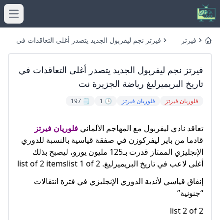
menu
فيرتز
فيرتز نجم ليفربول الجديد يتصدر أغلى التعاقدات في
Home
GoGoGo
تاريخ البريميرليغ رياضة الجزيرة نت
فيرتز نجم ليفربول الجديد يتصدر أغلى التعاقدات في
تاريخ البريميرليغ رياضة الجزيرة نت
فلوريان فيرتز
فلوريان فيرتز
🕒 1
🗒️ 197
تعاقد نادي ليفربول مع المهاجم الألماني
فلوريان فيرتز
قادما من باير ليفركوزن في صفقة قياسية بالنسبة للدوري
الإنجليزي الممتاز قدرت بـ125 مليون يورو، ليصبح بذلك
أغلى لاعب في تاريخ البريميرليغ. list of 2 itemslist 1 of 2
إنفاق قياسي لأندية الدوري الإنجليزي في فترة انتقالات
“جنونية”
list 2 of 2