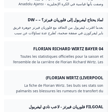
وصفت بأنها قياسية في الكرة الإنجليزية - Anadolu Ajansı
لماذ يحتاج ليفربول إلى فلوريان فيرتز؟ – DW –
2025/6/12
بعدما اقترب ليفربول من التعاقد مع فلوريان فيرتز جوهرة فريق
باير ليفركوزن في صفقة ضخمة، تُطرح عدة تساؤلات عن سبب
إصرار الريدز على ضم فيرتز بالضبط، وكيفية الاستفادة من موهبته
الكروية.
FLORIAN RICHARD WIRTZ BAYER 04
LEVERKUSEN PROFIL DU JOUEUR BUNDESLIGA
Toutes les statistiques officielles pour la saison et
l’ensemble de la carrière de Florian Richard Wirtz. Les
actus les vidéos et les buts de Florian Richard Wirtz
cette saison en Bundesliga
FLORIAN WIRTZ (LIVERPOOL)
La fiche de Florian Wirtz. Ses buts ses stats son
palmarès ses blessures les rumeurs de transfert du
milieu de Liverpool et de léquipe de lAllemagne.
FILGOAL فلوريان فيرتز - لاعب نادي ليفربول