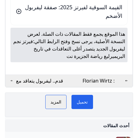
القيمة السوقية لفيرتز 2025: صفقة ليفربول
الأضخم
هذا الموقع يجمع فقط المقالات ذات الصلة. لعرض
النسخة الأصلية، يرجى نسخ وفتح الرابط التالي:
فيرتز نجم
ليفربول الجديد يتصدر أغلى التعاقدات في تاريخ
البريميرليغ رياضة الجزيرة نت
Florian Wirtz :
قدم.. ليفربول يتعاقد مع
Palmarès Age et
الدولي الألماني فلوريان
فيرتز GoGoGo
PLAY NOW
Club Liverpool
فيرتز
تحميل
المزيد
فيرتز
ت
أحدث المقالات