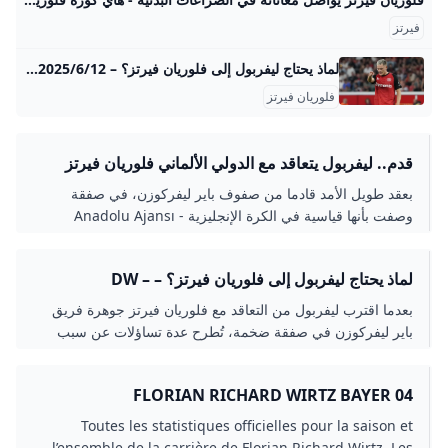
فيرتز
لماذ يحتاج ليفربول إلى فلوريان فيرتز؟ – DW – 2025/6/12 ‘بعدما اقترب ليفربول من التعاقد مع فلوريان فيرتز “جوهرة” فريق باير ليفركوزن في صفقة ضخمة، تُطرح عدة تساؤلات عن سبب إصرار “الريدز” على ضم فيرتز بالضبط، وكيفية الاستفادة من موهبته الكروية. ’ رضوان مهدوي2025/6/12١٢ يونيو ٢٠٢٥ بعدما اقترب ليفربول من التعاقد مع فلوريان فيرتز “جوهرة” فريق باير ليفركوزن في صفقة ضخمة، تُطرح عدة تساؤلات عن سبب إصرار “الريدز” على ضم فيرتز بالضبط، وكيفية الاستفادة من موهبته الكروية. المجمع الانتخابيميشائيل بالاكالدوري الألمانياليمين المتطرف وموجة الاحتجاجات الشعبية ضده في ألمانياباير ليفركوزنكأس العالم 2014كأس ألمانيابايرن ميونيخبوروسيا دورتموندنادي ماينزعلي بن الحسينالانتخابات البرلمانية الألمانية 2021الهوليغنزدوري أبطال أوروبادويتشه فيله كرة القدمليفربول
فلوريان فيرتز
قدم.. ليفربول يتعاقد مع الدولي الألماني فلوريان فيرتز
بعقد طويل الأمد قادما من صفوف باير ليفركوزن، في صفقة
وصفت بأنها قياسية في الكرة الإنجليزية - Anadolu Ajansı
لماذ يحتاج ليفربول إلى فلوريان فيرتز؟ – DW –
2025/6/12
بعدما اقترب ليفربول من التعاقد مع فلوريان فيرتز جوهرة فريق
باير ليفركوزن في صفقة ضخمة، تُطرح عدة تساؤلات عن سبب
إصرار الريدز على ضم فيرتز بالضبط، وكيفية الاستفادة من موهبته
الكروية.
FLORIAN RICHARD WIRTZ BAYER 04
LEVERKUSEN PROFIL DU JOUEUR BUNDESLIGA
Toutes les statistiques officielles pour la saison et
l’ensemble de la carrière de Florian Richard Wirtz. Les