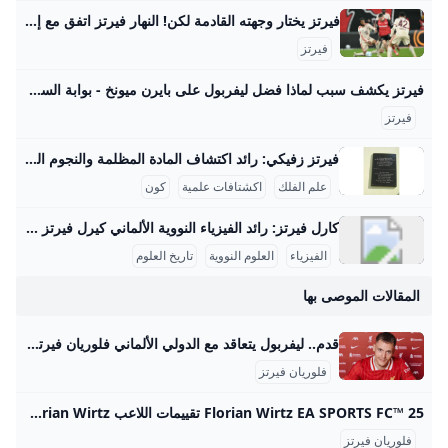
فيرتز يختار وجهته القادمة لكن! النهار فيرتز اتفق مع إدارة بايرن ميونيخ الجريدة مواقعنا لبنان عربي بودكاست تسجيل الدخول اشترك - الرئيسية عيش لبنان اقتصاد وأعمال تحقيقات مقالات كتاب النهار آراء منبر كتاب النهار 29-08-2025 | 05:37 استعادة النظام السوري السجناء واللاجئين معاً مؤشّر لنية بناء دولة كتاب النهار 29-08-2025 | 05:30 أيّ رسائل مخفيّة لحراك “حزب الله” السياسي المكثّف؟ رياضة كرة قدم كرة سلة كرة مضرب رياضة ميكانيكية ألعاب قتالية الغولف رياضات أخرى رياضة 29-08-2025 | 06:25 شربل أبو خطار لـ"النهار": الرياضة دواء ومفتاح النجاح الدراسي رياضة 28-08-2025 | 17:06 ازدواج الجنسية… أزمة مستمرّة لنجوم كرة القدم
فيرتز
فيرتز يكشف سبب لماذا فضل ليفربول على بايرن ميونخ - بوابة السعودية نيوز يحاول الفريق بناء نفسه بشكل قوي ليكون قادراً على المنافسة على أعلى مستوى تحت قيادة المدرب آرني سلوت وقد أظهر الفريق أداءً مميزاً في سوق الانتقالات هذا الصيف، انتقال اللاعب إلى ليفربول يمثل تحدياً كبيراً بالنسبة له، حيث قال: “لقد كانت خطوة أصعب أن أترك هذا المحيط وأذهب لبلد آخر مع كل ما يتضمنه من تغييرات وألعب في دوري جديد بأسلوب لعب مختلف”. اختيار واعٍ أضاف اللاعب: “لقد انتقلت لتحدي أكبر، تحدي اخترت خوضه بوعي من أجل أن أنجح وأصبح لاعباً أفضل , لقد اخترت الانتقال إلى ليفربول كقرار واعٍ بالنسبة لي كي أصبح أفضل”.
فيرتز
فيرتز زفيكي: رائد اكتشاف المادة المظلمة والنجوم النيوترونية يسرني تقديم مقال مفصل عن شخصية فريتز زفيكي وإسهاماته العلمية في علم الفلك: فريتز زفيكي: رائد اكتشاف المادة المظلمة والنجوم النيوترونية فريتز زفيكي (14 فبراير 1898 - 8 فبراير 1974) كان عالم فلك سويسري عمل معظم حياته في معهد كاليفورنيا للتكنولوجيا بالولايات المتحدة، وأحدث ثورة في فهمنا للكون من خلال أفكاره واكتشافاته الرائدة. تلقى تعليمه الثانوي في زيوريخ، ثم درس الرياضيات والفيزياء التجريبية بين 1917 و1925 على يد كبار العلماء أمثال أوجوست بيكارد وألبرت أينشتاين، مما أكسبه قاعدة علمية راسخة ساعدته في إرساء أسس علم الفلك الحديث.
علم الفلك
اكشتافات علمية
كون
كارل فيرتز: رائد الفيزياء النووية الألماني كيرل فيرتز هو عالم فيزياء نووية ألماني بارز وُلد في 24 أبريل 1910 في كولونيا وتوفي في 12 فبراير 1994. حصل على شهادة الدكتوراه في عام 1934 بعد دراسته الفيزياء والكيمياء والرياضيات في جامعات بون وفرايبورغ وبريسلّاو. درّس بعد ذلك كمساعد تدريس لوزير التعليم الألماني كارل فريدريش بونهوفر في جامعة لايبتزغ، وكان عضواً في رابطة المعلمين النازية خلال الفترة النازية في ألمانيا، رغم أنه لم يكن عضواً في الحزب النازي. مهنياً، تميز فيرتز بعمله في معهد كايزر فيلهلم للفيزياء في برلين منذ عام 1937، حيث عمل على تصميم المفاعلات النووية خلال الحرب العالمية الثانية، وبالأخص مفاعل الطبقات الأفقية، بالإضافة إلى قيادة قسم التجارب في المعهد الذي نقل إلى هيتشينجن لتجنب تأثير القصف الجوي في 1944.
الفيزياء
العلوم النووية
تاريخ العلوم
المقالات الموصى بها
قدم.. ليفربول يتعاقد مع الدولي الألماني فلوريان فيرتز ‘بعقد طويل الأمد قادما من صفوف باير ليفركوزن، في صفقة وصفت بأنها “قياسية” في الكرة الإنجليزية - Anadolu Ajansı’ بعقد طويل الأمد قادما من صفوف باير ليفركوزن، في صفقة وصفت بأنها “قياسية” في الكرة الإنجليزية Ahmed Hassan |20.06.2025 - محدث : 21.06.2025 إسطنبول / أحمد حسن / الأناضول تعاقد نادي ليفربول الإنجليزي، الجمعة، مع الدولي الألماني فلوريان فيرتز لاعب فريق باير ليفركوزن، بعقد طويل الأمد، دون الكشف عن مدة وقيمة الصفقة، لكنها وصفت بأنها “قياسية”.
فلوريان فيرتز
Florian Wirtz EA SPORTS FC™ 25 تقييمات اللاعب Check out EA SPORTS FC™ 25 player ratings for Florian Wirtz تمريرات بينية الأكثر دقة، وأقصى انحناء للكرات الملتفة، وتمريرات دقيقة بأعلى سرعة ركض أسرع متحكَم به، التفافات واسعة دقيقة أثناء المراوغة تمريرات\تسديدات فاخرة أكثر دقة، حركات موهبة وفقاً للموقف تسديدات بارعة أسرع مع دقة وانحناء أكثر تسديدات ساقطة أسرع وأكثر دقة نسبة خطأ أقل عند ترويض الكرة، تحول أسرع إلى المراوغة يحفز الركلات “بخارج القدم” وفقاً للموقف، ويقلل الأخطاء
فلوريان فيرتز