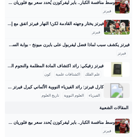
وسط منافسة الكبار.. باير ليفركوزن يُحدد سعر بيع فلوريان فيرتز صحيفة الوطن حدد مسئولو نادي باير ليفركوزن الألماني سعر بيع فلوريان فيرتز، لاعب خط وسط الفريق الأول لكرة القدم بالنادي، في الميركاتو الصيفي المقبل، وذلك في ظل وجود منافسة مشتعلة بين كبار الأندية الأوروبية… {{ article.article_subtitle }} {{ authorName() }} {{ article.author_description }} {{ article.formatted_date }}epa11762162 Florian Wirtz of Leverkusen celebrates after scoring the 1-0 lead during the German Bundesliga soccer match between Bayer 04 Leverkusen and FC St. Pauli in Leverkusen, Germany, 07 December 2024.
فيرتز
فيرتز يختار وجهته القادمة لكن! النهار فيرتز اتفق مع إدارة بايرن ميونيخ الجريدة مواقعنا لبنان عربي بودكاست تسجيل الدخول اشترك - الرئيسية عيش لبنان اقتصاد وأعمال تحقيقات مقالات كتاب النهار آراء منبر كتاب النهار 29-08-2025 | 05:37 استعادة النظام السوري السجناء واللاجئين معاً مؤشّر لنية بناء دولة كتاب النهار 29-08-2025 | 05:30 أيّ رسائل مخفيّة لحراك “حزب الله” السياسي المكثّف؟ رياضة كرة قدم كرة سلة كرة مضرب رياضة ميكانيكية ألعاب قتالية الغولف رياضات أخرى رياضة 29-08-2025 | 06:25 شربل أبو خطار لـ"النهار": الرياضة دواء ومفتاح النجاح الدراسي رياضة 28-08-2025 | 17:06 ازدواج الجنسية… أزمة مستمرّة لنجوم كرة القدم
فيرتز
فيرتز يكشف سبب لماذا فضل ليفربول على بايرن ميونخ - بوابة السعودية نيوز يحاول الفريق بناء نفسه بشكل قوي ليكون قادراً على المنافسة على أعلى مستوى تحت قيادة المدرب آرني سلوت وقد أظهر الفريق أداءً مميزاً في سوق الانتقالات هذا الصيف، انتقال اللاعب إلى ليفربول يمثل تحدياً كبيراً بالنسبة له، حيث قال: “لقد كانت خطوة أصعب أن أترك هذا المحيط وأذهب لبلد آخر مع كل ما يتضمنه من تغييرات وألعب في دوري جديد بأسلوب لعب مختلف”. اختيار واعٍ أضاف اللاعب: “لقد انتقلت لتحدي أكبر، تحدي اخترت خوضه بوعي من أجل أن أنجح وأصبح لاعباً أفضل , لقد اخترت الانتقال إلى ليفربول كقرار واعٍ بالنسبة لي كي أصبح أفضل”.
فيرتز
فيرتز زفيكي: رائد اكتشاف المادة المظلمة والنجوم النيوترونية يسرني تقديم مقال مفصل عن شخصية فريتز زفيكي وإسهاماته العلمية في علم الفلك: فريتز زفيكي: رائد اكتشاف المادة المظلمة والنجوم النيوترونية فريتز زفيكي (14 فبراير 1898 - 8 فبراير 1974) كان عالم فلك سويسري عمل معظم حياته في معهد كاليفورنيا للتكنولوجيا بالولايات المتحدة، وأحدث ثورة في فهمنا للكون من خلال أفكاره واكتشافاته الرائدة. تلقى تعليمه الثانوي في زيوريخ، ثم درس الرياضيات والفيزياء التجريبية بين 1917 و1925 على يد كبار العلماء أمثال أوجوست بيكارد وألبرت أينشتاين، مما أكسبه قاعدة علمية راسخة ساعدته في إرساء أسس علم الفلك الحديث.
علم الفلك
اكشتافات علمية
كون
كارل فيرتز: رائد الفيزياء النووية الألماني كيرل فيرتز هو عالم فيزياء نووية ألماني بارز وُلد في 24 أبريل 1910 في كولونيا وتوفي في 12 فبراير 1994. حصل على شهادة الدكتوراه في عام 1934 بعد دراسته الفيزياء والكيمياء والرياضيات في جامعات بون وفرايبورغ وبريسلّاو. درّس بعد ذلك كمساعد تدريس لوزير التعليم الألماني كارل فريدريش بونهوفر في جامعة لايبتزغ، وكان عضواً في رابطة المعلمين النازية خلال الفترة النازية في ألمانيا، رغم أنه لم يكن عضواً في الحزب النازي. مهنياً، تميز فيرتز بعمله في معهد كايزر فيلهلم للفيزياء في برلين منذ عام 1937، حيث عمل على تصميم المفاعلات النووية خلال الحرب العالمية الثانية، وبالأخص مفاعل الطبقات الأفقية، بالإضافة إلى قيادة قسم التجارب في المعهد الذي نقل إلى هيتشينجن لتجنب تأثير القصف الجوي في 1944.
الفيزياء
العلوم النووية
تاريخ العلوم
المقالات الشعبية
وسط منافسة الكبار.. باير ليفركوزن يُحدد سعر بيع فلوريان فيرتز صحيفة الوطن حدد مسئولو نادي باير ليفركوزن الألماني سعر بيع فلوريان فيرتز، لاعب خط وسط الفريق الأول لكرة القدم بالنادي، في الميركاتو الصيفي المقبل، وذلك في ظل وجود منافسة مشتعلة بين كبار الأندية الأوروبية… {{ article.article_subtitle }} {{ authorName() }} {{ article.author_description }} {{ article.formatted_date }}epa11762162 Florian Wirtz of Leverkusen celebrates after scoring the 1-0 lead during the German Bundesliga soccer match between Bayer 04 Leverkusen and FC St. Pauli in Leverkusen, Germany, 07 December 2024.
فيرتز