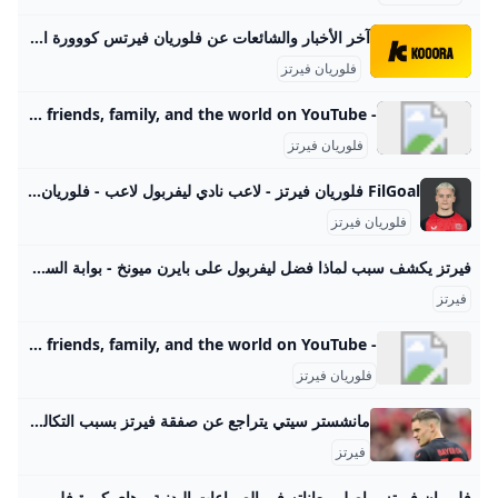
آخر الأخبار والشائعات عن فلوريان فيرتس كووورة احصل على آخر الأخبار والتحديثات وشائعات الانتقالات حول فلوريان فيرتس. ليفربول مقالات وتقاريرميركاتو كبار البريميرليج: ضربات تاريخية لليفربول.. وتشيلسي يطرد فريقا كاملا17:212 سبتمبر 2025ليفربول ضد آرسنالسلوت: إيكيتيكي صنع الفارق.. ونيوكاسل أزعج صلاح وفيرتزنجوموها لديه فرصة عادلة للمشاركة ضد آرسنال15:5629 أغسطس 2025ليفربول ضد بورنموثسلوت: خطوة واحدة تفصلنا عن الصفقة الجديدة.. وهذه نقطة قوة فيرتز11:5114 أغسطس 2025الدوري الألمانياختيار فيرتز أفضل لاعب ألماني14:3110 أغسطس 2025الدوري الألمانيالتفاصيل تتضح.. كومباني وراء تفضيل فيرتز لليفربول على بايرن ميونخسلوت قدم لفيرتز ما يريده13:5610 أغسطس 2025الدوري الألمانيكوفاتش: براندت لا يبعد عن موسيالا.
فلوريان فيرتز
- YouTube Enjoy the videos and music you love, upload original content, and share it all with friends, family, and the world on YouTube.
فلوريان فيرتز
FilGoal فلوريان فيرتز - لاعب نادي ليفربول لاعب - فلوريان فيرتز - نادي ليفربول - دولة ألمانيا الرئيسية أخبار مباريات ميركاتو فانتازي في الجول مسابقة التوقعات فيديوهات عدسات آراء حرة ركن الألعاب الدوري المصري الدوري الإنجليزي الممتاز الدوري الإسباني الدوري الإيطالي الدوري الفرنسي الدوري الألماني الدوري السعودي للمحترفين دوري أبطال إفريقيا كأس الكونفدرالية دوري أبطال أوروبا كل البطولات الكرة المصرية الدوري المصري الكرة الأوروبية الكرة الإفريقية منتخب مصر سعودي في الجول الدوري الإنجليزي الدوري الإسباني دوري أبطال أوروبا
فلوريان فيرتز
فيرتز يكشف سبب لماذا فضل ليفربول على بايرن ميونخ - بوابة السعودية نيوز يحاول الفريق بناء نفسه بشكل قوي ليكون قادراً على المنافسة على أعلى مستوى تحت قيادة المدرب آرني سلوت وقد أظهر الفريق أداءً مميزاً في سوق الانتقالات هذا الصيف، انتقال اللاعب إلى ليفربول يمثل تحدياً كبيراً بالنسبة له، حيث قال: “لقد كانت خطوة أصعب أن أترك هذا المحيط وأذهب لبلد آخر مع كل ما يتضمنه من تغييرات وألعب في دوري جديد بأسلوب لعب مختلف”. اختيار واعٍ أضاف اللاعب: “لقد انتقلت لتحدي أكبر، تحدي اخترت خوضه بوعي من أجل أن أنجح وأصبح لاعباً أفضل , لقد اخترت الانتقال إلى ليفربول كقرار واعٍ بالنسبة لي كي أصبح أفضل”.
فيرتز
- YouTube Enjoy the videos and music you love, upload original content, and share it all with friends, family, and the world on YouTube.
فلوريان فيرتز
مانشستر سيتي يتراجع عن صفقة فيرتز بسبب التكاليف الباهظة - اليوم السابع كشفت تقارير صحفية بريطانية عن تراجع إدارة نادي مانشستر سيتي في ضم الدولي الألماني فلوريان فيرتز، لاعب باير ليفركوزن بسبب قيمة الصفقة التي تتنافس عليها عدة أندية.. مانشستر سيتي يتراجع عن صفقة فيرتز بسبب التكاليف الباهظة الثلاثاء، 20 مايو 2025 12:30 ص فلوريان فيرتز فيرتز باير ليفركوزن ليفركوزن الدوري الإنجليزي بايرن ميونخ البايرن هل تعطل مصر مساعدات غزة؟ الإيكونوميست تجيب وتفضح أكاذيب الاحتلال والإخوان البنك المركزى يقرر خفض أسعار الفائدة على الإيداع والإقراض بنسبة 2% هذه الجهات إجازة الخميس المقبل بمناسبة المولد النبوى.
فيرتز
فلوريان فيرتز يواصل معاناته في الصراعات البدنية - هاي كورة فلوريان فيرتز يواصل معاناته في الصراعات البدنية احد اخبار كرة القدم على هاي كورة من قسم أخبار الكرة الانجليزية . الدوري الانجليزي فيرتز ليفربول عاجل: شاهد نتائج قرعة دوري ابطال اوروبا 2025 2025/08/28 - 7:36 مساءً البث المباشر لنتائج قرعة دوري الأبطال هذا الموسم 2025/08/28 - 3:25 مساءً خصوم برشلونة في دور المجموعات بدوري ابطال اوروبا 2025/08/28 - 7:45 مساءً رسميا: خصوم ريال مدريد في دور المجموعات بدوري ابطال اوروبا 2025/08/28 - 7:39 مساءً عرض خيالي من نيوكاسل لـ فيرمين لوبيز 2025/08/28 - 8:52 مساءً صور : فيرمين يغادر برفقة صديقته 2025/08/28 - 3:27 مساءً مشكلة قد تكلف برشلونة خسارة لقب دوري أبطال أوروبا 2025/08/28 - 7:15 مساءً بعد القرعة.