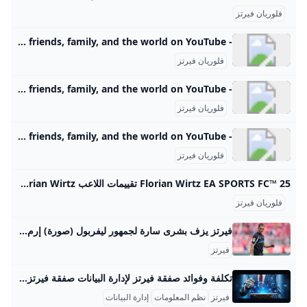
فلوريان فيرتز
- YouTube Enjoy the videos and music you love, upload original content, and share it all with friends, family, and the world on YouTube.
فلوريان فيرتز
- YouTube Enjoy the videos and music you love, upload original content, and share it all with friends, family, and the world on YouTube.
فلوريان فيرتز
- YouTube Enjoy the videos and music you love, upload original content, and share it all with friends, family, and the world on YouTube.
فلوريان فيرتز
Florian Wirtz EA SPORTS FC™ 25 تقييمات اللاعب Check out EA SPORTS FC™ 25 player ratings for Florian Wirtz تمريرات بينية الأكثر دقة، وأقصى انحناء للكرات الملتفة، وتمريرات دقيقة بأعلى سرعة ركض أسرع متحكَم به، التفافات واسعة دقيقة أثناء المراوغة تمريرات\تسديدات فاخرة أكثر دقة، حركات موهبة وفقاً للموقف تسديدات بارعة أسرع مع دقة وانحناء أكثر تسديدات ساقطة أسرع وأكثر دقة نسبة خطأ أقل عند ترويض الكرة، تحول أسرع إلى المراوغة يحفز الركلات “بخارج القدم” وفقاً للموقف، ويقلل الأخطاء
فلوريان فيرتز
فيرتز يزف بشرى سارة لجمهور ليفربول (صورة) إرم نيوز ‘يبدو أن فلوريان فيرتز، نجم باير ليفركوزن، أراد زف بشرى سارة لجماهير ليفربول في ظل التقارير التي تتحدث عن اقترابه من ارتداء قميص “الريدز”.’ لا يمكنه السيطرة على الكرة.. فيديو كارثي لمستوى لامين يامال مع برشلونة (شاهد)‎ مودريتش جزائري كرواتي.. من هو لوفرو شلفي الذي خطفه برشلونة؟ سليمان الهتلان يشعل سباق رئاسة الهلال السعودي أول تعليق من حمد المالك بعد رحيل فهد بن نافل عن الهلال من نحنتواصل معناأعلن معناسياسة الخصوصيةشروط الإستخدام جميع الحقوق محفوظة © 2024 شركة إرم ميديا - Erem Media FZ LLC
فيرتز
تكلفة وفوائد صفقة فيرتز لإدارة البيانات صفقة فيرتز (Virtex) هي عبارة عن نظام متقدم يهدف إلى تنظيم وإدارة البيانات بشكل فعّال ومنظم، وتهدف إلى تحسين جودة البيانات وسرعة الوصول إليها وتسهيل استخدامها. فيما يتعلق بتكلفة صفقة فيرتز، فهي تتضمن عادة رسوم تنفيذية لمرة واحدة تبلغ تقريباً 750 دولاراً لكل موقع يتم دمجه في النظام، بالإضافة إلى رسوم اشتراك سنوية تصل إلى حوالي 125 دولاراً. هذه الرسوم تغطي الخدمات الأساسية للنظام، بما في ذلك توفير البنية التحتية لتخزين البيانات وتنظيمها، مع إمكانية إضافة وحدات وخدمات إضافية قد تفرض رسومًا إضافية حسب الحاجة.
فيرتز
نظم المعلومات
إدارة البيانات