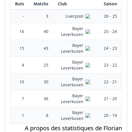
Buts
Matchs
Club
Saison
-
3
25 - 26
Liverpool
Bayer
16
40
24 - 25
Leverkusen
Bayer
15
43
23 - 24
Leverkusen
Bayer
4
25
22 - 23
Leverkusen
Bayer
10
30
21 - 22
Leverkusen
Bayer
7
36
20 - 21
Leverkusen
Bayer
1
8
19 - 20
Leverkusen
A propos des statistiques de Florian