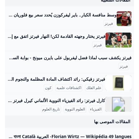
وسط منافسة الكبار.. باير ليفركوزن يُحدد سعر بيع فلوريان فيرتز صحيفة الوطن حدد مسئولو نادي باير ليفركوزن الألماني سعر بيع فلوريان فيرتز، لاعب خط وسط الفريق الأول لكرة القدم بالنادي، في الميركاتو الصيفي المقبل، وذلك في ظل وجود منافسة مشتعلة بين كبار الأندية الأوروبية… {{ article.article_subtitle }} {{ authorName() }} {{ article.author_description }} {{ article.formatted_date }}epa11762162 Florian Wirtz of Leverkusen celebrates after scoring the 1-0 lead during the German Bundesliga soccer match between Bayer 04 Leverkusen and FC St. Pauli in Leverkusen, Germany, 07 December 2024.
فيرتز
فيرتز يختار وجهته القادمة لكن! النهار فيرتز اتفق مع إدارة بايرن ميونيخ الجريدة مواقعنا لبنان عربي بودكاست تسجيل الدخول اشترك - الرئيسية عيش لبنان اقتصاد وأعمال تحقيقات مقالات كتاب النهار آراء منبر كتاب النهار 29-08-2025 | 05:37 استعادة النظام السوري السجناء واللاجئين معاً مؤشّر لنية بناء دولة كتاب النهار 29-08-2025 | 05:30 أيّ رسائل مخفيّة لحراك “حزب الله” السياسي المكثّف؟ رياضة كرة قدم كرة سلة كرة مضرب رياضة ميكانيكية ألعاب قتالية الغولف رياضات أخرى رياضة 29-08-2025 | 06:25 شربل أبو خطار لـ"النهار": الرياضة دواء ومفتاح النجاح الدراسي رياضة 28-08-2025 | 17:06 ازدواج الجنسية… أزمة مستمرّة لنجوم كرة القدم
فيرتز
فيرتز يكشف سبب لماذا فضل ليفربول على بايرن ميونخ - بوابة السعودية نيوز يحاول الفريق بناء نفسه بشكل قوي ليكون قادراً على المنافسة على أعلى مستوى تحت قيادة المدرب آرني سلوت وقد أظهر الفريق أداءً مميزاً في سوق الانتقالات هذا الصيف، انتقال اللاعب إلى ليفربول يمثل تحدياً كبيراً بالنسبة له، حيث قال: “لقد كانت خطوة أصعب أن أترك هذا المحيط وأذهب لبلد آخر مع كل ما يتضمنه من تغييرات وألعب في دوري جديد بأسلوب لعب مختلف”. اختيار واعٍ أضاف اللاعب: “لقد انتقلت لتحدي أكبر، تحدي اخترت خوضه بوعي من أجل أن أنجح وأصبح لاعباً أفضل , لقد اخترت الانتقال إلى ليفربول كقرار واعٍ بالنسبة لي كي أصبح أفضل”.
فيرتز
فيرتز زفيكي: رائد اكتشاف المادة المظلمة والنجوم النيوترونية يسرني تقديم مقال مفصل عن شخصية فريتز زفيكي وإسهاماته العلمية في علم الفلك: فريتز زفيكي: رائد اكتشاف المادة المظلمة والنجوم النيوترونية فريتز زفيكي (14 فبراير 1898 - 8 فبراير 1974) كان عالم فلك سويسري عمل معظم حياته في معهد كاليفورنيا للتكنولوجيا بالولايات المتحدة، وأحدث ثورة في فهمنا للكون من خلال أفكاره واكتشافاته الرائدة. تلقى تعليمه الثانوي في زيوريخ، ثم درس الرياضيات والفيزياء التجريبية بين 1917 و1925 على يد كبار العلماء أمثال أوجوست بيكارد وألبرت أينشتاين، مما أكسبه قاعدة علمية راسخة ساعدته في إرساء أسس علم الفلك الحديث.
علم الفلك
اكشتافات علمية
كون
كارل فيرتز: رائد الفيزياء النووية الألماني كيرل فيرتز هو عالم فيزياء نووية ألماني بارز وُلد في 24 أبريل 1910 في كولونيا وتوفي في 12 فبراير 1994. حصل على شهادة الدكتوراه في عام 1934 بعد دراسته الفيزياء والكيمياء والرياضيات في جامعات بون وفرايبورغ وبريسلّاو. درّس بعد ذلك كمساعد تدريس لوزير التعليم الألماني كارل فريدريش بونهوفر في جامعة لايبتزغ، وكان عضواً في رابطة المعلمين النازية خلال الفترة النازية في ألمانيا، رغم أنه لم يكن عضواً في الحزب النازي. مهنياً، تميز فيرتز بعمله في معهد كايزر فيلهلم للفيزياء في برلين منذ عام 1937، حيث عمل على تصميم المفاعلات النووية خلال الحرب العالمية الثانية، وبالأخص مفاعل الطبقات الأفقية، بالإضافة إلى قيادة قسم التجارب في المعهد الذي نقل إلى هيتشينجن لتجنب تأثير القصف الجوي في 1944.
الفيزياء
العلوم النووية
تاريخ العلوم
المقالات الموصى بها
Florian Wirtz — Wikipédia 49 langues- العربية Беларуская (тарашкевіца) বাংলা Català کوردی Čeština Dansk Deutsch Ελληνικά English Esperanto Esp