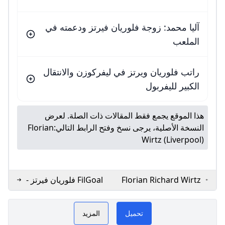
آليا محمد: زوجة فلوريان فيرتز ودعمته في
الملعب
راتب فلوريان ويرتز في ليفركوزن والانتقال
الكبير لليفربول
هذا الموقع يجمع فقط المقالات ذات الصلة. لعرض
النسخة الأصلية، يرجى نسخ وفتح الرابط التالي:
Florian
Wirtz (Liverpool)
Florian Richard Wirtz
FilGoal فلوريان فيرتز -
Bayer 04 Leverkusen
لاعب نادي ليفربول
قعنا مخصص لمشجعي
فيرتز GoGoGo
W
Profil du joueur
تحميل
المزيد
Bundesliga