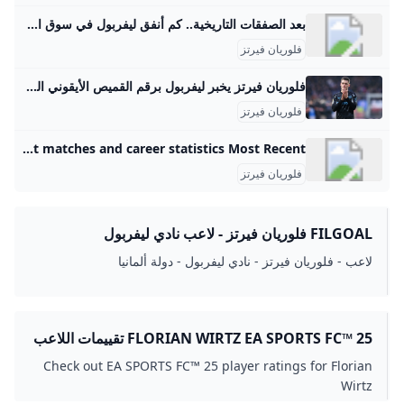
بعد الصفقات التاريخية.. كم أنفق ليفربول في سوق الانتقالات الصيفية؟ - مباشر بلس مباشر بلس هو موقع عربي تابع لموقع معلومات مباشر يقدم محتوى متنوعاً في مجالات عدة تشمل التكنولوجيا والسيارات والسياحة والسفر والرياضة عبر أخبار وتقارير مدعومة بالصور والفيديو
فلوريان فيرتز
فلوريان فيرتز يخبر ليفربول برقم القميص الأيقوني الذي يريده إذا أُنجزت صفقة انتقاله بقيمة 150 مليون يورو من باير ليفركوزن العربية Goal.com أفادت التقارير أن فلوريان فيرتز أبلغ ليفربول برغبته في ارتداء رقم قميص أيقوني، إذا أتم انتقاله إلى أنفيلد من باير ليفركوزن.
فلوريان فيرتز
Florian Wirtz - Soccer player profile & career statistics - Global Sports Archive Player profile page of Florian Wirtz ( Soccer ) with player details, recent matches and career statistics Most Recentالدوري الإنجليزي 2025/2026الدرع الخيرية 2025دوري الامم الاوروبية 2024/2025 الدوري الألماني 2024/2025 كأس السوبر الألماني 2024كأس الاتحاد الالماني 2024/2025دوري أبطال أوروبا 2024/2025 بطولة أمم أوروبا 2024 ألمانيامباريات دولية ودية 2024الدوري الألماني 2023/2024 كأس الاتحاد الالماني 2023/2024الدوري الأوروبي 2023/2024مباريات دولية ودية 2023 الدوري الألماني 2022/2023 الدوري الأوروبي 2022/2023 الدوري الألماني 2021/2022 كأس الاتحاد الالماني 2021/2022الدوري الأوروبي 2021/2022تصفيات كأس العالم 2022 قطربطولة أوروبا تحت 21 سنة 2021 المجر / سلوفينياالدوري الألماني 2020/2021 كأس الاتحاد الالماني 2020/2021الدوري الأوروبي 2020/2021الدوري الألماني 2019/2020 بوندسليغا لتحت الـ19 سنة 2019/2020بوندسليغا لتحت الـ17 سنة 2019/2020كأس الاتحاد الالماني 2019/2020الدوري الأوروبي 2019/2020تصفيات أوروبا تحت 21 سنة 2021 المجر / سلوفينياB-Junioren-Bundesliga 2018/2019
فلوريان فيرتز
FILGOAL فلوريان فيرتز - لاعب نادي ليفربول
لاعب - فلوريان فيرتز - نادي ليفربول - دولة ألمانيا
FLORIAN WIRTZ EA SPORTS FC™ 25 تقييمات اللاعب
Check out EA SPORTS FC™ 25 player ratings for Florian
Wirtz