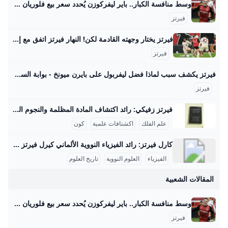
وسط منافسة الكبار.. باير ليفركوزن يُحدد سعر بيع فلوريان فيرتز صحيفة الوطن حدد مسئولو نادي باير ليفركوزن الألماني سعر بيع فلوريان فيرتز، لاعب خط وسط الفريق الأول لكرة القدم بالنادي، في الميركاتو الصيفي المقبل، وذلك في ظل وجود منافسة مشتعلة بين كبار الأندية الأوروبية… {{ article.article_subtitle }} {{ authorName() }} {{ article.author_description }} {{ article.formatted_date }}epa11762162 Florian Wirtz of Leverkusen celebrates after scoring the 1-0 lead during the German Bundesliga soccer match between Bayer 04 Leverkusen and FC St. Pauli in Leverkusen, Germany, 07 December 2024.
فيرتز
ا
فيرتز يختار وجهته القادمة لكن! النهار فيرتز اتفق مع إدارة بايرن ميونيخ الجريدة مواقعنا لبنان عربي بودكاست تسجيل الدخول اشترك - الرئيسية عيش لبنان اقتصاد وأعمال تحقيقات مقالات كتاب النهار آراء منبر كتاب النهار 29-08-2025 | 05:37 استعادة النظام السوري السجناء واللاجئين معاً مؤشّر لنية بناء دولة كتاب النهار 29-08-2025 | 05:30 أيّ رسائل مخفيّة لحراك “حزب الله” السياسي المكثّف؟ رياضة كرة قدم كرة سلة كرة مضرب رياضة ميكانيكية ألعاب قتالية الغولف رياضات أخرى رياضة 29-08-2025 | 06:25 شربل أبو خطار لـ"النهار": الرياضة دواء ومفتاح النجاح الدراسي رياضة 28-08-2025 | 17:06 ازدواج الجنسية… أزمة مستمرّة لنجوم كرة القدم
فيرتز
فيرتز يكشف سبب لماذا فضل ليفربول على بايرن ميونخ - بوابة السعودية نيوز يحاول الفريق بناء نفسه بشكل قوي ليكون قادراً على المنافسة على أعلى مستوى تحت قيادة المدرب آرني سلوت وقد أظهر الفريق أداءً مميزاً في سوق الانتقالات هذا الصيف، انتقال اللاعب إلى ليفربول يمثل تحدياً كبيراً بالنسبة له، حيث قال: “لقد كانت خطوة أصعب أن أترك هذا المحيط وأذهب لبلد آخر مع كل ما يتضمنه من تغييرات وألعب في دوري جديد بأسلوب لعب مختلف”. اختيار واعٍ أضاف اللاعب: “لقد انتقلت لتحدي أكبر، تحدي اخترت خوضه بوعي من أجل أن أنجح وأصبح لاعباً أفضل , لقد اخترت الانتقال إلى ليفربول كقرار واعٍ بالنسبة لي كي أصبح أفضل”.
ا
فيرتز
ل
فيرتز زفيكي: رائد اكتشاف المادة المظلمة والنجوم النيوترونية يسرني تقديم مقال مفصل عن شخصية فريتز زفيكي وإسهاماته العلمية في علم الفلك: فريتز زفيكي: رائد اكتشاف المادة المظلمة والنجوم النيوترونية فريتز زفيكي (14 فبراير 1898 - 8 فبراير 1974) كان عالم فلك سويسري عمل معظم حياته في معهد كاليفورنيا للتكنولوجيا بالولايات المتحدة، وأحدث ثورة في فهمنا للكون من خلال أفكاره واكتشافاته الرائدة. تلقى تعليمه الثانوي في زيوريخ، ثم درس الرياضيات والفيزياء التجريبية بين 1917 و1925 على يد كبار العلماء أمثال أوجوست بيكارد وألبرت أينشتاين، مما أكسبه قاعدة علمية راسخة ساعدته في إرساء أسس علم الفلك الحديث.
ك
علم الفلك
اكشتافات علمية
كون
كارل فيرتز: رائد الفيزياء النووية الألماني كيرل فيرتز هو عالم فيزياء نووية ألماني بارز وُلد في 24 أبريل 1910 في كولونيا وتوفي في 12 فبراير 1994. حصل على شهادة الدكتوراه في عام 1934 بعد دراسته الفيزياء والكيمياء والرياضيات في جامعات بون وفرايبورغ وبريسلّاو. درّس بعد ذلك كمساعد تدريس لوزير التعليم الألماني كارل فريدريش بونهوفر في جامعة لايبتزغ، وكان عضواً في رابطة المعلمين النازية خلال الفترة النازية في ألمانيا، رغم أنه لم يكن عضواً في الحزب النازي. مهنياً، تميز فيرتز بعمله في معهد كايزر فيلهلم للفيزياء في برلين منذ عام 1937، حيث عمل على تصميم المفاعلات النووية خلال الحرب العالمية الثانية، وبالأخص مفاعل الطبقات الأفقية، بالإضافة إلى قيادة قسم التجارب في المعهد الذي نقل إلى هيتشينجن لتجنب تأثير القصف الجوي في 1944.
الفيزياء
العلوم النووية
تاريخ العلوم
المقالات الشعبية
وسط منافسة الكبار.. باير ليفركوزن يُحدد سعر بيع فلوريان فيرتز صحيفة الوطن حدد مسئولو نادي باير ليفركوزن الألماني سعر بيع فلوريان فيرتز، لاعب خط وسط الفريق الأول لكرة القدم بالنادي، في الميركاتو الصيفي المقبل، وذلك في ظل وجود منافسة مشتعلة بين كبار الأندية الأوروبية… {{ article.article_subtitle }} {{ authorName() }} {{ article.author_description }} {{ article.formatted_date }}epa11762162 Florian Wirtz of Leverkusen celebrates after scoring the 1-0 lead during the German Bundesliga soccer match between Bayer 04 Leverkusen and FC St. Pauli in Leverkusen, Germany, 07 December 2024.
فيرتز