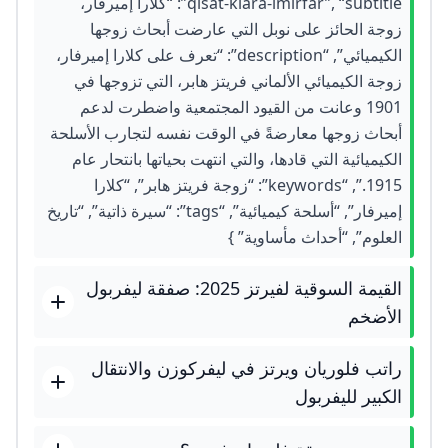
qisat-klara-imirfar”, “subtitle”: “كلارا إميرفار،
زوجة الحائز على نوبل التي عارضت أبحاث زوجها
الكيميائي”, “description”: “تعرف على كلارا إميرفار،
زوجة الكيميائي الألماني فريتز هابر، التي تزوجها في
1901 وعانت من القيود المجتمعية واضطرت لدعم
أبحاث زوجها معارضةً في الوقت نفسه لتجارب الأسلحة
الكيميائية التي قادها، والتي انتهت بحياتها بانتحار عام
1915.”, “keywords”: “زوجة فريتز هابر”, “كلارا
إميرفار”, “أسلحة كيميائية”, “tags”: “سيرة ذاتية”, “تاريخ
العلوم”, “أحداث مأساوية” }
القيمة السوقية لفيرتز 2025: صفقة ليفربول
الأضخم
راتب فلوريان ويرتز في ليفركوزن والانتقال
الكبير لليفربول