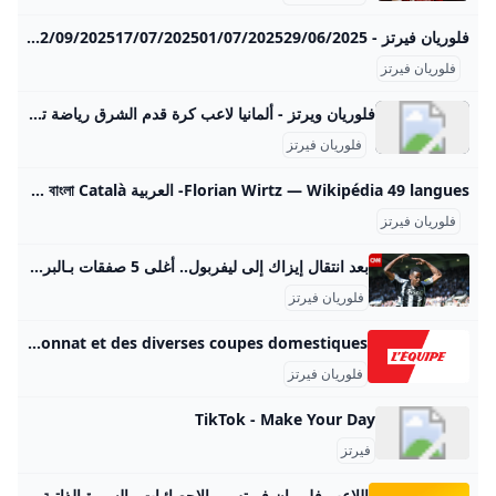
فلوريان فيرتز - 365Scores 05/08/202505/08/202501/08/202531/07/202526/07/202520/07/202502/09/202517/07/202501/07/202529/06/2025
فلوريان فيرتز
فلوريان ويرتز - ألمانيا لاعب كرة قدم الشرق رياضة تابع آخر أخبار فلوريان ويرتز المميز! تعرف على أدائه المتميز مع نادي ألمانيا، وأهدافه، وإنجازاته.
فلوريان فيرتز
Florian Wirtz — Wikipédia 49 langues- العربية Беларуская (тарашкевіца) বাংলা Català کوردی Čeština Dansk Deutsch Ελληνικά English Esperanto Esp
فلوريان فيرتز
بعد انتقال إيزاك إلى ليفربول.. أغلى 5 صفقات بـالبريميرليغ أصبح المهاجم السويدي أليكساندر إيزاك، صاحب أغلى صفقة انتقال في تاريخ الدوري الإنجليزي بعد رحيله من نادي نيوكاسل إلى ليفربول في اليوم الأخير من سوق الانتقالات الصيفية الإثنين، ونستعرض فيما يلي أغلى 5 صفقات في تاريخ الدوري الإنجليزي الممتاز رياضةنشرالثلاثاء، 02 سبتمبر / ايلول 20252 min قراءة
فلوريان فيرتز
Florian Wirtz (Liverpool) La fiche de Florian Wirtz. Ses buts, ses stats, son palmarès, ses blessures, les rumeurs de transfert du milieu de Liverpool et de l’équipe de l’Allemagne. © PS Liverpool Pays : Allemagne Né le : 03 mai 2003, à Pulheim-Brauweiler Taille : 1m69 Poids : 55 kg Poste : Milieu Numéro : 7 Carrière Internationale S&eacuteélections : 31 Buts : 7 1ère sélection : 02 septembre 2021 (Saint-Gall - SUI) Liechtenstein - Pays-Bas : 0-2 Palmarès Finaliste de la Ligue Europa : 2024 (Bayer Leverkusen) Vainqueur du Championnat d’Allemagne : | 2024 | | Bayer Leverkusen | — Vainqueur de la Coupe d’Allemagne : | 2024 | | Bayer Leverkusen | — Vainqueur de la Super Coupe d’Allemagne : | 2024 | | Bayer Leverkusen | — Vainqueur du Euro Espoirs : | 2021 | | Allemagne Espoirs | — Carrière Saison Club Matchs Buts 25 - 26 Liverpool 3 - 24 - 25 Bayer Leverkusen 40 16 23 - 24 Bayer Leverkusen 43 15 22 - 23 Bayer Leverkusen 25 4 21 - 22 Bayer Leverkusen 30 10 20 - 21 Bayer Leverkusen 36 7 19 - 20 Bayer Leverkusen 8 1 A propos des statistiques de Florian Wirtz Les statistiques saison par saison de Florian Wirtz sont régulièrement mises à jour, en ce qui concerne les matches de championnat et des diverses coupes domestiques.
فلوريان فيرتز
TikTok - Make Your Day
فيرتز
اللاعب فلوريان فيرتس - الإحصائيات والسيرة الذاتية كووورة تعرف على إحصائيات ، بما في ذلك الملف الشخصي، وسجل المباريات، والإنجازات والمزيد. ليفربول ألمانياالجنسية7رقم القميص03 مايو 2003تاريخ الميلاد22العمرلاعب خط وسط المركز