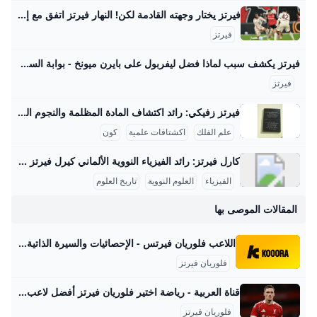
فيرتز يختار وجهته القادمة لكن! النهار فيرتز اتفق مع إدارة بايرن ميونيخ الجريدة مواقعنا لبنان عربي بودكاست تسجيل الدخول اشترك - الرئيسية عيش لبنان اقتصاد وأعمال تحقيقات مقالات كتاب النهار آراء منبر كتاب النهار 29-08-2025 | 05:37 استعادة النظام السوري السجناء واللاجئين معاً مؤشّر لنية بناء دولة كتاب النهار 29-08-2025 | 05:30 أيّ رسائل مخفيّة لحراك “حزب الله” السياسي المكثّف؟ رياضة كرة قدم كرة سلة كرة مضرب رياضة ميكانيكية ألعاب قتالية الغولف رياضات أخرى رياضة 29-08-2025 | 06:25 شربل أبو خطار لـ"النهار": الرياضة دواء ومفتاح النجاح الدراسي رياضة 28-08-2025 | 17:06 ازدواج الجنسية… أزمة مستمرّة لنجوم كرة القدم
فيرتز
فيرتز يكشف سبب لماذا فضل ليفربول على بايرن ميونخ - بوابة السعودية نيوز يحاول الفريق بناء نفسه بشكل قوي ليكون قادراً على المنافسة على أعلى مستوى تحت قيادة المدرب آرني سلوت وقد أظهر الفريق أداءً مميزاً في سوق الانتقالات هذا الصيف، انتقال اللاعب إلى ليفربول يمثل تحدياً كبيراً بالنسبة له، حيث قال: “لقد كانت خطوة أصعب أن أترك هذا المحيط وأذهب لبلد آخر مع كل ما يتضمنه من تغييرات وألعب في دوري جديد بأسلوب لعب مختلف”. اختيار واعٍ أضاف اللاعب: “لقد انتقلت لتحدي أكبر، تحدي اخترت خوضه بوعي من أجل أن أنجح وأصبح لاعباً أفضل , لقد اخترت الانتقال إلى ليفربول كقرار واعٍ بالنسبة لي كي أصبح أفضل”.
فيرتز
فيرتز زفيكي: رائد اكتشاف المادة المظلمة والنجوم النيوترونية يسرني تقديم مقال مفصل عن شخصية فريتز زفيكي وإسهاماته العلمية في علم الفلك: فريتز زفيكي: رائد اكتشاف المادة المظلمة والنجوم النيوترونية فريتز زفيكي (14 فبراير 1898 - 8 فبراير 1974) كان عالم فلك سويسري عمل معظم حياته في معهد كاليفورنيا للتكنولوجيا بالولايات المتحدة، وأحدث ثورة في فهمنا للكون من خلال أفكاره واكتشافاته الرائدة. تلقى تعليمه الثانوي في زيوريخ، ثم درس الرياضيات والفيزياء التجريبية بين 1917 و1925 على يد كبار العلماء أمثال أوجوست بيكارد وألبرت أينشتاين، مما أكسبه قاعدة علمية راسخة ساعدته في إرساء أسس علم الفلك الحديث.
علم الفلك
اكشتافات علمية
كون
كارل فيرتز: رائد الفيزياء النووية الألماني كيرل فيرتز هو عالم فيزياء نووية ألماني بارز وُلد في 24 أبريل 1910 في كولونيا وتوفي في 12 فبراير 1994. حصل على شهادة الدكتوراه في عام 1934 بعد دراسته الفيزياء والكيمياء والرياضيات في جامعات بون وفرايبورغ وبريسلّاو. درّس بعد ذلك كمساعد تدريس لوزير التعليم الألماني كارل فريدريش بونهوفر في جامعة لايبتزغ، وكان عضواً في رابطة المعلمين النازية خلال الفترة النازية في ألمانيا، رغم أنه لم يكن عضواً في الحزب النازي. مهنياً، تميز فيرتز بعمله في معهد كايزر فيلهلم للفيزياء في برلين منذ عام 1937، حيث عمل على تصميم المفاعلات النووية خلال الحرب العالمية الثانية، وبالأخص مفاعل الطبقات الأفقية، بالإضافة إلى قيادة قسم التجارب في المعهد الذي نقل إلى هيتشينجن لتجنب تأثير القصف الجوي في 1944.
الفيزياء
العلوم النووية
تاريخ العلوم
المقالات الموصى بها
اللاعب فلوريان فيرتس - الإحصائيات والسيرة الذاتية كووورة تعرف على إحصائيات ، بما في ذلك الملف الشخصي، وسجل المباريات، والإنجازات والمزيد. ليفربول ألمانياالجنسية7رقم القميص03 مايو 2003تاريخ الميلاد22العمرلاعب خط وسط المركز
فلوريان فيرتز
قناة العربية - رياضة اختير فلوريان فيرتز أفضل لاعب ألماني للعام …. اختير لاعب الوسط الهجومي فلوريان فيرتز، المنتقل هذا الصيف من باير ليفركوزن إلى
فلوريان فيرتز