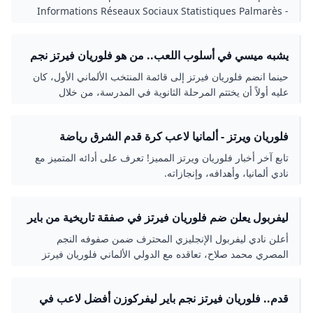
Informations Réseaux Sociaux Statistiques Palmarès -
Football
يشبه ميسي في أسلوب اللعب.. من هو فلوريان فيرتز نجم
نادي باير ليفركوزن الحالي؟!
حينما انضم فلوريان فيرتز إلى قائمة المنتخب الألماني الأول، كان
عليه أولاً أن يختتم المرحلة الثانوية في المدرسة، من خلال
اصطحاب مُعلم من المدرسة الثانوية لخوض الاختبار الختامي
للمدرسة الثانوية في ألمانيا.
فلوريان ويرتز - ألمانيا لاعب كرة قدم الشرق رياضة
تابع آخر أخبار فلوريان ويرتز المميز! تعرف على أدائه المتميز مع
نادي ألمانيا، وأهدافه، وإنجازاته.
ليفربول يعلن ضم فلوريان فيرتز في صفقة تاريخية من باير
ليفركوزن - اليوم السابع
أعلن نادي ليفربول الإنجليزي المحترف ضمن صفوفه النجم
المصري محمد صلاح، تعاقده مع الدولي الألماني فلوريان فيرتز
قدم.. فلوريان فيرتز نجم باير ليفركوزن أفضل لاعب في