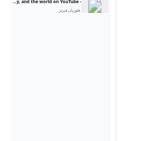
- YouTube Enjoy the videos and music you love, upload original content, and share it all with friends, family, and the world on YouTube.
فلوريان فيرتز