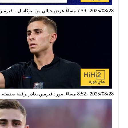
2025/08/28 - 7:39 مساءً عرض خيالي من نيوكاسل لـ فيرمين لوبيز
2025/08/28 - 8:52 مساءً صور : فيرمين يغادر برفقة صديقته