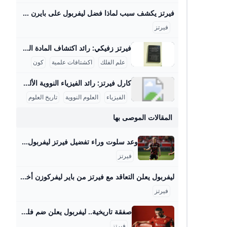
فيرتز يكشف سبب لماذا فضل ليفربول على بايرن ميونخ - بوابة السعودية نيوز يحاول الفريق بناء نفسه بشكل قوي ليكون قادراً على المنافسة على أعلى مستوى تحت قيادة المدرب آرني سلوت وقد أظهر الفريق أداءً مميزاً في سوق الانتقالات هذا الصيف، انتقال اللاعب إلى ليفربول يمثل تحدياً كبيراً بالنسبة له، حيث قال: “لقد كانت خطوة أصعب أن أترك هذا المحيط وأذهب لبلد آخر مع كل ما يتضمنه من تغييرات وألعب في دوري جديد بأسلوب لعب مختلف”. اختيار واعٍ أضاف اللاعب: “لقد انتقلت لتحدي أكبر، تحدي اخترت خوضه بوعي من أجل أن أنجح وأصبح لاعباً أفضل , لقد اخترت الانتقال إلى ليفربول كقرار واعٍ بالنسبة لي كي أصبح أفضل”.
فيرتز
فيرتز زفيكي: رائد اكتشاف المادة المظلمة والنجوم النيوترونية يسرني تقديم مقال مفصل عن شخصية فريتز زفيكي وإسهاماته العلمية في علم الفلك: فريتز زفيكي: رائد اكتشاف المادة المظلمة والنجوم النيوترونية فريتز زفيكي (14 فبراير 1898 - 8 فبراير 1974) كان عالم فلك سويسري عمل معظم حياته في معهد كاليفورنيا للتكنولوجيا بالولايات المتحدة، وأحدث ثورة في فهمنا للكون من خلال أفكاره واكتشافاته الرائدة. تلقى تعليمه الثانوي في زيوريخ، ثم درس الرياضيات والفيزياء التجريبية بين 1917 و1925 على يد كبار العلماء أمثال أوجوست بيكارد وألبرت أينشتاين، مما أكسبه قاعدة علمية راسخة ساعدته في إرساء أسس علم الفلك الحديث.
علم الفلك
اكشتافات علمية
كون
كارل فيرتز: رائد الفيزياء النووية الألماني كيرل فيرتز هو عالم فيزياء نووية ألماني بارز وُلد في 24 أبريل 1910 في كولونيا وتوفي في 12 فبراير 1994. حصل على شهادة الدكتوراه في عام 1934 بعد دراسته الفيزياء والكيمياء والرياضيات في جامعات بون وفرايبورغ وبريسلّاو. درّس بعد ذلك كمساعد تدريس لوزير التعليم الألماني كارل فريدريش بونهوفر في جامعة لايبتزغ، وكان عضواً في رابطة المعلمين النازية خلال الفترة النازية في ألمانيا، رغم أنه لم يكن عضواً في الحزب النازي. مهنياً، تميز فيرتز بعمله في معهد كايزر فيلهلم للفيزياء في برلين منذ عام 1937، حيث عمل على تصميم المفاعلات النووية خلال الحرب العالمية الثانية، وبالأخص مفاعل الطبقات الأفقية، بالإضافة إلى قيادة قسم التجارب في المعهد الذي نقل إلى هيتشينجن لتجنب تأثير القصف الجوي في 1944.
الفيزياء
العلوم النووية
تاريخ العلوم
المقالات الموصى بها
وعد سلوت وراء تفضيل فيرتز ليفربول على بايرن ميونيخ ‘ليفربول يشعل سوق الانتقالات بإعادة بناء فريقه تحت قيادة آرني سلوت بعد تتويج مفاجئ بالدوري الإنجليزي، ويقترب من ضم النجم الألماني فيرتز بعد حسم صفقة فريمبونغ، في خطوة تعزز مشروع “ليفربول 2.0” المستقبلي بقوة.’ الرئيسية » رياضة » وعد سلوت وراء تفضيل فيرتز ليفربول على بايرن ميونيخ ليفربول يشعل سوق الانتقالات بإعادة بناء فريقه تحت قيادة آرني سلوت بعد تتويج مفاجئ بالدوري الإنجليزي، ويقترب من ضم النجم الألماني فيرتز بعد حسم صفقة فريمبونغ، في خطوة تعزز مشروع “ليفربول 2.
فيرتز
ليفربول يعلن التعاقد مع فيرتز من باير ليفركوزن أخبار 24 أعلن ليفربول بطل الدوري الإنجليزي الممتاز لكرة القدم اليوم الجمعة التعاقد مع فلوريان فيرتس قادما من باير ليفركوزن الألماني.
فيرتز
صفقة تاريخية.. ليفربول يعلن ضم فلوريان فيرتز واصل ليفربول تدعيماته خلال فترة الانتقالات الصيفية الجارية استعداداً للموسم الجديد 2025-2026. العين الرياضية الجمعة 2025/6/20 10:01 م بتوقيت أبوظبي وأعلن ليفربول توصله لاتفاق مع نادي باير ليفركوزن للحصول على خدمات فلوريان فيرتز. في عيد ميلاده.. هل يستمر إنجاز ميسي «الأسطوري» في كأس العالم للأندية؟ ووقع فلوريان فيرتز على عقود انتقاله إلى ليفربول لمدة خمس سنوات، ليستمر في “أنفيلد” حتى يونيو/حزيران 2030. وتفوق ليفربول في سباق ضم صاحب الـ22 عاماً بعد منافسة مع بايرن ميونخ، حيث فضَّل اللاعب الألماني الانضمام لصفوف “الريدز” بدلا من العملاق البافاري.
فيرتز