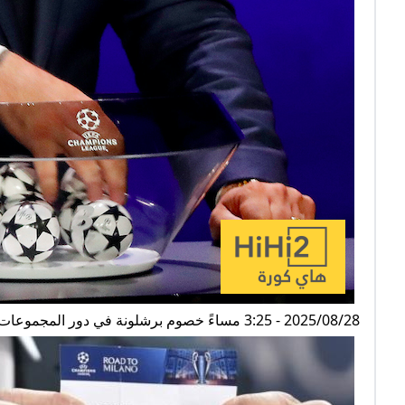
2025/08/28 - 3:25 مساءً خصوم برشلونة في دور المجموعات بدوري ابطال اوروبا