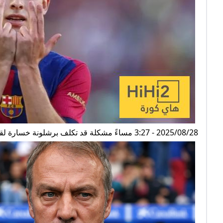
2025/08/28 - 3:27 مساءً مشكلة قد تكلف برشلونة خسارة لقب دوري أبطال أوروبا