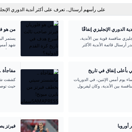
على رأسهم أرسنال.. تعرف على أكثر أندية الدوري الإنجل
إنفاقًا يسوق الانتقالات 2025
 الدوري الإنجليزي إنفاقًا
من هو فل
الدولية؟
ليزي منافسة قوية بين الأندية،
يستمر ال
أرسنال قائمة الأندية الأكثر
ثالث أسرع
فلوريان ف
الودية الد
 بأعلى إنفاق في تاريخ
مفاجأة .
SAMAPRESS
صيفي لسنة 2025، أبوابه مساء يوم أمس الإثنين، في الدوريات
كشفت شبك
افسة بين الأندية، وكان ليفربول
حيث توصل
 مالي ضخم
النجم الش
الأخيرة.ب
فإن إدارة
 أوروبا
فيرتز يص