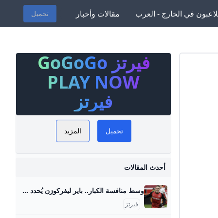
لاعبون في الخارج - العرب
مقالات وأخبار
تحميل
فيرتز GoGoGo
شجعي
 لعشاق
PLAY NOW
خبار
فيرتز
اعب، بما
يراته،
تحميل
المزيد
تحليلات
فر أيضاً
ته مع
أحدث المقالات
ة، وسجله
وسط منافسة الكبار.. باير ليفركوزن يُحدد سعر بيع فلوريان فيرتز صحيفة الوطن حدد مسئولو نادي باير ليفركوزن الألماني سعر بيع فلوريان فيرتز، لاعب خط وسط الفريق الأول لكرة القدم بالنادي، في الميركاتو الصيفي المقبل، وذلك في ظل وجود منافسة مشتعلة بين كبار الأندية الأوروبية… {{ article.article_subtitle }} {{ authorName() }} {{ article.author_description }} {{ article.formatted_date }}epa11762162 Florian Wirtz of Leverkusen celebrates after scoring the 1-0 lead during the German Bundesliga soccer match between Bayer 04 Leverkusen and FC St. Pauli in Leverkusen, Germany, 07 December 2024.
لمقاطع
فيرتز
رزة. كل