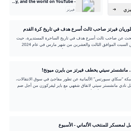
- YouTube Enjoy the videos and music you love, upload original content, and share it all with friends, family, and the world on YouTube.
يزي
فيرتز
وريان فيرتز صاحب ثالث أسرع هدف في تاريخ كرة القدم
بحث عن صاحب ثالث أسرع هدف في تاريخ الساحرة المستديرة، حيث
شهد أمس السبت الموافق الثالث والعشربن من شهر مارس في عام 2024
 هدف في تاريخ كرة القدم، والذي جاء بأقدام اللاعب الالماني
يرتز في المباراة التي كانت بين منتخبي ألمانيا وفرنسا ضمن مباريات
ولية في الأجندة الخاصة
. مانشستر سيتي يخطف فيرتز من بايرن ميونخ!
سمابرس
ة “سكاي سبورتس” الألمانية عن تطور مفاجئ في سوق الانتقالات،
 نادي مانشستر سيتي لاتفاق شفهي مع باير ليفركوزن من أجل ضم
اب فلوريان فيرتز، أحد أبرز المواهب الألمانية في السنوات
اير ليفركوزن يفضل مانشستر سيتي على بايرن ميونخبحسب المصادر،
 ليفركوزن تفضل بيع فيرتز إلى مانشستر سيتي بدلاً من منافسها
ل لمعسكر للمنتخب الألماني - الأسبوع