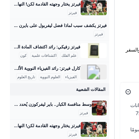
فيرتز يختار وجهته القادمة لكن! النهار فيرتز اتفق مع إدارة بايرن ميونيخ الجريدة مواقعنا لبنان عربي بودكاست تسجيل الدخول اشترك - الرئيسية عيش لبنان اقتصاد وأعمال تحقيقات مقالات كتاب النهار آراء منبر كتاب النهار 29-08-2025 | 05:37 استعادة النظام السوري السجناء واللاجئين معاً مؤشّر لنية بناء دولة كتاب النهار 29-08-2025 | 05:30 أيّ رسائل مخفيّة لحراك “حزب الله” السياسي المكثّف؟ رياضة كرة قدم كرة سلة كرة مضرب رياضة ميكانيكية ألعاب قتالية الغولف رياضات أخرى رياضة 29-08-2025 | 06:25 شربل أبو خطار لـ"النهار": الرياضة دواء ومفتاح النجاح الدراسي رياضة 28-08-2025 | 17:06 ازدواج الجنسية… أزمة مستمرّة لنجوم كرة القدم
تز على
فيرتز
ستجدات
فيرتز يكشف سبب لماذا فضل ليفربول على بايرن ميونخ - بوابة السعودية نيوز يحاول الفريق بناء نفسه بشكل قوي ليكون قادراً على المنافسة على أعلى مستوى تحت قيادة المدرب آرني سلوت وقد أظهر الفريق أداءً مميزاً في سوق الانتقالات هذا الصيف، انتقال اللاعب إلى ليفربول يمثل تحدياً كبيراً بالنسبة له، حيث قال: “لقد كانت خطوة أصعب أن أترك هذا المحيط وأذهب لبلد آخر مع كل ما يتضمنه من تغييرات وألعب في دوري جديد بأسلوب لعب مختلف”. اختيار واعٍ أضاف اللاعب: “لقد انتقلت لتحدي أكبر، تحدي اخترت خوضه بوعي من أجل أن أنجح وأصبح لاعباً أفضل , لقد اخترت الانتقال إلى ليفربول كقرار واعٍ بالنسبة لي كي أصبح أفضل”.
لفريق.
فيرتز
فيرتز زفيكي: رائد اكتشاف المادة المظلمة والنجوم النيوترونية يسرني تقديم مقال مفصل عن شخصية فريتز زفيكي وإسهاماته العلمية في علم الفلك: فريتز زفيكي: رائد اكتشاف المادة المظلمة والنجوم النيوترونية فريتز زفيكي (14 فبراير 1898 - 8 فبراير 1974) كان عالم فلك سويسري عمل معظم حياته في معهد كاليفورنيا للتكنولوجيا بالولايات المتحدة، وأحدث ثورة في فهمنا للكون من خلال أفكاره واكتشافاته الرائدة. تلقى تعليمه الثانوي في زيوريخ، ثم درس الرياضيات والفيزياء التجريبية بين 1917 و1925 على يد كبار العلماء أمثال أوجوست بيكارد وألبرت أينشتاين، مما أكسبه قاعدة علمية راسخة ساعدته في إرساء أسس علم الفلك الحديث.
السفر
علم الفلك
اكشتافات علمية
كون
كارل فيرتز: رائد الفيزياء النووية الألماني كيرل فيرتز هو عالم فيزياء نووية ألماني بارز وُلد في 24 أبريل 1910 في كولونيا وتوفي في 12 فبراير 1994. حصل على شهادة الدكتوراه في عام 1934 بعد دراسته الفيزياء والكيمياء والرياضيات في جامعات بون وفرايبورغ وبريسلّاو. درّس بعد ذلك كمساعد تدريس لوزير التعليم الألماني كارل فريدريش بونهوفر في جامعة لايبتزغ، وكان عضواً في رابطة المعلمين النازية خلال الفترة النازية في ألمانيا، رغم أنه لم يكن عضواً في الحزب النازي. مهنياً، تميز فيرتز بعمله في معهد كايزر فيلهلم للفيزياء في برلين منذ عام 1937، حيث عمل على تصميم المفاعلات النووية خلال الحرب العالمية الثانية، وبالأخص مفاعل الطبقات الأفقية، بالإضافة إلى قيادة قسم التجارب في المعهد الذي نقل إلى هيتشينجن لتجنب تأثير القصف الجوي في 1944.
الفيزياء
العلوم النووية
تاريخ العلوم
المقالات الشعبية
وسط منافسة الكبار.. باير ليفركوزن يُحدد سعر بيع فلوريان فيرتز صحيفة الوطن حدد مسئولو نادي باير ليفركوزن الألماني سعر بيع فلوريان فيرتز، لاعب خط وسط الفريق الأول لكرة القدم بالنادي، في الميركاتو الصيفي المقبل، وذلك في ظل وجود منافسة مشتعلة بين كبار الأندية الأوروبية… {{ article.article_subtitle }} {{ authorName() }} {{ article.author_description }} {{ article.formatted_date }}epa11762162 Florian Wirtz of Leverkusen celebrates after scoring the 1-0 lead during the German Bundesliga soccer match between Bayer 04 Leverkusen and FC St. Pauli in Leverkusen, Germany, 07 December 2024.
انات
ضمن عادة رسوم تنفيذية لمرة واحدة تبلغ تقريباً 750
فيرتز
فيرتز يختار وجهته القادمة لكن! النهار فيرتز اتفق مع إدارة بايرن ميونيخ الجريدة مواقعنا لبنان عربي بودكاست تسجيل الدخول اشترك - الرئيسية عيش لبنان اقتصاد وأعمال تحقيقات مقالات كتاب النهار آراء منبر كتاب النهار 29-08-2025 | 05:37 استعادة النظام السوري السجناء واللاجئين معاً مؤشّر لنية بناء دولة كتاب النهار 29-08-2025 | 05:30 أيّ رسائل مخفيّة لحراك “حزب الله” السياسي المكثّف؟ رياضة كرة قدم كرة سلة كرة مضرب رياضة ميكانيكية ألعاب قتالية الغولف رياضات أخرى رياضة 29-08-2025 | 06:25 شربل أبو خطار لـ"النهار": الرياضة دواء ومفتاح النجاح الدراسي رياضة 28-08-2025 | 17:06 ازدواج الجنسية… أزمة مستمرّة لنجوم كرة القدم
ومًا
فيرتز