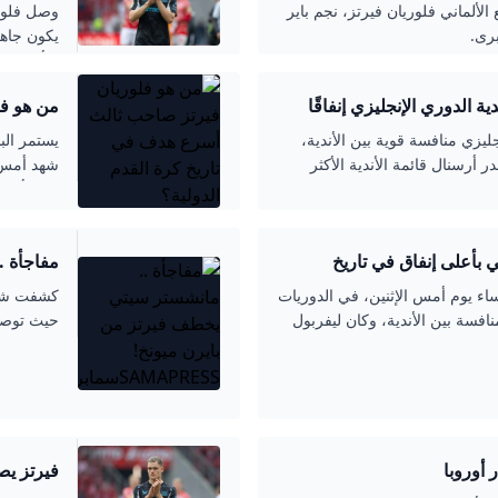
لألماني فلوريان فيرتز، نجم باير
وصل فلوري
رى.
يكون جاهز
لكأس العا
 الدوري الإنجليزي إنفاقًا
من هو فل
الدولية؟
ليزي منافسة قوية بين الأندية،
يستمر ال
أرسنال قائمة الأندية الأكثر
ثالث أسرع
فلوريان ف
الودية الد
 بأعلى إنفاق في تاريخ
مفاجأة .
SAMAPRESS
صيفي لسنة 2025، أبوابه مساء يوم أمس الإثنين، في الدوريات
كشفت شبك
افسة بين الأندية، وكان ليفربول
حيث توصل
 مالي ضخم
النجم الش
الأخيرة.ب
فإن إدارة
 أوروبا
فيرتز يص