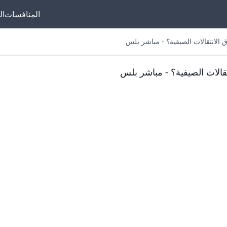
المنافسات
ال
الات الصيفية؟ - مباشر بلس
موقعنا مخصص لم
تقالات الصيفية؟ - مباشر بلس
ليفربول، وبشكل خاص
فيرتز. نقدم كل الأ
والتحديثات المتعلقة بل
في ذلك أهدافه، تمر
إحصائياته الفردية، و
أدائه في المباريات. نو
مقالات حول إنجازا
ليفربول، مهاراته الفني
القياسي، بالإضافة 
الفيديو واللحظات البا