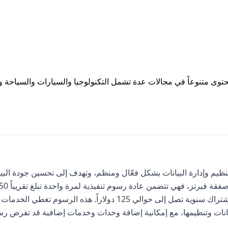
هذا لجعل مشجعي فير
اطلاع دائم بأحدث م
نجمهم المفضل في ا
وى متنوعاً في مجالات عدة تشمل التكنولوجيا والسيارات والسياحة و
 يهدف إلى تنظيم وإدارة البيانات بشكل فعّال ومنظم، وتهدف إلى تحسين جودة البي
وسرعة الوصول إليها وتسهيل استخدامها. فيما يتعلق بتكلفة صفقة فيرتز، فهي تت
دولاراً لكل موقع يتم دمجه في النظام، بالإضافة إلى رسوم اشتراك سنوية تصل إلى حوالي 125 دولاراً. هذه الرسوم تغطي الخدمات
لبيانات وتنظيمها، مع إمكانية إضافة وحدات وخدمات إضافية قد تفرض رس