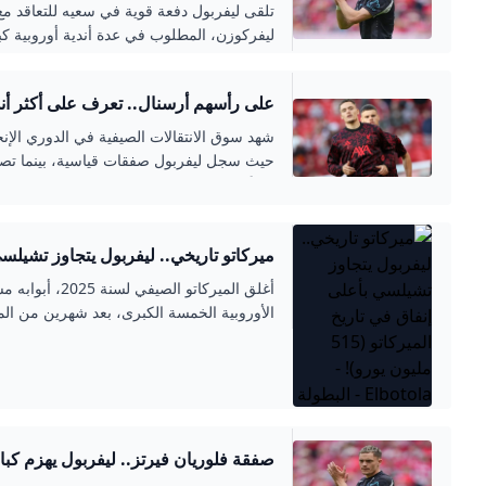
تلقى ليفربول دفعة قوية في سعيه للتعاقد مع ا
ليفركوزن، المطلوب في عدة أندية أوروبية كب
على رأسهم أرسنال.. تعرف على أكثر أندية
يسوق الانتقالات 2025
شهد سوق الانتقالات الصيفية في الدوري الإنج
حيث سجل ليفربول صفقات قياسية، بينما تصدر 
إنفاقًا صافيًا.
ميركاتو تاريخي.. ليفربول يتجاوز تشيلسي
الميركاتو (515 مليون يورو)! - ELBOTOLA - البطولة
أغلق الميركاتو ال
الأوروبية الخمسة الكبرى، بعد شهرين من المن
الإنجليزي، حاضرا بقوة من خلال إنفاق مبلغ
صفقة فلوريان فيرتز.. ليفربول يهزم كبار