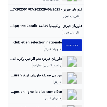
فلوريان فيرتز - 365Scores 05/08/202505/08/202501/08/202531/07/202526/07/202520/07/202502/09/202517/07/202501/07/202529/06/2025
فلوريان فيرتز
فلوريان فيرتز - ويكيبيديا 49 لغة- Беларуская (тарашкевіца) বাংলা Català کوردی Čeština Dansk Deutsch Ελληνικά English Esperanto Español
فلوريان فيرتز
Florian Wirtz : Palmarès Age et Club Liverpool Tout sur Florian Wirtz : transferts, salaire, palmarès, statistiques en club et en sélection nationale.
فلوريان فيرتز
فلوريان فيرتز: نجم الرجبي وكرة القدم الألماني الشاب فلوريان فيرتز هو لاعب اتحاد رغبي فرنسي ولد في 17 يناير 1984 في مدينة سينس بفرنسا. بدأ مسيرته الرياضية في لعب الرجبي كمحترف مع نادي ستاد تولوز (Stade Toulousain)، أحد أشهر أندية الرجبي في فرنسا والعالم، حيث شغل مركز وسط الملعب. عرف فيرتز بأدائه القوي ولمسته الفنية التي مكنته من أن يكون عنصراً أساسياً في فريقه الذي اقتنص معه عدة ألقاب، من بينها لقب دوري التوب 14 الفرنسي. كما حقق نجاحات مهمة على المستوى الدولي حيث شارك مع منتخب فرنسا في عدة بطولات دولية من بينها بطولة الأمم الست الشهيرة والتي تتمتع بمكانة كبيرة في عالم الرجبي.
رياضة
لاعبون
إنجازات
من هي صديقة فلوريان فيرتز؟ A brief description of his playing style Wirtz frequently drifts into wide areas or assumes a false-nine role, making him unpredictable for defenders. Adept at exploiting small gaps in opposition defenses, he generates scoring opportunities even under pressure.
فيرتز
Getty Images Getty Images France. Découvrez des images libres de droits en haute résolution, photos éditoriales, cliparts vectoriels, clips vidéo et des titres de musique sous licence dans la banque d’images en ligne la plus complète.
فلوريان فيرتز