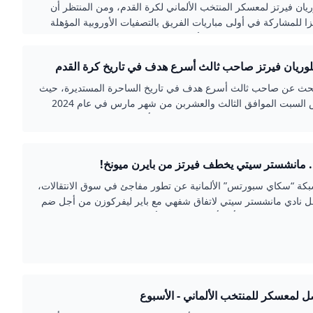
ان فيرتز لمعسكر المنتخب الألماني لكرة القدم، ومن المنتظر أن
ا للمشاركة في أولى مباريات الفريق بالتصفيات الأوروبية المؤهلة
لم في وقت لاحق من هذا الأسبوع. وكان…
وريان فيرتز صاحب ثالث أسرع هدف في تاريخ كرة القدم
بحث عن صاحب ثالث أسرع هدف في تاريخ الساحرة المستديرة، حيث
شهد أمس السبت الموافق الثالث والعشربن من شهر مارس في عام 2024
 هدف في تاريخ كرة القدم، والذي جاء بأقدام اللاعب الالماني
يرتز في المباراة التي كانت بين منتخبي ألمانيا وفرنسا ضمن مباريات
ولية في الأجندة الخاصة
. مانشستر سيتي يخطف فيرتز من بايرن ميونخ!
سمابرس
ة “سكاي سبورتس” الألمانية عن تطور مفاجئ في سوق الانتقالات،
 نادي مانشستر سيتي لاتفاق شفهي مع باير ليفركوزن من أجل ضم
اب فلوريان فيرتز، أحد أبرز المواهب الألمانية في السنوات
اير ليفركوزن يفضل مانشستر سيتي على بايرن ميونخبحسب المصادر،
 ليفركوزن تفضل بيع فيرتز إلى مانشستر سيتي بدلاً من منافسها
ل لمعسكر للمنتخب الألماني - الأسبوع