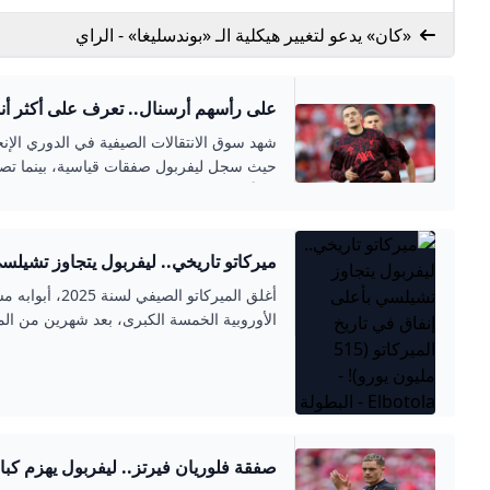
«كان» يدعو لتغيير هيكلية الـ «بوندسليغا» - الراي
على رأسهم أرسنال.. تعرف على أكثر أندية
يسوق الانتقالات 2025
شهد سوق الانتقالات الصيفية في الدوري الإنج
حيث سجل ليفربول صفقات قياسية، بينما تصدر 
إنفاقًا صافيًا.
ميركاتو تاريخي.. ليفربول يتجاوز تشيلسي
الميركاتو (515 مليون يورو)! - ELBOTOLA - البطولة
أغلق الميركاتو ال
الأوروبية الخمسة الكبرى، بعد شهرين من المن
الإنجليزي، حاضرا بقوة من خلال إنفاق مبلغ
صفقة فلوريان فيرتز.. ليفربول يهزم كبار