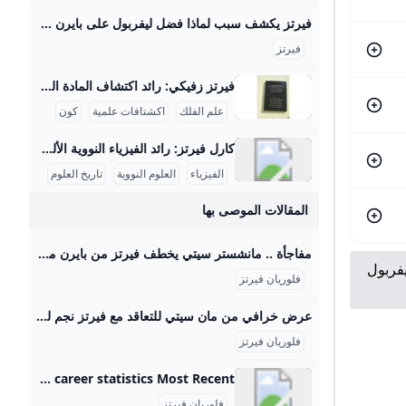
فيرتز يكشف سبب لماذا فضل ليفربول على بايرن ميونخ - بوابة السعودية نيوز يحاول الفريق بناء نفسه بشكل قوي ليكون قادراً على المنافسة على أعلى مستوى تحت قيادة المدرب آرني سلوت وقد أظهر الفريق أداءً مميزاً في سوق الانتقالات هذا الصيف، انتقال اللاعب إلى ليفربول يمثل تحدياً كبيراً بالنسبة له، حيث قال: “لقد كانت خطوة أصعب أن أترك هذا المحيط وأذهب لبلد آخر مع كل ما يتضمنه من تغييرات وألعب في دوري جديد بأسلوب لعب مختلف”. اختيار واعٍ أضاف اللاعب: “لقد انتقلت لتحدي أكبر، تحدي اخترت خوضه بوعي من أجل أن أنجح وأصبح لاعباً أفضل , لقد اخترت الانتقال إلى ليفربول كقرار واعٍ بالنسبة لي كي أصبح أفضل”.
فيرتز
فيرتز زفيكي: رائد اكتشاف المادة المظلمة والنجوم النيوترونية يسرني تقديم مقال مفصل عن شخصية فريتز زفيكي وإسهاماته العلمية في علم الفلك: فريتز زفيكي: رائد اكتشاف المادة المظلمة والنجوم النيوترونية فريتز زفيكي (14 فبراير 1898 - 8 فبراير 1974) كان عالم فلك سويسري عمل معظم حياته في معهد كاليفورنيا للتكنولوجيا بالولايات المتحدة، وأحدث ثورة في فهمنا للكون من خلال أفكاره واكتشافاته الرائدة. تلقى تعليمه الثانوي في زيوريخ، ثم درس الرياضيات والفيزياء التجريبية بين 1917 و1925 على يد كبار العلماء أمثال أوجوست بيكارد وألبرت أينشتاين، مما أكسبه قاعدة علمية راسخة ساعدته في إرساء أسس علم الفلك الحديث.
علم الفلك
اكشتافات علمية
كون
كارل فيرتز: رائد الفيزياء النووية الألماني كيرل فيرتز هو عالم فيزياء نووية ألماني بارز وُلد في 24 أبريل 1910 في كولونيا وتوفي في 12 فبراير 1994. حصل على شهادة الدكتوراه في عام 1934 بعد دراسته الفيزياء والكيمياء والرياضيات في جامعات بون وفرايبورغ وبريسلّاو. درّس بعد ذلك كمساعد تدريس لوزير التعليم الألماني كارل فريدريش بونهوفر في جامعة لايبتزغ، وكان عضواً في رابطة المعلمين النازية خلال الفترة النازية في ألمانيا، رغم أنه لم يكن عضواً في الحزب النازي. مهنياً، تميز فيرتز بعمله في معهد كايزر فيلهلم للفيزياء في برلين منذ عام 1937، حيث عمل على تصميم المفاعلات النووية خلال الحرب العالمية الثانية، وبالأخص مفاعل الطبقات الأفقية، بالإضافة إلى قيادة قسم التجارب في المعهد الذي نقل إلى هيتشينجن لتجنب تأثير القصف الجوي في 1944.
الفيزياء
العلوم النووية
تاريخ العلوم
المقالات الموصى بها
مفاجأة .. مانشستر سيتي يخطف فيرتز من بايرن ميونخ! SAMAPRESSسمابرس كشفت شبكة “سكاي سبورتس” الألمانية عن تطور مفاجئ في سوق الانتقالات، حيث توصل نادي مانشستر سيتي لاتفاق شفهي مع باير ليفركوزن من أجل ضم النجم الشاب فلوريان فيرتز، أحد أبرز المواهب الألمانية في السنوات الأخيرة.باير ليفركوزن يفضل مانشستر سيتي على بايرن ميونخبحسب المصادر، فإن إدارة ليفركوزن تفضل بيع فيرتز إلى مانشستر سيتي بدلاً من منافسها كشفت شبكة “سكاي سبورتس” الألمانية عن تطور مفاجئ في سوق الانتقالات، حيث توصل نادي مانشستر سيتي لاتفاق شفهي مع باير ليفركوزن من أجل ضم النجم الشاب فلوري samapress0 6 دقيقة واحدة
يفربول
فلوريان فيرتز
عرض خرافي من مان سيتي للتعاقد مع فيرتز نجم ليفركوزن رياضة الجزيرة نت تعمل إدارة مانشستر سيتي بكل قوة على تعزيز صفوفه خلال سوق الانتقالات الصيفية المقبلة استعدادا للموسم الكروي القادم 2025-2026، إذ تقترب من التعاقد مع أحد أبرز نجوم الدوري الألماني وفق تقارير بريطانية. list of 2 itemslist 1 of 2 أغلى 10 صفقات في تاريخ كرة القدم بعد انتقال إيزاك إلى ليفربول list 2 of 2 يوم أخبر ريال مدريد بيدري نجم برشلونة بأنه لا يصلح للعب end of list
فلوريان فيرتز
Florian Wirtz - Soccer player profile & career statistics - Global Sports Archive Player profile page of Florian Wirtz ( Soccer ) with player details, recent matches and career statistics Most Recentالدوري الإنجليزي 2025/2026الدرع الخيرية 2025دوري الامم الاوروبية 2024/2025 الدوري الألماني 2024/2025 كأس السوبر الألماني 2024كأس الاتحاد الالماني 2024/2025دوري أبطال أوروبا 2024/2025 بطولة أمم أوروبا 2024 ألمانيامباريات دولية ودية 2024الدوري الألماني 2023/2024 كأس الاتحاد الالماني 2023/2024الدوري الأوروبي 2023/2024مباريات دولية ودية 2023 الدوري الألماني 2022/2023 الدوري الأوروبي 2022/2023 الدوري الألماني 2021/2022 كأس الاتحاد الالماني 2021/2022الدوري الأوروبي 2021/2022تصفيات كأس العالم 2022 قطربطولة أوروبا تحت 21 سنة 2021 المجر / سلوفينياالدوري الألماني 2020/2021 كأس الاتحاد الالماني 2020/2021الدوري الأوروبي 2020/2021الدوري الألماني 2019/2020 بوندسليغا لتحت الـ19 سنة 2019/2020بوندسليغا لتحت الـ17 سنة 2019/2020كأس الاتحاد الالماني 2019/2020الدوري الأوروبي 2019/2020تصفيات أوروبا تحت 21 سنة 2021 المجر / سلوفينياB-Junioren-Bundesliga 2018/2019
فلوريان فيرتز