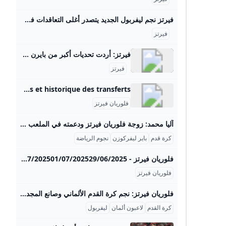
فيرتز نجم ليفربول الجديد يتصدر أغلى التعاقدات في تاريخ البريميرليغ رياضة الجزيرة نت تعاقد نادي ليفربول مع المهاجم الألماني فلوريان فيرتز قادما من باير ليفركوزن في صفقة قياسية بالنسبة للدوري الإنجليزي الممتاز قدرت بـ125 مليون يورو، ليصبح بذلك أغلى لاعب في تاريخ البريميرليغ. list of 2 itemslist 1 of 2 ساوثغيت وزيدان أبرز المرشحين لخلافة أموريم في اليونايتد list 2 of 2 توقف صفقة انتقال رودريغو من ريال مدريد لمانشستر سيتي بسبب تمسك “السيتيزنز” بسافينيو end of list- الألماني فلوريان فيرتز: من باير ليفركوزن إلى ليفربول (125 مليون يورو).
فيرتز
فيرتز: أردت تحديات أكبر من بايرن رياضة وكالة أنباء سرايا الإخبارية - حرية سقفها السماء سرايا - قال فلوريان فيرتز إنه قرر الانتقال إلى ليفربول من أجل خوض تحد أكبر، واصفا مغادرة … فيرتز: أردت تحديات أكبر من بايرن 25-08-2025 08:17 PM تعديل حجم الخط: سرايا - قال فلوريان فيرتز إنه قرر الانتقال إلى ليفربول من أجل خوض تحد أكبر، واصفا مغادرة ألمانيا واللعب في بلد آخر بأنه أكثر صعوبة.أضاف صانع الألعاب الألماني الذي انضم لليفربول هذا الصيف بصفقة قياسية قادما من باير ليفركوزن في تصريحات لمجلة (كيكر) الألمانية أنه تعمد خوض تحد أكبر، بعدما حاول نادي بايرن ميونخ كثيرا التعاقد معه خلال الصيف الجاري.
فيرتز
Statistiques de Florian Wirtz Soccerway Consultez le profil joueur de Florian Wirtz sur Soccerway. Statistiques de carrière, blessures et historique des transferts.
فلوريان فيرتز
آليا محمد: زوجة فلوريان فيرتز ودعمته في الملعب زوجة فلوريان فيرتز هي آليا محمد، وهي شخصية تحافظ على خصوصيتها رغم تزايد شهرتها. آليا هي مؤثرة ومدونة لديها جمهور متزايد على منصة تيك توك، حيث تمتلك حوالي 117 ألف متابع. وهي معروفة بجمالها اللافت الذي جذب الانتباه إلى جانب فيرتز. لم تُكشف الكثير من التفاصيل عن حياتها الشخصية، لكنها أصبحت معروفة لدى الجمهور بعد تأكيد علاقتهما في 2023 عندما تم رصدها مع فلوريان في المقصورة خلال مباراة فريق باير ليفركوزن ضد لايبزيغ، مما أثار العديد من الشائعات في ذلك الوقت.
كرة قدم
باير ليفركوزن
نجوم الرياضة
فلوريان فيرتز - 365Scores 05/08/202505/08/202501/08/202531/07/202526/07/202520/07/202502/09/202517/07/202501/07/202529/06/2025
فلوريان فيرتز
فلوريان فيرتز: نجم كرة القدم الألماني وصانع المجد في ليفربول فلوريان فيرتز (مواليد 3 مايو 2003) هو لاعب كرة قدم ألماني شهير يلعب كلاعب خط وسط مهاجم، يشغل حالياً مركزه في نادي ليفربول الإنجليزي والمنتخب الألماني الوطني. بدأ فيرتز مسيرته الكروية في أكاديمية نادي كولونيا عام 2010، حيث برز كمواهب شابة لفتت أنظار الأندية الكبرى بفضل أداءه المميز ورؤيته العالية في الملعب. في يناير 2020، انضم إلى نادي باير ليفركوزن الدمشقي حيث بدأ مسيرته الاحترافية، وشارك لأول مرة مع الفريق الأول في الدوري الألماني في مايو 2020 بعمر 17 عاماً، محطمًا أرقامًا قياسية كأصغر لاعب في النادي يشارك في الدوري.
كرة القدم
لاعبون ألمان
ليفربول