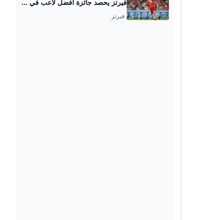
فيرتز يحصد جائزة أفضل لاعب في ألمانيا البوابة الإخبارية اليمنية.. موقع يهتم بالشأن اليمني في كافة المجالات.. يحرره صحفيون وإعلاميون متخصصين .. ويغطي اليمن والخليج والمنطقة العربية، ويتناول المال وال YNP ـ أعلنت مجلة “كيكر شبورتس” فوز فلوريان فيرتز لاعب خط وسط منتخب ألمانيا ونادي ليفربول الإنجليزي بجائزة أفضل لاعب كرة قدم في ألمانيا لهذا العام. الأخبار كشف أهداف غارات “اسرائيل” على صنعاء 29-08-2025 الأخبار إعلان من صنعاء بنوعية جديدة من الهجمات على “اسرائيل” 29-08-2025 الأخبار إقرار حكومي بفضيحة “كشف الاعاشة " 28-08-2025
فيرتز