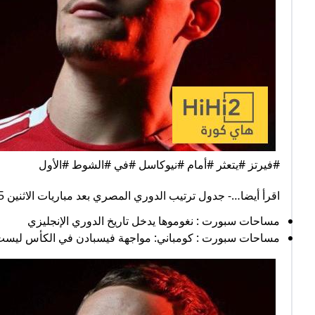
#فيرتز #يتعثر #أمام #نيوكاسل #في #الشوط #الأول
اقرأ أيضا…- جدول ترتيب الدوري المصري بعد مباريات الاثنين 25/ 8/ 2025
مساحات سبورت : نغوموها يدخل تاريخ الدوري الإنجليزي
مساحات سبورت : كومباني: مواجهة فيسبادن في الكأس ليست