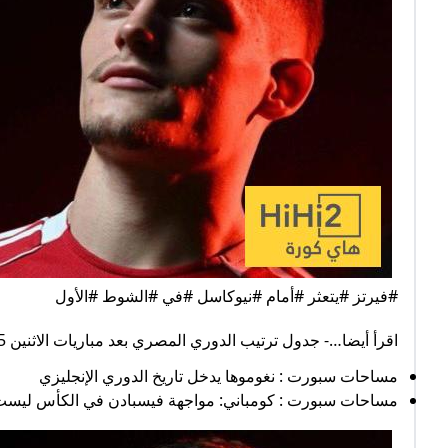
#فيرتز #يتعثر #أمام #نيوكاسل #في #الشوط #الأول
اقرأ أيضا…- جدول ترتيب الدوري المصري بعد مباريات الاثنين 25/ 8/ 2025
مساحات سبورت : نغوموها يدخل تاريخ الدوري الإنجليزي
مساحات سبورت : كومباني: مواجهة فيسبادن في الكأس ليست