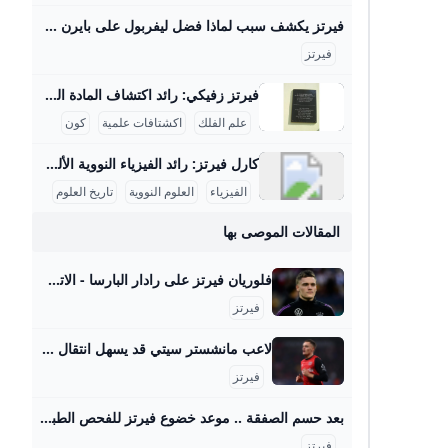
فيرتز يكشف سبب لماذا فضل ليفربول على بايرن ميونخ - بوابة السعودية نيوز يحاول الفريق بناء نفسه بشكل قوي ليكون قادراً على المنافسة على أعلى مستوى تحت قيادة المدرب آرني سلوت وقد أظهر الفريق أداءً مميزاً في سوق الانتقالات هذا الصيف، انتقال اللاعب إلى ليفربول يمثل تحدياً كبيراً بالنسبة له، حيث قال: “لقد كانت خطوة أصعب أن أترك هذا المحيط وأذهب لبلد آخر مع كل ما يتضمنه من تغييرات وألعب في دوري جديد بأسلوب لعب مختلف”. اختيار واعٍ أضاف اللاعب: “لقد انتقلت لتحدي أكبر، تحدي اخترت خوضه بوعي من أجل أن أنجح وأصبح لاعباً أفضل , لقد اخترت الانتقال إلى ليفربول كقرار واعٍ بالنسبة لي كي أصبح أفضل”.
فيرتز
فيرتز زفيكي: رائد اكتشاف المادة المظلمة والنجوم النيوترونية يسرني تقديم مقال مفصل عن شخصية فريتز زفيكي وإسهاماته العلمية في علم الفلك: فريتز زفيكي: رائد اكتشاف المادة المظلمة والنجوم النيوترونية فريتز زفيكي (14 فبراير 1898 - 8 فبراير 1974) كان عالم فلك سويسري عمل معظم حياته في معهد كاليفورنيا للتكنولوجيا بالولايات المتحدة، وأحدث ثورة في فهمنا للكون من خلال أفكاره واكتشافاته الرائدة. تلقى تعليمه الثانوي في زيوريخ، ثم درس الرياضيات والفيزياء التجريبية بين 1917 و1925 على يد كبار العلماء أمثال أوجوست بيكارد وألبرت أينشتاين، مما أكسبه قاعدة علمية راسخة ساعدته في إرساء أسس علم الفلك الحديث.
علم الفلك
اكشتافات علمية
كون
كارل فيرتز: رائد الفيزياء النووية الألماني كيرل فيرتز هو عالم فيزياء نووية ألماني بارز وُلد في 24 أبريل 1910 في كولونيا وتوفي في 12 فبراير 1994. حصل على شهادة الدكتوراه في عام 1934 بعد دراسته الفيزياء والكيمياء والرياضيات في جامعات بون وفرايبورغ وبريسلّاو. درّس بعد ذلك كمساعد تدريس لوزير التعليم الألماني كارل فريدريش بونهوفر في جامعة لايبتزغ، وكان عضواً في رابطة المعلمين النازية خلال الفترة النازية في ألمانيا، رغم أنه لم يكن عضواً في الحزب النازي. مهنياً، تميز فيرتز بعمله في معهد كايزر فيلهلم للفيزياء في برلين منذ عام 1937، حيث عمل على تصميم المفاعلات النووية خلال الحرب العالمية الثانية، وبالأخص مفاعل الطبقات الأفقية، بالإضافة إلى قيادة قسم التجارب في المعهد الذي نقل إلى هيتشينجن لتجنب تأثير القصف الجوي في 1944.
الفيزياء
العلوم النووية
تاريخ العلوم
المقالات الموصى بها
فلوريان فيرتز على رادار البارسا - الاتحاد للأخبار نية الفريق «الكتالوني» تتجه نحو الانتظار إلى الميركاتو الصيفي بعد القادم للحصول على خدمات اللاعب «مجاناً». «جوهرة ليفركوزن» يشعل الصراع بين برشلونة والريال
فيرتز
لاعب مانشستر سيتي قد يسهل انتقال فلوريان فيرتز إلى ليفربول - بطولات كشفت تقارير صحفية أن أحد لاعبي فريق مانشستر سيتي قد يسهل تعاقد ليفربول مع اللاعب فلوريان فيرتز، من صفوف باير ليفركوزن، في موسم الانتقالات الصيفي لهذا العام. كتبعلياء محمدالثلاثاء 10 يونيو 2025 ,5:11 م اخر تحديث 10 يونيو 2025 ,5:20 م كشفت تقارير صحفية أن أحد لاعبي فريق مانشستر سيتي، قد يسهل تعاقد ليفربول مع فلوريان فيرتز، من صفوف باير ليفركوزن، في موسم الانتقالات الصيفي لهذا العام. كان ليفربول قد أعلن تعاقده مع اللاعب جيريمي فريمبونج والحارس الشاب أرمين بيتشي.
فيرتز
بعد حسم الصفقة .. موعد خضوع فيرتز للفحص الطبي في ليفربول - هاي كورة بعد حسم الصفقة .. موعد خضوع فيرتز للفحص الطبي في ليفربول احد اخبار كرة القدم على هاي كورة من قسم أخبار ليفربول . الدوري الانجليزي رومانو فلوريان فيرتز ليفربول عاجل: شاهد نتائج قرعة دوري ابطال اوروبا 2025 2025/08/28 - 7:36 مساءً البث المباشر لنتائج قرعة دوري الأبطال هذا الموسم 2025/08/28 - 3:25 مساءً خصوم برشلونة في دور المجموعات بدوري ابطال اوروبا 2025/08/28 - 7:45 مساءً رسميا: خصوم ريال مدريد في دور المجموعات بدوري ابطال اوروبا 2025/08/28 - 7:39 مساءً عرض خيالي من نيوكاسل لـ فيرمين لوبيز 2025/08/28 - 8:52 مساءً صور : فيرمين يغادر برفقة صديقته 2025/08/28 - 3:27 مساءً مشكلة قد تكلف برشلونة خسارة لقب دوري أبطال أوروبا 2025/08/28 - 7:15 مساءً بعد القرعة.
فيرتز