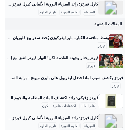
كارل فيرتز: رائد الفيزياء النووية الألماني كيرل فيرتز هو عالم فيزياء نووية ألماني بارز وُلد في 24 أبريل 1910 في كولونيا وتوفي في 12 فبراير 1994. حصل على شهادة الدكتوراه في عام 1934 بعد دراسته الفيزياء والكيمياء والرياضيات في جامعات بون وفرايبورغ وبريسلّاو. درّس بعد ذلك كمساعد تدريس لوزير التعليم الألماني كارل فريدريش بونهوفر في جامعة لايبتزغ، وكان عضواً في رابطة المعلمين النازية خلال الفترة النازية في ألمانيا، رغم أنه لم يكن عضواً في الحزب النازي. مهنياً، تميز فيرتز بعمله في معهد كايزر فيلهلم للفيزياء في برلين منذ عام 1937، حيث عمل على تصميم المفاعلات النووية خلال الحرب العالمية الثانية، وبالأخص مفاعل الطبقات الأفقية، بالإضافة إلى قيادة قسم التجارب في المعهد الذي نقل إلى هيتشينجن لتجنب تأثير القصف الجوي في 1944.
الفيزياء
العلوم النووية
تاريخ العلوم
المقالات الشعبية
وسط منافسة الكبار.. باير ليفركوزن يُحدد سعر بيع فلوريان فيرتز صحيفة الوطن حدد مسئولو نادي باير ليفركوزن الألماني سعر بيع فلوريان فيرتز، لاعب خط وسط الفريق الأول لكرة القدم بالنادي، في الميركاتو الصيفي المقبل، وذلك في ظل وجود منافسة مشتعلة بين كبار الأندية الأوروبية… {{ article.article_subtitle }} {{ authorName() }} {{ article.author_description }} {{ article.formatted_date }}epa11762162 Florian Wirtz of Leverkusen celebrates after scoring the 1-0 lead during the German Bundesliga soccer match between Bayer 04 Leverkusen and FC St. Pauli in Leverkusen, Germany, 07 December 2024.
فيرتز
فيرتز يختار وجهته القادمة لكن! النهار فيرتز اتفق مع إدارة بايرن ميونيخ الجريدة مواقعنا لبنان عربي بودكاست تسجيل الدخول اشترك - الرئيسية عيش لبنان اقتصاد وأعمال تحقيقات مقالات كتاب النهار آراء منبر كتاب النهار 29-08-2025 | 05:37 استعادة النظام السوري السجناء واللاجئين معاً مؤشّر لنية بناء دولة كتاب النهار 29-08-2025 | 05:30 أيّ رسائل مخفيّة لحراك “حزب الله” السياسي المكثّف؟ رياضة كرة قدم كرة سلة كرة مضرب رياضة ميكانيكية ألعاب قتالية الغولف رياضات أخرى رياضة 29-08-2025 | 06:25 شربل أبو خطار لـ"النهار": الرياضة دواء ومفتاح النجاح الدراسي رياضة 28-08-2025 | 17:06 ازدواج الجنسية… أزمة مستمرّة لنجوم كرة القدم
فيرتز
فيرتز يكشف سبب لماذا فضل ليفربول على بايرن ميونخ - بوابة السعودية نيوز يحاول الفريق بناء نفسه بشكل قوي ليكون قادراً على المنافسة على أعلى مستوى تحت قيادة المدرب آرني سلوت وقد أظهر الفريق أداءً مميزاً في سوق الانتقالات هذا الصيف، انتقال اللاعب إلى ليفربول يمثل تحدياً كبيراً بالنسبة له، حيث قال: “لقد كانت خطوة أصعب أن أترك هذا المحيط وأذهب لبلد آخر مع كل ما يتضمنه من تغييرات وألعب في دوري جديد بأسلوب لعب مختلف”. اختيار واعٍ أضاف اللاعب: “لقد انتقلت لتحدي أكبر، تحدي اخترت خوضه بوعي من أجل أن أنجح وأصبح لاعباً أفضل , لقد اخترت الانتقال إلى ليفربول كقرار واعٍ بالنسبة لي كي أصبح أفضل”.
فيرتز
فيرتز زفيكي: رائد اكتشاف المادة المظلمة والنجوم النيوترونية يسرني تقديم مقال مفصل عن شخصية فريتز زفيكي وإسهاماته العلمية في علم الفلك: فريتز زفيكي: رائد اكتشاف المادة المظلمة والنجوم النيوترونية فريتز زفيكي (14 فبراير 1898 - 8 فبراير 1974) كان عالم فلك سويسري عمل معظم حياته في معهد كاليفورنيا للتكنولوجيا بالولايات المتحدة، وأحدث ثورة في فهمنا للكون من خلال أفكاره واكتشافاته الرائدة. تلقى تعليمه الثانوي في زيوريخ، ثم درس الرياضيات والفيزياء التجريبية بين 1917 و1925 على يد كبار العلماء أمثال أوجوست بيكارد وألبرت أينشتاين، مما أكسبه قاعدة علمية راسخة ساعدته في إرساء أسس علم الفلك الحديث.
علم الفلك
اكشتافات علمية
كون
كارل فيرتز: رائد الفيزياء النووية الألماني كيرل فيرتز هو عالم فيزياء نووية ألماني بارز وُلد في 24 أبريل 1910 في كولونيا وتوفي في 12 فبراير 1994. حصل على شهادة الدكتوراه في عام 1934 بعد دراسته الفيزياء والكيمياء والرياضيات في جامعات بون وفرايبورغ وبريسلّاو. درّس بعد ذلك كمساعد تدريس لوزير التعليم الألماني كارل فريدريش بونهوفر في جامعة لايبتزغ، وكان عضواً في رابطة المعلمين النازية خلال الفترة النازية في ألمانيا، رغم أنه لم يكن عضواً في الحزب النازي. مهنياً، تميز فيرتز بعمله في معهد كايزر فيلهلم للفيزياء في برلين منذ عام 1937، حيث عمل على تصميم المفاعلات النووية خلال الحرب العالمية الثانية، وبالأخص مفاعل الطبقات الأفقية، بالإضافة إلى قيادة قسم التجارب في المعهد الذي نقل إلى هيتشينجن لتجنب تأثير القصف الجوي في 1944.
الفيزياء
العلوم النووية
تاريخ العلوم