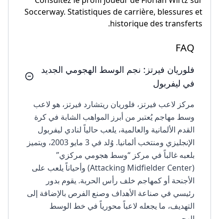
Consultez le profil joueur de Florian Wirtz sur
Soccerway. Statistiques de carrière, blessures et
historique des transferts.
FAQ
فلوريان فيرتز: نجم الوسط الهجومي الجديد
في ليفربول
مركز لاعب فيرتز، فلوريان ريتشارد فيرتز، هو لاعب
وسط مهاجم يُعتبر من أبرز المواهب الشابة في كرة
القدم الألمانية والعالمية، يلعب حالياً لنادي ليفربول
الإنجليزي ومنتخب ألمانيا. وُلد في 3 مايو 2003، ويتميز
بلعبه غالباً في مركز “وسط هجومي مركزي”
(Attacking Midfielder Center) وأحياناً يلعب على
الأجنحة أو كمهاجم خلف رأس الحربة. يقوم بدور
رئيسي في صناعة الأهداف وصنع الفرص بالإضافة إلى
التهديف، ما يجعله لاعباً محورياً في خط الوسط
الهجومي.