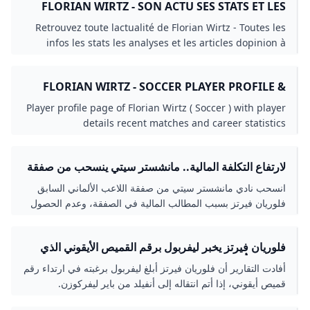
FLORIAN WIRTZ - SON ACTU SES STATS ET LES
DERNIÈRE INFOS - 90MIN
Retrouvez toute lactualité de Florian Wirtz - Toutes les
infos les stats les analyses et les articles dopinion à
retrouver sur 90min.com
FLORIAN WIRTZ - SOCCER PLAYER PROFILE &
CAREER STATISTICS - GLOBAL SPORTS ARCHIVE
Player profile page of Florian Wirtz ( Soccer ) with player
details recent matches and career statistics
لارتفاع التكلفة المالية.. مانشستر سيتي ينسحب من صفقة
فلوريان فيرتز صحيفة الوطن
انسحب نادي مانشستر سيتي من صفقة اللاعب الألماني السابق
فلوريان فيرتز بسبب المطالب المالية في الصفقة، وعدم الحصول
على موافقة اللاعب بعد دخول ليفربول وبايرن ميونخ في خط
المفاوضات. وكشفت صحيفة كيكر...
فلوريان فيرتز يخبر ليفربول برقم القميص الأيقوني الذي
يريده إذا أُنجزت صفقة انتقاله بقيمة 150 مليون يورو من
أفادت التقارير أن فلوريان فيرتز أبلغ ليفربول برغبته في ارتداء رقم
باير ليفركوزن العربية GOAL.COM
قميص أيقوني، إذا أتم انتقاله إلى أنفيلد من باير ليفركوزن.