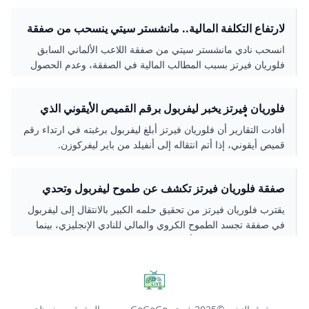
لارتفاع التكلفة المالية.. مانشستر سيتي ينسحب من صفقة
فلوريان فيرتز صحيفة الوطن
انسحب نادي مانشستر سيتي من صفقة اللاعب الألماني السابق
فلوريان فيرتز بسبب المطالب المالية في الصفقة، وعدم الحصول
على موافقة اللاعب بعد دخول ليفربول وبايرن ميونخ في خط
المفاوضات. وكشفت صحيفة كيكر...
فلوريان فيرتز يخبر ليفربول برقم القميص الأيقوني الذي
يريده إذا أُنجزت صفقة انتقاله بقيمة 150 مليون يورو من
أفادت التقارير أن فلوريان فيرتز أبلغ ليفربول برغبته في ارتداء رقم
باير ليفركوزن العربية GOAL.COM
قميص أيقوني، إذا أتم انتقاله إلى أنفيلد من باير ليفركوزن.
صفقة فلوريان فيرتز تكشف عن طموح ليفربول وتحدي
آرني سلوت
يقترب فلوريان فيرتز من تحقيق حلمه الكبير بالانتقال إلى ليفربول
في صفقة تجسد الطموح الكروي والمالي للنادي الإنجليزي، بينما
يبتعد عن تقليد النجوم الألمانيين بالانضمام إلى بايرن ميونيخ في
خطوة تفتح فصلاً جديداً في مسيرته.