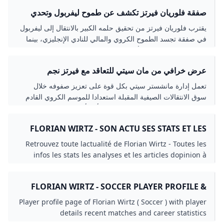
صفقة فلوريان فيرتز تكشف عن طموح ليفربول وتحدي
آرني سلوت
يقترب فلوريان فيرتز من تحقيق حلمه الكبير بالانتقال إلى ليفربول
في صفقة تجسد الطموح الكروي والمالي للنادي الإنجليزي، بينما
يبتعد عن تقليد النجوم الألمانيين بالانضمام إلى بايرن ميونيخ في
خطوة تفتح فصلاً جديداً في مسيرته.
عرض خرافي من مان سيتي للتعاقد مع فيرتز نجم
ليفركوزن رياضة الجزيرة نت
تعمل إدارة مانشستر سيتي بكل قوة على تعزيز صفوفه خلال
سوق الانتقالات الصيفية المقبلة استعدادا للموسم الكروي القادم
2025-2026، إذ تقترب من التعاقد مع أحد أبرز نجوم الدوري
الألماني وفق تقارير بريطانية.
FLORIAN WIRTZ - SON ACTU SES STATS ET LES
DERNIÈRE INFOS - 90MIN
Retrouvez toute lactualité de Florian Wirtz - Toutes les
infos les stats les analyses et les articles dopinion à
retrouver sur 90min.com
FLORIAN WIRTZ - SOCCER PLAYER PROFILE &
CAREER STATISTICS - GLOBAL SPORTS ARCHIVE
Player profile page of Florian Wirtz ( Soccer ) with player
details recent matches and career statistics