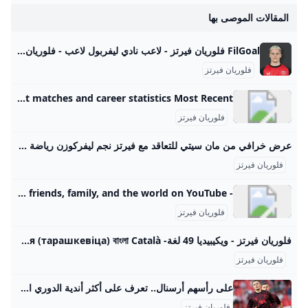
المقالات الموصى بها
FilGoal فلوريان فيرتز - لاعب نادي ليفربول لاعب - فلوريان فيرتز - نادي ليفربول - دولة ألمانيا الرئيسية أخبار مباريات ميركاتو فانتازي في الجول مسابقة التوقعات فيديوهات عدسات آراء حرة ركن الألعاب الدوري المصري الدوري الإنجليزي الممتاز الدوري الإسباني الدوري الإيطالي الدوري الفرنسي الدوري الألماني الدوري السعودي للمحترفين دوري أبطال إفريقيا كأس الكونفدرالية دوري أبطال أوروبا كل البطولات الكرة المصرية الدوري المصري الكرة الأوروبية الكرة الإفريقية منتخب مصر سعودي في الجول الدوري الإنجليزي الدوري الإسباني دوري أبطال أوروبا
فلوريان فيرتز
Florian Wirtz - Soccer player profile & career statistics - Global Sports Archive Player profile page of Florian Wirtz ( Soccer ) with player details, recent matches and career statistics Most Recentالدوري الإنجليزي 2025/2026الدرع الخيرية 2025دوري الامم الاوروبية 2024/2025 الدوري الألماني 2024/2025 كأس السوبر الألماني 2024كأس الاتحاد الالماني 2024/2025دوري أبطال أوروبا 2024/2025 بطولة أمم أوروبا 2024 ألمانيامباريات دولية ودية 2024الدوري الألماني 2023/2024 كأس الاتحاد الالماني 2023/2024الدوري الأوروبي 2023/2024مباريات دولية ودية 2023 الدوري الألماني 2022/2023 الدوري الأوروبي 2022/2023 الدوري الألماني 2021/2022 كأس الاتحاد الالماني 2021/2022الدوري الأوروبي 2021/2022تصفيات كأس العالم 2022 قطربطولة أوروبا تحت 21 سنة 2021 المجر / سلوفينياالدوري الألماني 2020/2021 كأس الاتحاد الالماني 2020/2021الدوري الأوروبي 2020/2021الدوري الألماني 2019/2020 بوندسليغا لتحت الـ19 سنة 2019/2020بوندسليغا لتحت الـ17 سنة 2019/2020كأس الاتحاد الالماني 2019/2020الدوري الأوروبي 2019/2020تصفيات أوروبا تحت 21 سنة 2021 المجر / سلوفينياB-Junioren-Bundesliga 2018/2019
فلوريان فيرتز
عرض خرافي من مان سيتي للتعاقد مع فيرتز نجم ليفركوزن رياضة الجزيرة نت تعمل إدارة مانشستر سيتي بكل قوة على تعزيز صفوفه خلال سوق الانتقالات الصيفية المقبلة استعدادا للموسم الكروي القادم 2025-2026، إذ تقترب من التعاقد مع أحد أبرز نجوم الدوري الألماني وفق تقارير بريطانية. list of 2 itemslist 1 of 2 أغلى 10 صفقات في تاريخ كرة القدم بعد انتقال إيزاك إلى ليفربول list 2 of 2 يوم أخبر ريال مدريد بيدري نجم برشلونة بأنه لا يصلح للعب end of list
فلوريان فيرتز
- YouTube Enjoy the videos and music you love, upload original content, and share it all with friends, family, and the world on YouTube.
فلوريان فيرتز
فلوريان فيرتز - ويكيبيديا 49 لغة- Беларуская (тарашкевіца) বাংলা Català کوردی Čeština Dansk Deutsch Ελληνικά English Esperanto Español
فلوريان فيرتز
على رأسهم أرسنال.. تعرف على أكثر أندية الدوري الإنجليزي إنفاقًا يسوق الانتقالات 2025 شهد سوق الانتقالات الصيفية في الدوري الإنجليزي منافسة قوية بين الأندية، حيث سجل ليفربول صفقات قياسية، بينما تصدر أرسنال قائمة الأندية الأكثر إنفاقًا صافيًا. الرئيسية رياضة على رأسهم أرسنال.. تعرف على أكثر أندية الدوري الإنجليزي إنفاقًا يسوق الانتقالات 2025 على رأسهم أرسنال.. تعرف على أكثر أندية الدوري الإنجليزي إنفاقًا يسوق الانتقالات 2025 رياضةمصطفى سيد 02 سبتمبر 2025 فلوريان فيرتز \ المصدر | AFP انتهت سوق الانتقالات الصيفية في الدوري الإنجليزي الممتاز لعام 2025 بعدما شهدت منافسة شرسة بين الأندية التي سعت لتعزيز صفوفها.
فلوريان فيرتز