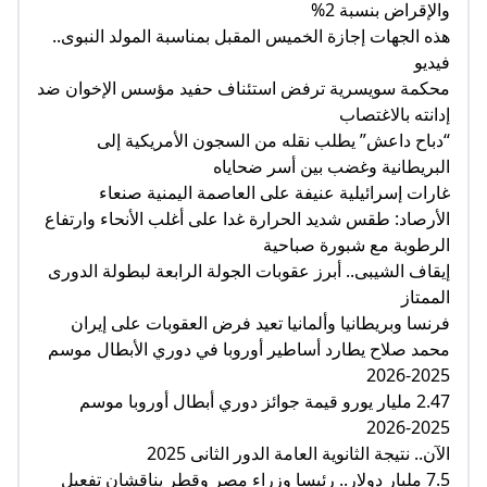
والإقراض بنسبة 2%
هذه الجهات إجازة الخميس المقبل بمناسبة المولد النبوى..
فيديو
محكمة سويسرية ترفض استئناف حفيد مؤسس الإخوان ضد
إدانته بالاغتصاب
“دباح داعش” يطلب نقله من السجون الأمريكية إلى
البريطانية وغضب بين أسر ضحاياه
غارات إسرائيلية عنيفة على العاصمة اليمنية صنعاء
الأرصاد: طقس شديد الحرارة غدا على أغلب الأنحاء وارتفاع
الرطوبة مع شبورة صباحية
إيقاف الشيبى.. أبرز عقوبات الجولة الرابعة لبطولة الدورى
الممتاز
فرنسا وبريطانيا وألمانيا تعيد فرض العقوبات على إيران
محمد صلاح يطارد أساطير أوروبا في دوري الأبطال موسم
2025-2026
2.47 مليار يورو قيمة جوائز دوري أبطال أوروبا موسم
2025-2026
الآن.. نتيجة الثانوية العامة الدور الثانى 2025
7.5 مليار دولار.. رئيسا وزراء مصر وقطر يناقشان تفعيل