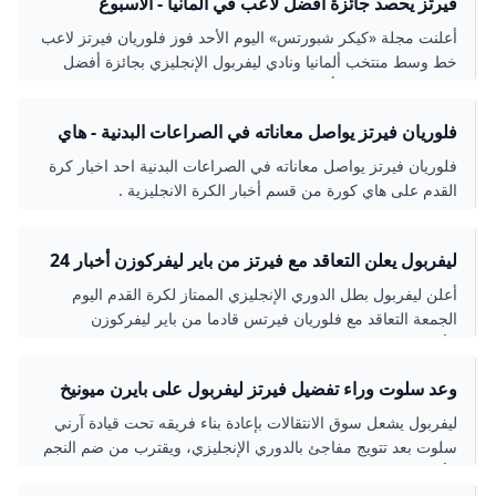
فيرتز يحصد جائزة أفضل لاعب في ألمانيا - الأسبوع
أعلنت مجلة «كيكر شبورتس» اليوم الأحد فوز فلوريان فيرتز لاعب
خط وسط منتخب ألمانيا ونادي ليفربول الإنجليزي بجائزة أفضل
لاعب كرة قدم في ألمانيا لهذا العام. وحصل فيرتز على 191…
فلوريان فيرتز يواصل معاناته في الصراعات البدنية - هاي
كورة
فلوريان فيرتز يواصل معاناته في الصراعات البدنية احد اخبار كرة
القدم على هاي كورة من قسم أخبار الكرة الانجليزية .
ليفربول يعلن التعاقد مع فيرتز من باير ليفركوزن أخبار 24
أعلن ليفربول بطل الدوري الإنجليزي الممتاز لكرة القدم اليوم
الجمعة التعاقد مع فلوريان فيرتس قادما من باير ليفركوزن
الألماني.
وعد سلوت وراء تفضيل فيرتز ليفربول على بايرن ميونيخ
ليفربول يشعل سوق الانتقالات بإعادة بناء فريقه تحت قيادة آرني
سلوت بعد تتويج مفاجئ بالدوري الإنجليزي، ويقترب من ضم النجم
الألماني فيرتز بعد حسم صفقة فريمبونغ، في خطوة تعزز مشروع
ليفربول 2.0 المستقبلي بقوة.