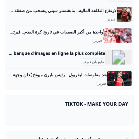
لارتفاع التكلفة المالية.. مانشستر سيتي ينسحب من صفقة فلوريان فيرتز صحيفة الوطن انسحب نادي مانشستر سيتي من صفقة اللاعب الألماني السابق فلوريان فيرتز بسبب المطالب المالية في الصفقة، وعدم الحصول على موافقة اللاعب بعد دخول ليفربول وبايرن ميونخ في خط المفاوضات. وكشفت صحيفة كيكر… {{ article.article_subtitle }} {{ authorName() }} {{ article.author_description }} {{ article.formatted_date }}epa11762162 Florian Wirtz of Leverkusen celebrates after scoring the 1-0 lead during the German Bundesliga soccer match between Bayer 04 Leverkusen and FC St. Pauli in Leverkusen, Germany, 07 December 2024.
فيرتز
واحدة من أكبر الصفقات في تاريخ كرة القدم.. فيرتز إلى ليفربول بـ 150 مليون يورو - اليوم السابع أنهى نادي ليفربول الإنجليزي مفاوضاته الطويلة مع باير ليفركوزن بنجاح وتمكن من الحصول على توقيع النجم الألماني فلوريان فيرتز في صفقة هي الأضخم في تاريخ الريدز. واحدة من أكبر الصفقات في تاريخ كرة القدم.. فيرتز إلى ليفربول بـ 150 مليون يورو الأربعاء، 11 يونيو 2025 01:57 م ليفربول بايرليفركوزن ليفركوزن الدوري الالماني الدوري الانجليزي اخبار ليفربول اخبار محمد صلاح محمد صلاح قرعة دوري أبطال أوروبا .. ليفربول يواجه الريال وإنتر وأتلتيكو مدريد هل تعطل مصر مساعدات غزة؟ الإيكونوميست تجيب وتفضح أكاذيب الاحتلال والإخوان البنك المركزى يقرر خفض أسعار الفائدة على الإيداع والإقراض بنسبة 2% هذه الجهات إجازة الخميس المقبل بمناسبة المولد النبوى.
فيرتز
Getty Images Getty Images France. Découvrez des images libres de droits en haute résolution, photos éditoriales, cliparts vectoriels, clips vidéo et des titres de musique sous licence dans la banque d’images en ligne la plus complète.
فلوريان فيرتز
بعد مفاوضات ليفربول.. رئيس بايرن ميونخ يُعلن وجهة فيرتز المقبلة - بطولات تتزايد الأنباء بشأن مستقبل فلوريان فيرتز، لاعب باير ليفركوزن الألماني، والذي يعد محل اهتمام لعدة أندية أوروبية، بما في ذلك ليفربول الإنجليزي، وبايرن ميونخ، وكشف رئيس الفريق البافاري عن الوجهة المقبلة للاعب في ظل المفاوضات من عدة أندية. كتبهدير أمينالسبت 24 مايو 2025 ,6:00 م اخر تحديث 24 مايو 2025 ,6:12 م تتزايد الأنباء بشأن مستقبل فلوريان فيرتز، لاعب باير ليفركوزن الألماني، والذي يعد محل اهتمام لعدة أندية أوروبية، بما في ذلك ليفربول الإنجليزي وبايرن ميونخ، وكشف رئيس الفريق البافاري عن الوجهة المقبلة للاعب في ظل المفاوضات من عدة أندية.
فيرتز
TIKTOK - MAKE YOUR DAY