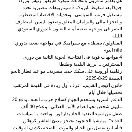
هل يغامر ماكرون بانتخابات مبكرة أم يعيّن رئيس وزراء
جديدًا بعد سقوط بايرو؟.. 3 سيناريوهات مصيرية تحدد
مستقبل فرنسا السياسى.. وتحديات الاقتصاد المضطرب
والعجز المالى والبرلمان المعلق وصعود اليمين المتطرف
النصر فى مواجهة صعبة أمام التعاون بالدوري السعودي
الليلة
المقاولون يصطدم مع سيراميكا في مواجهة صعبة بدوري
nile اليوم
4 مواجهات قوية فى افتتاحية الجولة الثانية من دورى
المحترفين .. أبرزها البلدية وطنطا
رفاهية أوروبية على سكك حديد مصرية.. مواعيد قطار تالجو
الجمعة 29-8-2025
قانون الإيجار القديم.. اعرف أول زيادة فى القيمة المرتقب
تحصيلها خلال أيام
الدعم السريع يستخدم الجوع كسلاح حرب.. العنف يدفع 20
مليون شخص نحو انعدام الأمن الغذائى.. وعلاج 40 ألف
طفل من سوء التغذية الحاد بدارفور.. وباحث بـ"سياسات
الغذاء": ميليشيا الجنجويد تحتجز مدنىّ الفاشر كرهائن
6 أسابيع تفصل بين الحياة والموت.. الصحة تكشف التوقيت