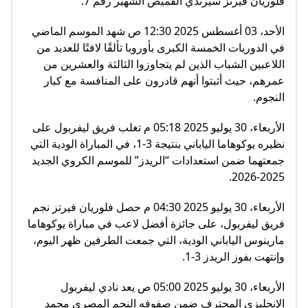
فلوريان فيرتز سيرتدي القميص الشهير رقم 7.
الأحد، 03 أغسطس 2025 12:30 ص شهد الموسم الماضي
في الدوريات الخمسة الكبرى بأوروبا تألقًا لافتًا للعديد من
اللاعبين الشباب الذين لم يتجاوزوا الثالثة والعشرين من
عمرهم، حيث أثبتوا أنهم قادرون على المنافسة مع كبار
النجوم.
الأربعاء، 30 يوليو 2025 05:18 م تغلب فريق ليفربول على
نظيره يوكوهاما الياباني بنتيجة 3-1، في المباراة الودية التي
جمعتهما ضمن استعدادات “الريدز” للموسم الكروي الجديد
2025-2026.
الأربعاء، 30 يوليو 2025 04:30 م حصل فلوريان فيرتز نجم
فريق ليفربول، على جائزة أفضل لاعب في مباراة يوكوهاما
مارينوس الياباني الودية، التي جمعت الطرفين ظهر اليوم،
وإنتهت بفوز الريدز 3-1.
الأربعاء، 30 يوليو 2025 05:00 ص يعد نادي ليفربول
الإنجليزي المحترف ضمن صفوفه النجم المصري محمد