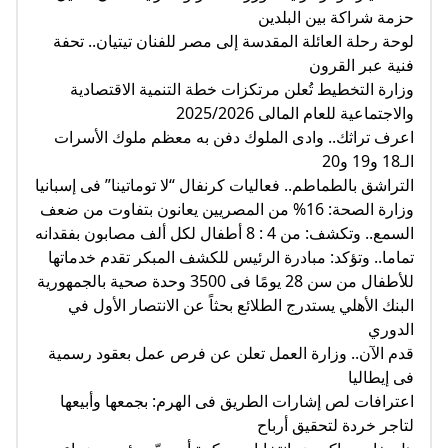
حزمة شراكة بين البلدين
لوحة رحلة العائلة المقدسة إلى مصر للفنان تيتيان.. تحفة
فنية عبر القرون
وزارة التخطيط تُعلن مرتكزات خطة التنمية الاقتصادية
والاجتماعية للعام المالى 2025/2026
اعرف تراثك.. وادى الملوك دفن به معظم ملوك الأسرات
الـ18 و19 و20
التراشق بالطماطم.. فعاليات كرنفال “لا توماتينا” فى إسبانيا
وزارة الصحة: 16% من المصريين يعانون بتفاوت من ضعف
السمع.. وتكشف: من 4 : 8 أطفال لكل ألف مصابون بفقدانه
تماما.. وتؤكد: مبادرة الرئيس للكشف المبكر تقدم خدماتها
للأطفال من سن 28 يومًا فى 3500 وحدة صحية بالجمهورية
البنك الأهلي يستدرج الطلائع بحثاً عن الانتصار الأول في
الدوري
قدم الآن.. وزارة العمل تعلن عن فرص عمل بعقود رسمية
فى إيطاليا
اعترافات لص إشارات الطريق فى الهرم: بجمعها وأبيعها
لتاجر خردة لتحقيق أرباح