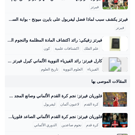
فيرتز
فيرتز يكشف سبب لماذا فضل ليفربول على بايرن ميونخ - بوابة السعودية نيوز يحاول الفريق بناء نفسه بشكل قوي ليكون قادراً على المنافسة على أعلى مستوى تحت قيادة المدرب آرني سلوت وقد أظهر الفريق أداءً مميزاً في سوق الانتقالات هذا الصيف، انتقال اللاعب إلى ليفربول يمثل تحدياً كبيراً بالنسبة له، حيث قال: “لقد كانت خطوة أصعب أن أترك هذا المحيط وأذهب لبلد آخر مع كل ما يتضمنه من تغييرات وألعب في دوري جديد بأسلوب لعب مختلف”. اختيار واعٍ أضاف اللاعب: “لقد انتقلت لتحدي أكبر، تحدي اخترت خوضه بوعي من أجل أن أنجح وأصبح لاعباً أفضل , لقد اخترت الانتقال إلى ليفربول كقرار واعٍ بالنسبة لي كي أصبح أفضل”.
فيرتز
فيرتز زفيكي: رائد اكتشاف المادة المظلمة والنجوم النيوترونية يسرني تقديم مقال مفصل عن شخصية فريتز زفيكي وإسهاماته العلمية في علم الفلك: فريتز زفيكي: رائد اكتشاف المادة المظلمة والنجوم النيوترونية فريتز زفيكي (14 فبراير 1898 - 8 فبراير 1974) كان عالم فلك سويسري عمل معظم حياته في معهد كاليفورنيا للتكنولوجيا بالولايات المتحدة، وأحدث ثورة في فهمنا للكون من خلال أفكاره واكتشافاته الرائدة. تلقى تعليمه الثانوي في زيوريخ، ثم درس الرياضيات والفيزياء التجريبية بين 1917 و1925 على يد كبار العلماء أمثال أوجوست بيكارد وألبرت أينشتاين، مما أكسبه قاعدة علمية راسخة ساعدته في إرساء أسس علم الفلك الحديث.
علم الفلك
اكشتافات علمية
كون
كارل فيرتز: رائد الفيزياء النووية الألماني كيرل فيرتز هو عالم فيزياء نووية ألماني بارز وُلد في 24 أبريل 1910 في كولونيا وتوفي في 12 فبراير 1994. حصل على شهادة الدكتوراه في عام 1934 بعد دراسته الفيزياء والكيمياء والرياضيات في جامعات بون وفرايبورغ وبريسلّاو. درّس بعد ذلك كمساعد تدريس لوزير التعليم الألماني كارل فريدريش بونهوفر في جامعة لايبتزغ، وكان عضواً في رابطة المعلمين النازية خلال الفترة النازية في ألمانيا، رغم أنه لم يكن عضواً في الحزب النازي. مهنياً، تميز فيرتز بعمله في معهد كايزر فيلهلم للفيزياء في برلين منذ عام 1937، حيث عمل على تصميم المفاعلات النووية خلال الحرب العالمية الثانية، وبالأخص مفاعل الطبقات الأفقية، بالإضافة إلى قيادة قسم التجارب في المعهد الذي نقل إلى هيتشينجن لتجنب تأثير القصف الجوي في 1944.
الفيزياء
العلوم النووية
تاريخ العلوم
المقالات الموصى بها
فلوريان فيرتز: نجم كرة القدم الألماني وصانع المجد في ليفربول فلوريان فيرتز (مواليد 3 مايو 2003) هو لاعب كرة قدم ألماني شهير يلعب كلاعب خط وسط مهاجم، يشغل حالياً مركزه في نادي ليفربول الإنجليزي والمنتخب الألماني الوطني. بدأ فيرتز مسيرته الكروية في أكاديمية نادي كولونيا عام 2010، حيث برز كمواهب شابة لفتت أنظار الأندية الكبرى بفضل أداءه المميز ورؤيته العالية في الملعب. في يناير 2020، انضم إلى نادي باير ليفركوزن الدمشقي حيث بدأ مسيرته الاحترافية، وشارك لأول مرة مع الفريق الأول في الدوري الألماني في مايو 2020 بعمر 17 عاماً، محطمًا أرقامًا قياسية كأصغر لاعب في النادي يشارك في الدوري.
كرة القدم
لاعبون ألمان
ليفربول
فلوريان فيرتز: نجم كرة القدم الألماني الصاعد فلوريان فيرتز هو لاعب كرة قدم ألماني وُلد في 3 مايو 2003 في مدينة بولهايم بألمانيا، ويعتبر من ألمع النجوم الشباب في كرة القدم الأوروبية والعالمية. بدأ مسيرته مع نادي كولن في 2010 ضمن فرق الشباب، وانتقل لاحقاً إلى باير ليفركوزن في يناير 2020، حيث أظهر قدرات مذهلة منذ بداية ظهوره الاحترافي. قدم فيرتز أول مباراة له في الدوري الألماني في 18 مايو 2020 بعمر 17 عامًا و15 يومًا، محطماً الرقم القياسي كأصغر لاعب من ليفركوزن يشارك مع الفريق الأول.
كرة قدم
نجوم صاعدين
الدوري الألماني