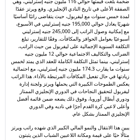
ضخمة بلغت قيمتها حوالي 116 مليون جنيه إسترليني، وهي
الصفقة الأعلى في تاريخ النادي الإنجليزي. وقع ويرتز عقدًا
لمدة خمس سنوات مع ليفربول، حيث يتقاضى راتبًا أساسيًا
شهريًا يعادل حوالي 195,000 جنيه إسترليني في الأسبوع،
مع إمكانية وصول الراتب إلى 245,000 جنيه إسترليني
أسبوعيًا بعوامل الحوافز والمكافآت. وفقًا للتقارير، تبلغ
التكلفة السنوية الإجمالية على ليفربول من حيث الراتب،
الضرائب والتكاليف الاجتماعية حوالي 12 مليون جنيه
إسترليني، بينما تمثل التكلفة الكاملة للعقد الذي يمتد لخمس
سنوات ما يقارب 174.3 مليون جنيه إسترليني، مع احتمالية
زيادتها في حال تفعيل المكافآت المرتبطة بالأداء. هذا الراتب
يعكس الطموحات الكبيرة التي يحملها ويرتز ولجنة إدارة
ليفربول لتحقيق النجاحات في الدوري الإنجليزي الممتاز
ودوري أبطال أوروبا، وفوق ذلك يضعه ضمن قائمة أفضل
وأعلى لاعبي كرة القدم أجرًا في ناديه وفي الدوري
الإنجليزي الممتاز بشكل عام.
يبين هذا الانتقال والنمو المالي الكبير الذي شهده راتب ويرتز
مثالًا حيًا على قيمة ومكانة اللاعبين الشباب الذين يثبتون