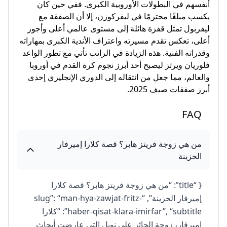
أنفسهم في البطولات الأوروبية الكبرى. ففي حين كان
يكسب مبلغًا محترمًا في ليفركوزن، إلا أن الصفقة مع
ليفربول تمثل قفزة هائلة إلى مستوى عالمي أعلى وأجور
أعلى، تعكس تقدم مسيرته واعتراف الأندية الكبرى بمهاراته
وقدراته الفنية. هذه الزيادة في الراتب تأتي مع تطور الواعد
فلوريان ويرتز ليصبح أحد أبرز نجوم كرة القدم في أوروبا
والعالم، مما جعل من انتقاله إلى الدوري الإنجليزي إحدى
أبرز صفقات صيف 2025.
FAQ
من هي زوجة فريتز هابر؟ قصة كلارا إميرفار
الحزينة
{ “title”: “من هي زوجة فريتز هابر؟ قصة كلارا
إميرفار الحزينة”, “slug”: “man-hya-zawjat-fritz-
haber-qisat-klara-imirfar”, “subtitle”: “كلارا
إميرفار، زوجة الحائز على نوبل التي عارضت أبحاث