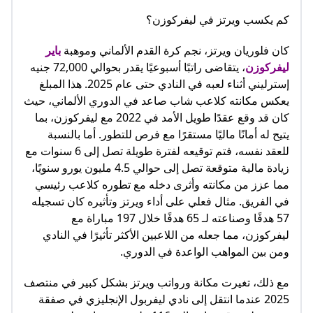
كم يكسب ويرتز في ليفركوزن؟
كان فلوريان ويرتز، نجم كرة القدم الألماني وموهبة
باير
ليفركوزن
، يتقاضى راتبًا أسبوعيًا يقدر بحوالي 72,000 جنيه
إسترليني أثناء لعبه في النادي حتى عام 2025. هذا المبلغ
يعكس مكانته كلاعب شاب صاعد في الدوري الألماني، حيث
كان قد وقع عقدًا طويل الأمد في 2022 مع ليفركوزن، بما
يتيح له أمانًا ماليًا مستقرًا مع فرص للتطور. أما بالنسبة
للعقد نفسه، فتم توقيعه لفترة طويلة تصل إلى 6 سنوات مع
زيادة مالية متوقعة تصل إلى حوالي 4.5 مليون يورو سنويًا،
مما عزز من مكانته وأثرى دخله مع تطوره كلاعب رئيسي
في الفريق. مثال فعلي على أداء ويرتز وتأثيره كان تسجيله
57 هدفًا وصناعته لـ 65 هدفًا خلال 197 مباراة مع
ليفركوزن، مما جعله من اللاعبين الأكثر تأثيرًا في النادي
ومن بين المواهب الواعدة في الدوري.
مع ذلك، تغيرت مكانة ورواتب ويرتز بشكل كبير في منتصف
2025 عندما انتقل إلى نادي ليفربول الإنجليزي في صفقة