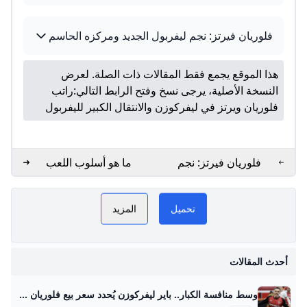
فلوريان فيرتز: نجم ليفربول الجديد ومركزه الحاسم
هذا الموقع يجمع فقط المقالات ذات الصلة. لعرض
النسخة الأصلية، يرجى نسخ وفتح الرابط التالي:
راتب
فلوريان ويرتز في ليفركوزن والانتقال الكبير لليفربول
فلوريان فيرتز: نجم
ما هو أسلوب اللعب
ليفربول الأكثر تكلفة في
الخاص بـ Wirtz؟
فيرتز GoGoGo
PLAY NOW
2025
تحميل
المزيد
فيرتز
ت
أحدث المقالات
وسط منافسة الكبار.. باير ليفركوزن يُحدد سعر بيع فلوريان فيرتز صحيفة الوطن حدد مسئولو نادي باير ليفركوزن الألماني سعر بيع فلوريان فيرتز، لاعب خط وسط الفريق الأول لكرة القدم بالنادي، في الميركاتو الصيفي المقبل، وذلك في ظل وجود منافسة مشتعلة بين كبار الأندية الأوروبية… {{ article.article_subtitle }} {{ authorName() }} {{ article.author_description }} {{ article.formatted_date }}epa11762162 Florian Wirtz of Leverkusen celebrates after scoring the 1-0 lead during the German Bundesliga soccer match between Bayer 04 Leverkusen and FC St. Pauli in Leverkusen, Germany, 07 December 2024.