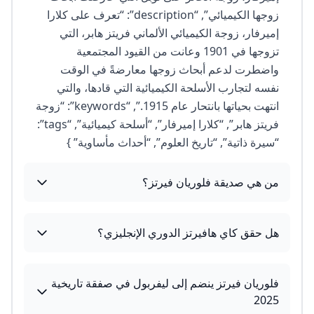
زوجها الكيميائي”, “description”: “تعرف على كلارا
إميرفار، زوجة الكيميائي الألماني فريتز هابر، التي
تزوجها في 1901 وعانت من القيود المجتمعية
واضطرت لدعم أبحاث زوجها معارضةً في الوقت
نفسه لتجارب الأسلحة الكيميائية التي قادها، والتي
انتهت بحياتها بانتحار عام 1915.”, “keywords”: “زوجة
فريتز هابر”, “كلارا إميرفار”, “أسلحة كيميائية”, “tags”:
“سيرة ذاتية”, “تاريخ العلوم”, “أحداث مأساوية” }
من هي صديقة فلوريان فيرتز؟
هل حقق كاي هافيرتز الدوري الإنجليزي؟
فلوريان فيرتز ينضم إلى ليفربول في صفقة تاريخية
2025