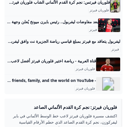
فلوريان فيرتس: نجم كرة القدم الألماني الشاب فلوريان فيرتس هو لاعب كرة قدم ألماني صاعد يتألق في الدوري الألماني ويشكل مستقبل المنتخب. 15.05.20250182 يعتبر فلوريان فيرتس (Florian Wirtz) واحدًا من أكثر اللاعبين الشباب الذين يثيرون الإعجاب في عالم كرة القدم الأوروبية. وُلد في 3 مايو 2003 في كولونيا، ألمانيا، وقد حظي بسمعة كبيرة في السنوات الأخيرة بفضل موهبته الفائقة وأدائه المتميز في دوري البوندسليغا. النشأة والمسيرة الرياضية بدأ فيرتس مسيرته الكروية في أكاديمية نادي كولونيا، حيث أظهر مهاراته الاستثنائية منذ الصغر.
فلوريان فيرتز
بعد مفاوضات ليفربول.. رئيس بايرن ميونخ يُعلن وجهة فيرتز المقبلة - بطولات تتزايد الأنباء بشأن مستقبل فلوريان فيرتز، لاعب باير ليفركوزن الألماني، والذي يعد محل اهتمام لعدة أندية أوروبية، بما في ذلك ليفربول الإنجليزي، وبايرن ميونخ، وكشف رئيس الفريق البافاري عن الوجهة المقبلة للاعب في ظل المفاوضات من عدة أندية. كتبهدير أمينالسبت 24 مايو 2025 ,6:00 م اخر تحديث 24 مايو 2025 ,6:12 م تتزايد الأنباء بشأن مستقبل فلوريان فيرتز، لاعب باير ليفركوزن الألماني، والذي يعد محل اهتمام لعدة أندية أوروبية، بما في ذلك ليفربول الإنجليزي وبايرن ميونخ، وكشف رئيس الفريق البافاري عن الوجهة المقبلة للاعب في ظل المفاوضات من عدة أندية.
فيرتز
ليفربول يتعاقد مع فيرتز بمبلغ قياسي رياضة الجزيرة نت وافق ليفربول على دفع مبلغ قياسي بالنسبة للنادي، يصل إلى 158 مليون دولار، للتعاقد مع فلوريان فيرتز، بعدما وافق باير ليفركوزن الألماني أخيرا على العرض الذي قدمه “الليفر” الإنجليزي. list of 2 itemslist 1 of 2 ساوثغيت وزيدان أبرز المرشحين لخلافة أموريم في اليونايتد list 2 of 2 توقف صفقة انتقال رودريغو من ريال مدريد لمانشستر سيتي بسبب تمسك “السيتيزنز” بسافينيو end of list
فيرتز
قناة العربية - رياضة اختير فلوريان فيرتز أفضل لاعب ألماني للعام …. اختير لاعب الوسط الهجومي فلوريان فيرتز، المنتقل هذا الصيف من باير ليفركوزن إلى
فلوريان فيرتز
- YouTube Enjoy the videos and music you love, upload original content, and share it all with friends, family, and the world on YouTube.
فلوريان فيرتز
فلوريان فيرتز: نجم كرة القدم الألماني الصاعد
اكتشف مسيرة فلوريان فيرتز لاعب خط الوسط الألماني في باير
ليفركوزن، نجم كرة القدم الصاعد الذي حطم الأرقام القياسية