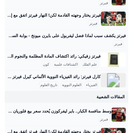
فيرتز
فيرتز يختار وجهته القادمة لكن! النهار فيرتز اتفق مع إدارة بايرن ميونيخ الجريدة مواقعنا لبنان عربي بودكاست تسجيل الدخول اشترك - الرئيسية عيش لبنان اقتصاد وأعمال تحقيقات مقالات كتاب النهار آراء منبر كتاب النهار 29-08-2025 | 05:37 استعادة النظام السوري السجناء واللاجئين معاً مؤشّر لنية بناء دولة كتاب النهار 29-08-2025 | 05:30 أيّ رسائل مخفيّة لحراك “حزب الله” السياسي المكثّف؟ رياضة كرة قدم كرة سلة كرة مضرب رياضة ميكانيكية ألعاب قتالية الغولف رياضات أخرى رياضة 29-08-2025 | 06:25 شربل أبو خطار لـ"النهار": الرياضة دواء ومفتاح النجاح الدراسي رياضة 28-08-2025 | 17:06 ازدواج الجنسية… أزمة مستمرّة لنجوم كرة القدم
فيرتز
فيرتز يكشف سبب لماذا فضل ليفربول على بايرن ميونخ - بوابة السعودية نيوز يحاول الفريق بناء نفسه بشكل قوي ليكون قادراً على المنافسة على أعلى مستوى تحت قيادة المدرب آرني سلوت وقد أظهر الفريق أداءً مميزاً في سوق الانتقالات هذا الصيف، انتقال اللاعب إلى ليفربول يمثل تحدياً كبيراً بالنسبة له، حيث قال: “لقد كانت خطوة أصعب أن أترك هذا المحيط وأذهب لبلد آخر مع كل ما يتضمنه من تغييرات وألعب في دوري جديد بأسلوب لعب مختلف”. اختيار واعٍ أضاف اللاعب: “لقد انتقلت لتحدي أكبر، تحدي اخترت خوضه بوعي من أجل أن أنجح وأصبح لاعباً أفضل , لقد اخترت الانتقال إلى ليفربول كقرار واعٍ بالنسبة لي كي أصبح أفضل”.
فيرتز
فيرتز زفيكي: رائد اكتشاف المادة المظلمة والنجوم النيوترونية يسرني تقديم مقال مفصل عن شخصية فريتز زفيكي وإسهاماته العلمية في علم الفلك: فريتز زفيكي: رائد اكتشاف المادة المظلمة والنجوم النيوترونية فريتز زفيكي (14 فبراير 1898 - 8 فبراير 1974) كان عالم فلك سويسري عمل معظم حياته في معهد كاليفورنيا للتكنولوجيا بالولايات المتحدة، وأحدث ثورة في فهمنا للكون من خلال أفكاره واكتشافاته الرائدة. تلقى تعليمه الثانوي في زيوريخ، ثم درس الرياضيات والفيزياء التجريبية بين 1917 و1925 على يد كبار العلماء أمثال أوجوست بيكارد وألبرت أينشتاين، مما أكسبه قاعدة علمية راسخة ساعدته في إرساء أسس علم الفلك الحديث.
علم الفلك
اكشتافات علمية
كون
كارل فيرتز: رائد الفيزياء النووية الألماني كيرل فيرتز هو عالم فيزياء نووية ألماني بارز وُلد في 24 أبريل 1910 في كولونيا وتوفي في 12 فبراير 1994. حصل على شهادة الدكتوراه في عام 1934 بعد دراسته الفيزياء والكيمياء والرياضيات في جامعات بون وفرايبورغ وبريسلّاو. درّس بعد ذلك كمساعد تدريس لوزير التعليم الألماني كارل فريدريش بونهوفر في جامعة لايبتزغ، وكان عضواً في رابطة المعلمين النازية خلال الفترة النازية في ألمانيا، رغم أنه لم يكن عضواً في الحزب النازي. مهنياً، تميز فيرتز بعمله في معهد كايزر فيلهلم للفيزياء في برلين منذ عام 1937، حيث عمل على تصميم المفاعلات النووية خلال الحرب العالمية الثانية، وبالأخص مفاعل الطبقات الأفقية، بالإضافة إلى قيادة قسم التجارب في المعهد الذي نقل إلى هيتشينجن لتجنب تأثير القصف الجوي في 1944.
الفيزياء
العلوم النووية
تاريخ العلوم
المقالات الشعبية
وسط منافسة الكبار.. باير ليفركوزن يُحدد سعر بيع فلوريان فيرتز صحيفة الوطن حدد مسئولو نادي باير ليفركوزن الألماني سعر بيع فلوريان فيرتز، لاعب خط وسط الفريق الأول لكرة القدم بالنادي، في الميركاتو الصيفي المقبل، وذلك في ظل وجود منافسة مشتعلة بين كبار الأندية الأوروبية… {{ article.article_subtitle }} {{ authorName() }} {{ article.author_description }} {{ article.formatted_date }}epa11762162 Florian Wirtz of Leverkusen celebrates after scoring the 1-0 lead during the German Bundesliga soccer match between Bayer 04 Leverkusen and FC St. Pauli in Leverkusen, Germany, 07 December 2024.
فيرتز
فيرتز يختار وجهته القادمة لكن! النهار فيرتز اتفق مع إدارة بايرن ميونيخ الجريدة مواقعنا لبنان عربي بودكاست تسجيل الدخول اشترك - الرئيسية عيش لبنان اقتصاد وأعمال تحقيقات مقالات كتاب النهار آراء منبر كتاب النهار 29-08-2025 | 05:37 استعادة النظام السوري السجناء واللاجئين معاً مؤشّر لنية بناء دولة كتاب النهار 29-08-2025 | 05:30 أيّ رسائل مخفيّة لحراك “حزب الله” السياسي المكثّف؟ رياضة كرة قدم كرة سلة كرة مضرب رياضة ميكانيكية ألعاب قتالية الغولف رياضات أخرى رياضة 29-08-2025 | 06:25 شربل أبو خطار لـ"النهار": الرياضة دواء ومفتاح النجاح الدراسي رياضة 28-08-2025 | 17:06 ازدواج الجنسية… أزمة مستمرّة لنجوم كرة القدم