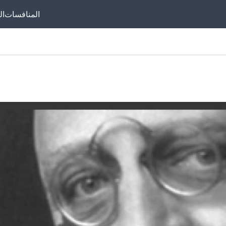
المنافسات
ال
موقعنا مخصص لم
ليفربول، وبشكل خاص
فيرتز. نقدم كل الأ
والتحديثات المتعلقة بل
في ذلك أهدافه، تمر
إحصائياته الفردية، و
أدائه في المباريات. نو
مقالات حول إنجازا
ليفربول، مهاراته الفني
القياسي، بالإضافة 
الفيديو واللحظات البا