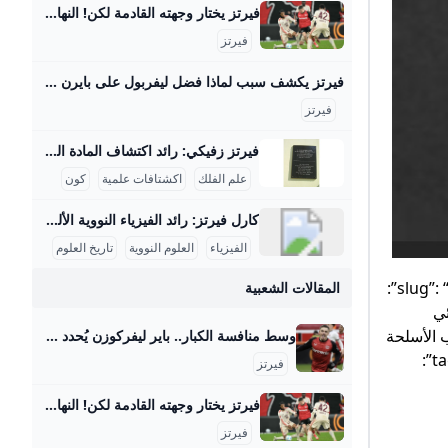
فيرتز يختار وجهته القادمة لكن! النهار فيرتز اتفق مع إدارة بايرن ميونيخ الجريدة مواقعنا لبنان عربي بودكاست تسجيل الدخول اشترك - الرئيسية عيش لبنان اقتصاد وأعمال تحقيقات مقالات كتاب النهار آراء منبر كتاب النهار 29-08-2025 | 05:37 استعادة النظام السوري السجناء واللاجئين معاً مؤشّر لنية بناء دولة كتاب النهار 29-08-2025 | 05:30 أيّ رسائل مخفيّة لحراك “حزب الله” السياسي المكثّف؟ رياضة كرة قدم كرة سلة كرة مضرب رياضة ميكانيكية ألعاب قتالية الغولف رياضات أخرى رياضة 29-08-2025 | 06:25 شربل أبو خطار لـ"النهار": الرياضة دواء ومفتاح النجاح الدراسي رياضة 28-08-2025 | 17:06 ازدواج الجنسية… أزمة مستمرّة لنجوم كرة القدم
تز على
فيرتز
ستجدات
فيرتز يكشف سبب لماذا فضل ليفربول على بايرن ميونخ - بوابة السعودية نيوز يحاول الفريق بناء نفسه بشكل قوي ليكون قادراً على المنافسة على أعلى مستوى تحت قيادة المدرب آرني سلوت وقد أظهر الفريق أداءً مميزاً في سوق الانتقالات هذا الصيف، انتقال اللاعب إلى ليفربول يمثل تحدياً كبيراً بالنسبة له، حيث قال: “لقد كانت خطوة أصعب أن أترك هذا المحيط وأذهب لبلد آخر مع كل ما يتضمنه من تغييرات وألعب في دوري جديد بأسلوب لعب مختلف”. اختيار واعٍ أضاف اللاعب: “لقد انتقلت لتحدي أكبر، تحدي اخترت خوضه بوعي من أجل أن أنجح وأصبح لاعباً أفضل , لقد اخترت الانتقال إلى ليفربول كقرار واعٍ بالنسبة لي كي أصبح أفضل”.
لفريق.
فيرتز
فيرتز زفيكي: رائد اكتشاف المادة المظلمة والنجوم النيوترونية يسرني تقديم مقال مفصل عن شخصية فريتز زفيكي وإسهاماته العلمية في علم الفلك: فريتز زفيكي: رائد اكتشاف المادة المظلمة والنجوم النيوترونية فريتز زفيكي (14 فبراير 1898 - 8 فبراير 1974) كان عالم فلك سويسري عمل معظم حياته في معهد كاليفورنيا للتكنولوجيا بالولايات المتحدة، وأحدث ثورة في فهمنا للكون من خلال أفكاره واكتشافاته الرائدة. تلقى تعليمه الثانوي في زيوريخ، ثم درس الرياضيات والفيزياء التجريبية بين 1917 و1925 على يد كبار العلماء أمثال أوجوست بيكارد وألبرت أينشتاين، مما أكسبه قاعدة علمية راسخة ساعدته في إرساء أسس علم الفلك الحديث.
علم الفلك
اكشتافات علمية
كون
كارل فيرتز: رائد الفيزياء النووية الألماني كيرل فيرتز هو عالم فيزياء نووية ألماني بارز وُلد في 24 أبريل 1910 في كولونيا وتوفي في 12 فبراير 1994. حصل على شهادة الدكتوراه في عام 1934 بعد دراسته الفيزياء والكيمياء والرياضيات في جامعات بون وفرايبورغ وبريسلّاو. درّس بعد ذلك كمساعد تدريس لوزير التعليم الألماني كارل فريدريش بونهوفر في جامعة لايبتزغ، وكان عضواً في رابطة المعلمين النازية خلال الفترة النازية في ألمانيا، رغم أنه لم يكن عضواً في الحزب النازي. مهنياً، تميز فيرتز بعمله في معهد كايزر فيلهلم للفيزياء في برلين منذ عام 1937، حيث عمل على تصميم المفاعلات النووية خلال الحرب العالمية الثانية، وبالأخص مفاعل الطبقات الأفقية، بالإضافة إلى قيادة قسم التجارب في المعهد الذي نقل إلى هيتشينجن لتجنب تأثير القصف الجوي في 1944.
الفيزياء
العلوم النووية
تاريخ العلوم
الحزينة”, “slug”: “man-hya-zawjat-fritz-haber-qisat-klara-imirfar”, “subtitle”:
المقالات الشعبية
ميائي
جارب الأسلحة
وسط منافسة الكبار.. باير ليفركوزن يُحدد سعر بيع فلوريان فيرتز صحيفة الوطن حدد مسئولو نادي باير ليفركوزن الألماني سعر بيع فلوريان فيرتز، لاعب خط وسط الفريق الأول لكرة القدم بالنادي، في الميركاتو الصيفي المقبل، وذلك في ظل وجود منافسة مشتعلة بين كبار الأندية الأوروبية… {{ article.article_subtitle }} {{ authorName() }} {{ article.author_description }} {{ article.formatted_date }}epa11762162 Florian Wirtz of Leverkusen celebrates after scoring the 1-0 lead during the German Bundesliga soccer match between Bayer 04 Leverkusen and FC St. Pauli in Leverkusen, Germany, 07 December 2024.
”, “tags”:
فيرتز
فيرتز يختار وجهته القادمة لكن! النهار فيرتز اتفق مع إدارة بايرن ميونيخ الجريدة مواقعنا لبنان عربي بودكاست تسجيل الدخول اشترك - الرئيسية عيش لبنان اقتصاد وأعمال تحقيقات مقالات كتاب النهار آراء منبر كتاب النهار 29-08-2025 | 05:37 استعادة النظام السوري السجناء واللاجئين معاً مؤشّر لنية بناء دولة كتاب النهار 29-08-2025 | 05:30 أيّ رسائل مخفيّة لحراك “حزب الله” السياسي المكثّف؟ رياضة كرة قدم كرة سلة كرة مضرب رياضة ميكانيكية ألعاب قتالية الغولف رياضات أخرى رياضة 29-08-2025 | 06:25 شربل أبو خطار لـ"النهار": الرياضة دواء ومفتاح النجاح الدراسي رياضة 28-08-2025 | 17:06 ازدواج الجنسية… أزمة مستمرّة لنجوم كرة القدم
فيرتز