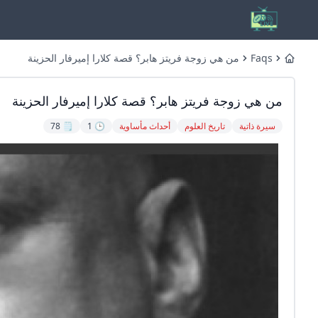
Faqs
من هي زوجة فريتز هابر؟ قصة كلارا إميرفار الحزينة
Home
من هي زوجة فريتز هابر؟ قصة كلارا إميرفار الحزينة
سيرة ذاتية
تاريخ العلوم
أحداث مأساوية
🕒 1
🗒️ 78