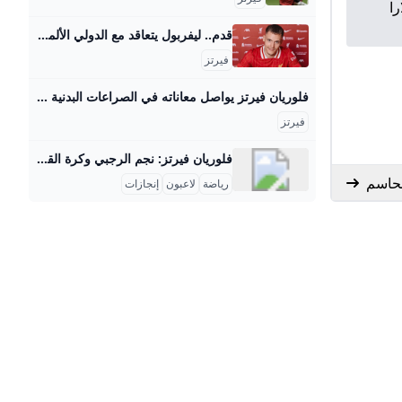
ا
قدم.. ليفربول يتعاقد مع الدولي الألماني فلوريان فيرتز ‘بعقد طويل الأمد قادما من صفوف باير ليفركوزن، في صفقة وصفت بأنها “قياسية” في الكرة الإنجليزية - Anadolu Ajansı’ بعقد طويل الأمد قادما من صفوف باير ليفركوزن، في صفقة وصفت بأنها “قياسية” في الكرة الإنجليزية Ahmed Hassan |20.06.2025 - محدث : 21.06.2025 إسطنبول / أحمد حسن / الأناضول تعاقد نادي ليفربول الإنجليزي، الجمعة، مع الدولي الألماني فلوريان فيرتز لاعب فريق باير ليفركوزن، بعقد طويل الأمد، دون الكشف عن مدة وقيمة الصفقة، لكنها وصفت بأنها “قياسية”.
فيرتز
فلوريان فيرتز يواصل معاناته في الصراعات البدنية - هاي كورة فلوريان فيرتز يواصل معاناته في الصراعات البدنية احد اخبار كرة القدم على هاي كورة من قسم أخبار الكرة الانجليزية . الدوري الانجليزي فيرتز ليفربول عاجل: شاهد نتائج قرعة دوري ابطال اوروبا 2025 2025/08/28 - 7:36 مساءً البث المباشر لنتائج قرعة دوري الأبطال هذا الموسم 2025/08/28 - 3:25 مساءً خصوم برشلونة في دور المجموعات بدوري ابطال اوروبا 2025/08/28 - 7:45 مساءً رسميا: خصوم ريال مدريد في دور المجموعات بدوري ابطال اوروبا 2025/08/28 - 7:39 مساءً عرض خيالي من نيوكاسل لـ فيرمين لوبيز 2025/08/28 - 8:52 مساءً صور : فيرمين يغادر برفقة صديقته 2025/08/28 - 3:27 مساءً مشكلة قد تكلف برشلونة خسارة لقب دوري أبطال أوروبا 2025/08/28 - 7:15 مساءً بعد القرعة.
فيرتز
فلوريان فيرتز: نجم الرجبي وكرة القدم الألماني الشاب فلوريان فيرتز هو لاعب اتحاد رغبي فرنسي ولد في 17 يناير 1984 في مدينة سينس بفرنسا. بدأ مسيرته الرياضية في لعب الرجبي كمحترف مع نادي ستاد تولوز (Stade Toulousain)، أحد أشهر أندية الرجبي في فرنسا والعالم، حيث شغل مركز وسط الملعب. عرف فيرتز بأدائه القوي ولمسته الفنية التي مكنته من أن يكون عنصراً أساسياً في فريقه الذي اقتنص معه عدة ألقاب، من بينها لقب دوري التوب 14 الفرنسي. كما حقق نجاحات مهمة على المستوى الدولي حيث شارك مع منتخب فرنسا في عدة بطولات دولية من بينها بطولة الأمم الست الشهيرة والتي تتمتع بمكانة كبيرة في عالم الرجبي.
لحاسم
رياضة
لاعبون
إنجازات