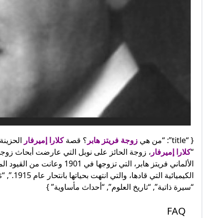
{ “title”: “من هي
زوجة فريتز هابر
؟ قصة
كلارا إميرفار
“
كلارا إميرفار
الألماني فريتز هابر، التي ت
الكيميائية التي قادها، والتي انتهت بحياتها بانتحار عام 1915.”, “keywords”: “
“سيرة ذاتية”, “تاريخ العلوم”, “أحداث مأساوية” }
FAQ