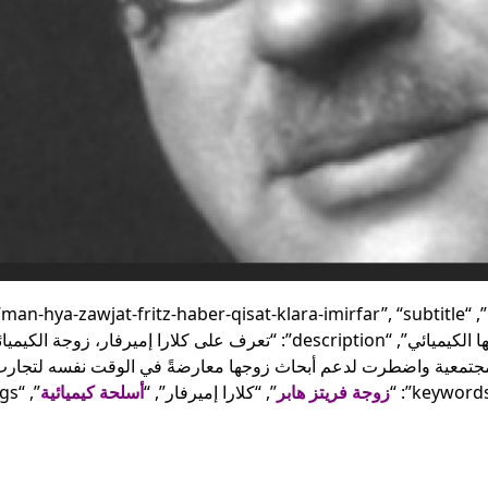
هذا لجعل مشجعي فير
اطلاع دائم بأحدث م
نجمهم المفضل في ا
، زوجة الحائز على نوبل التي عارضت أبحاث زوجها الكيميائي”, “description”: “تعرف على كلارا إميرفار، زوجة الكي
زوجها في 1901 وعانت من القيود المجتمعية واضطرت لدعم أبحاث زوجها معارضةً في الوقت نفسه لت
زوجة فريتز هابر
”, “كلارا إميرفار”, “
أسلحة كيميائية