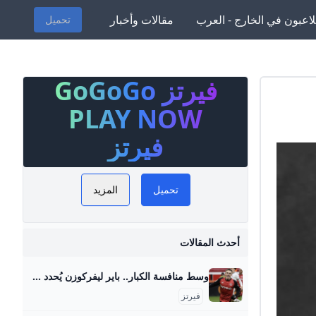
لاعبون في الخارج - العرب
مقالات وأخبار
تحميل
فيرتز GoGoGo
شجعي
 لعشاق
PLAY NOW
خبار
فيرتز
اعب، بما
يراته،
تحميل
المزيد
تحليلات
فر أيضاً
ته مع
أحدث المقالات
ة، وسجله
وسط منافسة الكبار.. باير ليفركوزن يُحدد سعر بيع فلوريان فيرتز صحيفة الوطن حدد مسئولو نادي باير ليفركوزن الألماني سعر بيع فلوريان فيرتز، لاعب خط وسط الفريق الأول لكرة القدم بالنادي، في الميركاتو الصيفي المقبل، وذلك في ظل وجود منافسة مشتعلة بين كبار الأندية الأوروبية… {{ article.article_subtitle }} {{ authorName() }} {{ article.author_description }} {{ article.formatted_date }}epa11762162 Florian Wirtz of Leverkusen celebrates after scoring the 1-0 lead during the German Bundesliga soccer match between Bayer 04 Leverkusen and FC St. Pauli in Leverkusen, Germany, 07 December 2024.
لمقاطع
فيرتز
رزة. كل