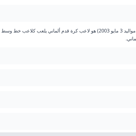
فلوريان ريتشارد فيرتز (بالألمانية: Florian Richard Wirtz؛ مواليد 3 مايو 2003) هو لاعب كرة قدم ألماني يلعب كلاع
ماني.